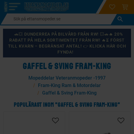
login
ÖNSKELI
KUND
Meny
🚗💥 DUNDERREA PÅ BILVÅRD FRÅN RW! 💥🚗🔥 20%
RABATT PÅ HELA SORTIMENTET FRÅN RW! 🔥⏳ FÖRST
TILL KVARN – BEGRÄNSAT ANTAL! 👉 KLICKA HÄR OCH
FYNDA!
GAFFEL & SVING FRAM-KING
Mopeddelar Veteranmopeder -1997
Fram-King Ram & Motordelar
Gaffel & Sving Fram-King
POPULÄRAST INOM "GAFFEL & SVING FRAM-KING"