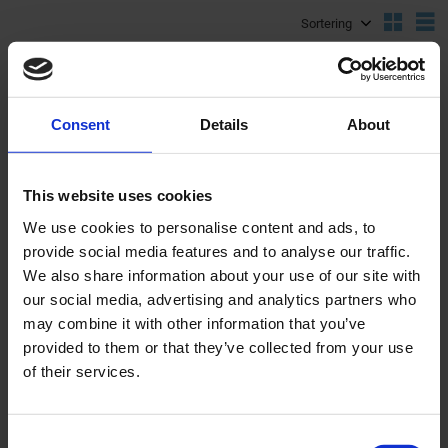
Välj sortering
V
KÖP FLER SPARA MER
Lägg till i önskelista
Lägg ti
Consent
Details
About
This website uses cookies
We use cookies to personalise content and ads, to
provide social media features and to analyse our traffic.
Låsdelssats
Stötdämpare inkapslad
We also share information about your use of our site with
styr/svinglås Universal
260mm Universal 1 par
our social media, advertising and analytics partners who
SR046-10-14-301
R011-08-44-101
may combine it with other information that you’ve
provided to them or that they’ve collected from your use
249
1 295
KR
KR
of their services.
2-5 vardagar
2-5 vardagar
C
KÖP
KÖP