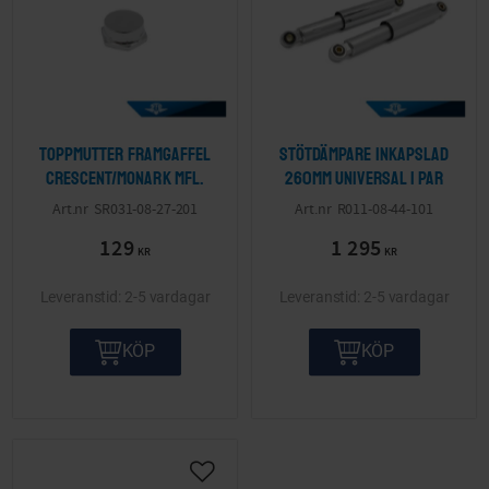
Toppmutter framgaffel
Stötdämpare inkapslad
Crescent/Monark mfl.
260mm Universal 1 par
SR031-08-27-201
R011-08-44-101
129
1 295
KR
KR
2-5 vardagar
2-5 vardagar
KÖP
KÖP