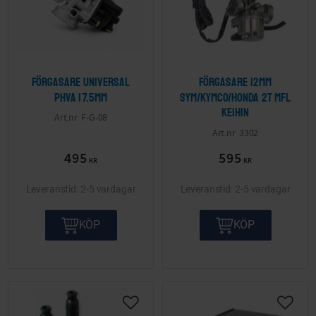
Förgasare Universal
Förgasare 12mm
PHVA 17.5mm
Sym/Kymco/Honda 2T mfl
Keihin
F-G-08
3302
495
595
KR
KR
2-5 vardagar
2-5 vardagar
KÖP
KÖP