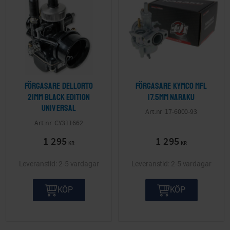
Förgasare Dellorto
Förgasare Kymco mfl
21mm Black edition
17.5mm Naraku
Universal
17-6000-93
CY311662
1 295
1 295
KR
KR
2-5 vardagar
2-5 vardagar
KÖP
KÖP