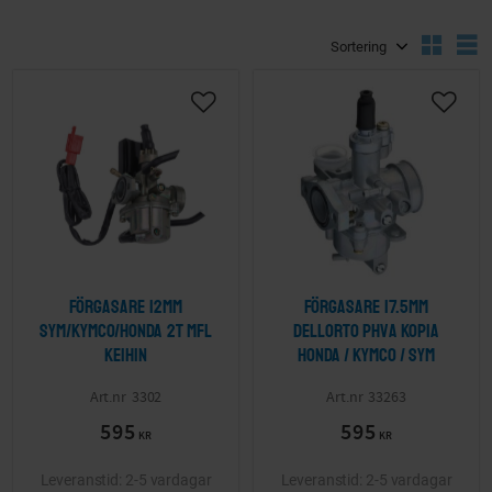
Välj sortering
V
Lägg till i önskelista
Lägg ti
Förgasare 12mm
Förgasare 17.5mm
Sym/Kymco/Honda 2T mfl
Dellorto PHVA kopia
Keihin
Honda / Kymco / Sym
3302
33263
595
595
KR
KR
2-5 vardagar
2-5 vardagar