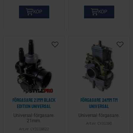
KÖP
KÖP
Lägg till i önskelista
Lägg ti
Förgasare 21mm Black
Förgasare 24mm TM
edition Universal
Universal
Universal förgasare.
Universal förgasare.
21mm.
CY31190
CY3116622