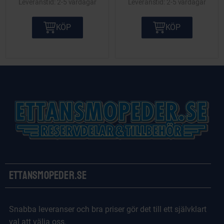
2-5 vardagar
2-5 vardagar
KÖP
KÖP
Ettansmopeder.se
Snabba leveranser och bra priser gör det till ett självklart
val att välja oss.