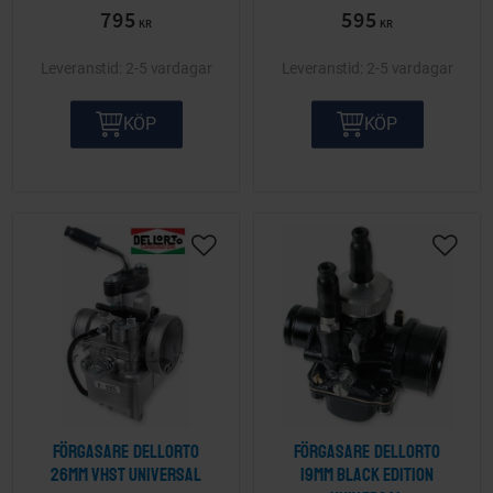
795
595
KR
KR
2-5 vardagar
2-5 vardagar
KÖP
KÖP
Lägg till i önskelista
Lägg ti
Förgasare DellOrto
Förgasare Dellorto
26mm VHST Universal
19mm Black edition