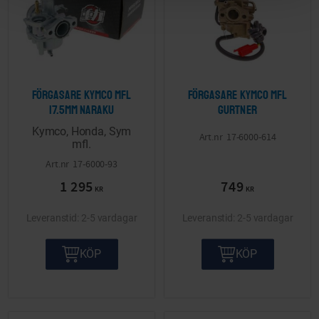
Förgasare Kymco mfl
Förgasare Kymco mfl
17.5mm Naraku
Gurtner
Kymco, Honda, Sym
17-6000-614
mfl.
17-6000-93
1 295
749
KR
KR
2-5 vardagar
2-5 vardagar
KÖP
KÖP