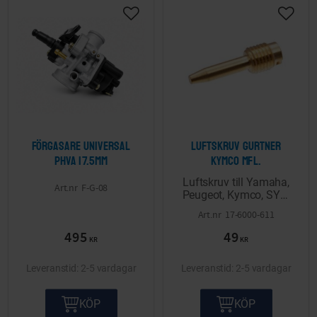
Lägg till i önskelista
Lägg ti
Förgasare Universal
Luftskruv Gurtner
PHVA 17.5mm
Kymco mfl.
Luftskruv till Yamaha,
F-G-08
Peugeot, Kymco, SYM
modeller med Gurtner-
17-6000-611
förgasare.
495
49
KR
KR
2-5 vardagar
2-5 vardagar
KÖP
KÖP