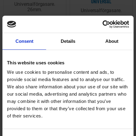
Universal
Universalförgasare.
26mm.
Universalförgasare.
CY311668
CY311660
1 595
1 595
KR
KR
Consent
Details
About
2-5 vardagar
2-5 vardagar
KÖP
KÖP
This website uses cookies
We use cookies to personalise content and ads, to
provide social media features and to analyse our traffic.
We also share information about your use of our site with
Lägg till i önskelista
Lägg ti
our social media, advertising and analytics partners who
may combine it with other information that you’ve
provided to them or that they’ve collected from your use
of their services.