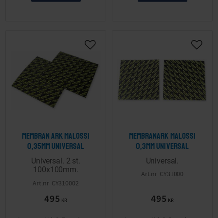
Lägg till i önskelista
Lägg ti
Membran ark Malossi
Membranark Malossi
0,35mm Universal
0,3mm Universal
Universal. 2 st.
Universal.
100x100mm.
CY31000
CY310002
495
495
KR
KR