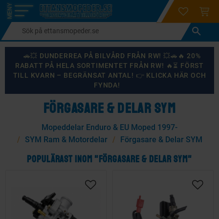
login
ÖNSKELI
KUND
Meny
🚗💥 DUNDERREA PÅ BILVÅRD FRÅN RW! 💥🚗🔥 20%
RABATT PÅ HELA SORTIMENTET FRÅN RW! 🔥⏳ FÖRST
TILL KVARN – BEGRÄNSAT ANTAL! 👉 KLICKA HÄR OCH
FYNDA!
FÖRGASARE & DELAR SYM
Mopeddelar Enduro & EU Moped 1997-
SYM Ram & Motordelar
Förgasare & Delar SYM
POPULÄRAST INOM "FÖRGASARE & DELAR SYM"