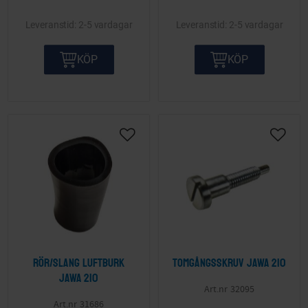
2-5 vardagar
2-5 vardagar
KÖP
KÖP
Lägg till i önskelista
Lägg ti
Rör/slang luftburk
Tomgångsskruv Jawa 210
Jawa 210
32095
31686