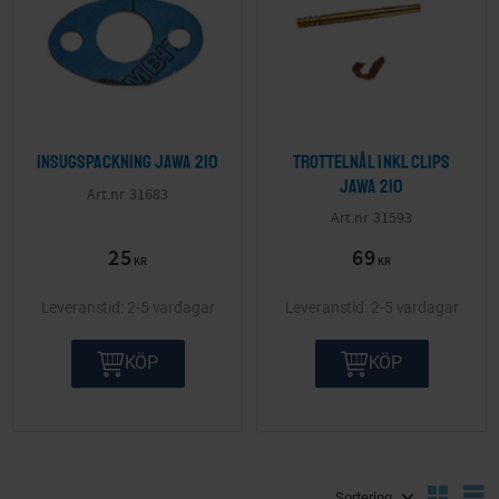
Insugspackning Jawa 210
Trottelnål inkl clips
Jawa 210
31683
31593
25
69
KR
KR
2-5 vardagar
2-5 vardagar
KÖP
KÖP
Välj sortering
V