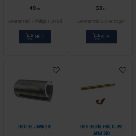
49
59
KR
KR
Tillfälligt slutsåld
2-5 vardagar
INFO
KÖP
Lägg till i önskelista
Lägg ti
Trottel Jawa 210
Trottelnål inkl clips
Jawa 210