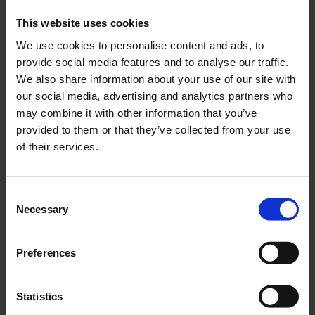
2-5 vardagar
Tillfälligt slutsåld
This website uses cookies
KÖP
INFO
We use cookies to personalise content and ads, to
provide social media features and to analyse our traffic.
We also share information about your use of our site with
our social media, advertising and analytics partners who
may combine it with other information that you’ve
Lägg till i önskelista
Lägg ti
provided to them or that they’ve collected from your use
of their services.
C
Necessary
o
n
s
Förgasare Jawa 210
Insugspackning Jawa 210
Preferences
e
30695
31683
n
t
Statistics
995
25
KR
KR
S