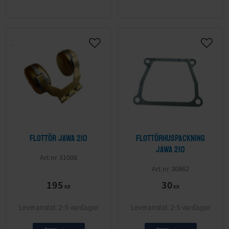
Lägg till i önskelista
Lägg ti
Flottör Jawa 210
Flottörhuspackning
Jawa 210
31008
30862
195
30
KR
KR
2-5 vardagar
2-5 vardagar