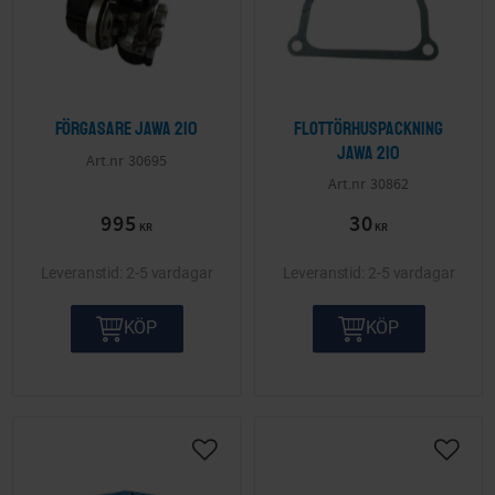
Förgasare Jawa 210
Flottörhuspackning
Jawa 210
30695
30862
995
30
KR
KR
2-5 vardagar
2-5 vardagar
KÖP
KÖP