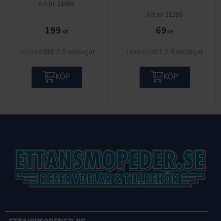
31662
31593
199
69
KR
KR
2-5 vardagar
2-5 vardagar
KÖP
KÖP