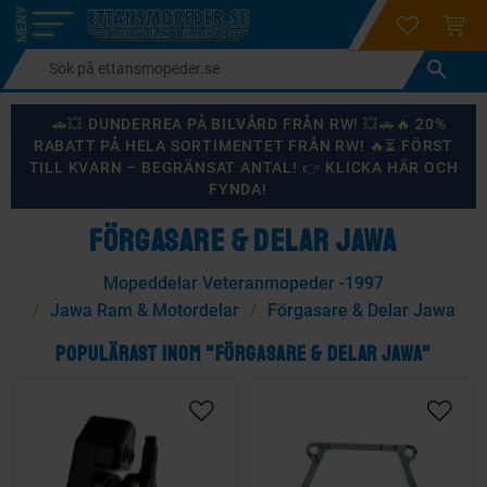
login
ÖNSKELI
KUND
Meny
🚗💥 DUNDERREA PÅ BILVÅRD FRÅN RW! 💥🚗🔥 20%
RABATT PÅ HELA SORTIMENTET FRÅN RW! 🔥⏳ FÖRST
TILL KVARN – BEGRÄNSAT ANTAL! 👉 KLICKA HÄR OCH
FYNDA!
FÖRGASARE & DELAR JAWA
Mopeddelar Veteranmopeder -1997
Jawa Ram & Motordelar
Förgasare & Delar Jawa
POPULÄRAST INOM "FÖRGASARE & DELAR JAWA"