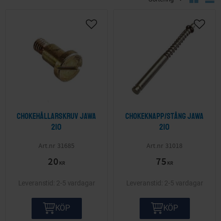
Lägg till i önskelista
Lägg ti
Chokehållarskruv Jawa
Chokeknapp/stång Jawa
210
210
31685
31018
20
75
KR
KR
2-5 vardagar
2-5 vardagar
KÖP
KÖP