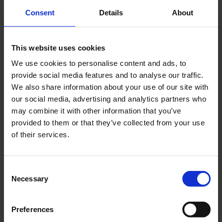
Tillfälligt slutsåld
Tillfälligt slutsåld
Consent
Details
About
INFO
INFO
This website uses cookies
We use cookies to personalise content and ads, to
provide social media features and to analyse our traffic.
We also share information about your use of our site with
Lägg till i önskelista
our social media, advertising and analytics partners who
may combine it with other information that you’ve
provided to them or that they’ve collected from your use
of their services.
C
Necessary
o
Eker 225x2.33mm
n
framhjul Solex
s
Preferences
225x2.33mm Till
e
framhjul. Går åt 28 st.