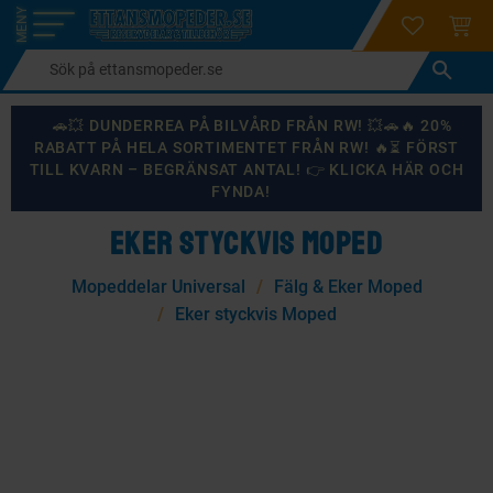
login
ÖNSKELI
KUND
Meny
🚗💥 DUNDERREA PÅ BILVÅRD FRÅN RW! 💥🚗🔥 20%
RABATT PÅ HELA SORTIMENTET FRÅN RW! 🔥⏳ FÖRST
TILL KVARN – BEGRÄNSAT ANTAL! 👉 KLICKA HÄR OCH
FYNDA!
EKER STYCKVIS MOPED
Mopeddelar Universal
Fälg & Eker Moped
Eker styckvis Moped