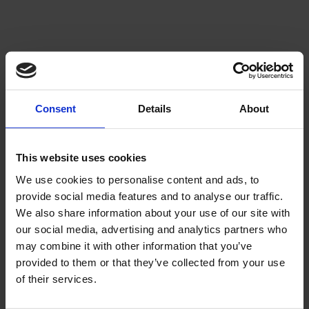
Välj sortering
V
Lägg till i önskelista
Lägg ti
Consent
Details
About
This website uses cookies
We use cookies to personalise content and ads, to
provide social media features and to analyse our traffic.
We also share information about your use of our site with
Bakdrev Motorhispania
Bakdrev Motorhispania
our social media, advertising and analytics partners who
mfl 52 kugg
mfl 65 kugg
may combine it with other information that you’ve
Furia och Gilera Hak.
Till 105mm nav.
provided to them or that they’ve collected from your use
100 mm nav. 52 tänder.
17-653-65
of their services.
17-652-52