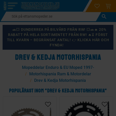
login
ÖNSKELI
KUND
Meny
🚗💥 DUNDERREA PÅ BILVÅRD FRÅN RW! 💥🚗🔥 20%
RABATT PÅ HELA SORTIMENTET FRÅN RW! 🔥⏳ FÖRST
TILL KVARN – BEGRÄNSAT ANTAL! 👉 KLICKA HÄR OCH
FYNDA!
DREV & KEDJA MOTORHISPANIA
Mopeddelar Enduro & EU Moped 1997-
Motorhispania Ram & Motordelar
Drev & Kedja Motorhispania
POPULÄRAST INOM "DREV & KEDJA MOTORHISPANIA"