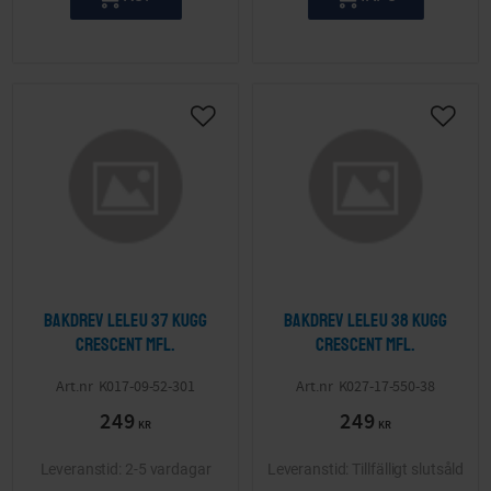
Lägg till i önskelista
Lägg ti
Bakdrev Leleu 37 kugg
Bakdrev Leleu 38 kugg
Crescent mfl.
Crescent mfl.
K017-09-52-301
K027-17-550-38
249
249
KR
KR
2-5 vardagar
Tillfälligt slutsåld