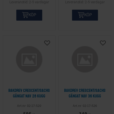
2-5 vardagar
2-5 vardagar
KÖP
KÖP
Lägg till i önskelista
Lägg ti
Bakdrev Crescent/Sachs
Bakdrev Crescent/Sachs
gängat nav 28 kugg
gängat nav 36 kugg
02-17-520
02-17-526