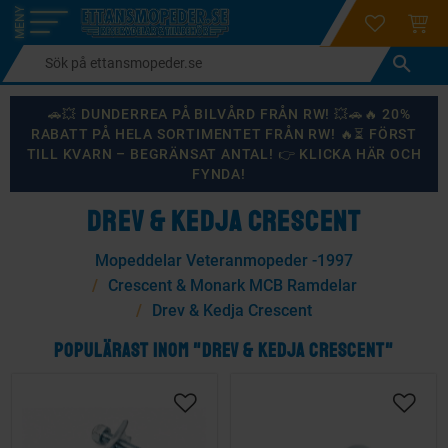
login
ÖNSKELI
KUND
Meny
🚗💥 DUNDERREA PÅ BILVÅRD FRÅN RW! 💥🚗🔥 20%
RABATT PÅ HELA SORTIMENTET FRÅN RW! 🔥⏳ FÖRST
TILL KVARN – BEGRÄNSAT ANTAL! 👉 KLICKA HÄR OCH
FYNDA!
DREV & KEDJA CRESCENT
Mopeddelar Veteranmopeder -1997
Crescent & Monark MCB Ramdelar
Drev & Kedja Crescent
POPULÄRAST INOM "DREV & KEDJA CRESCENT"