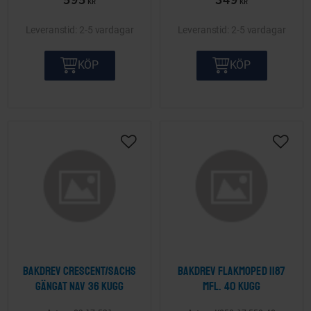
595
349
KR
KR
2-5 vardagar
2-5 vardagar
KÖP
KÖP
Lägg till i önskelista
Lägg ti
Bakdrev Crescent/Sachs
Bakdrev Flakmoped 1187
gängat nav 36 kugg
mfl. 40 kugg