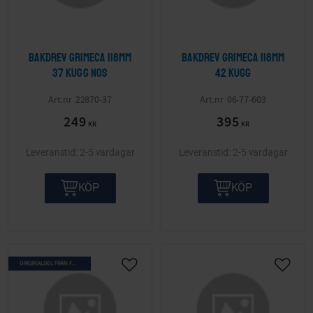
Bakdrev Grimeca 118mm
Bakdrev Grimeca 118mm
37 kugg NOS
42 kugg
22870-37
06-77-603
249
395
KR
KR
2-5 vardagar
2-5 vardagar
KÖP
KÖP
ORIGINALDEL FRÅN FÖRR
Lägg till i önskelista
Lägg ti