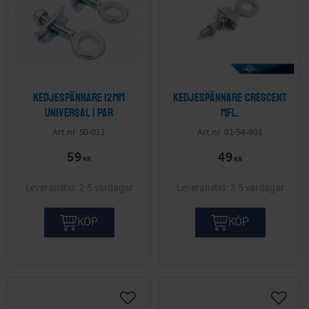
Kedjespännare 12mm
Kedjespännare Crescent
Universal 1 par
mfl.
50-011
01-54-901
59
49
KR
KR
2-5 vardagar
2-5 vardagar
KÖP
KÖP