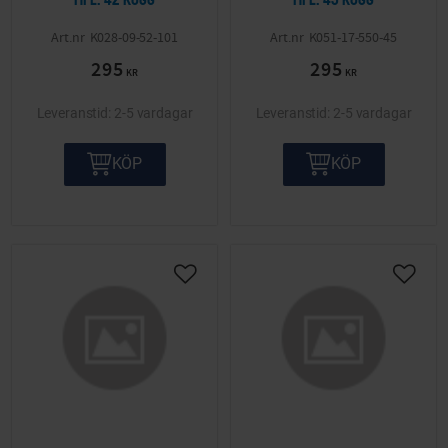
K028-09-52-101
K051-17-550-45
295
295
KR
KR
2-5 vardagar
2-5 vardagar
KÖP
KÖP
Lägg till i önskelista
Lägg ti