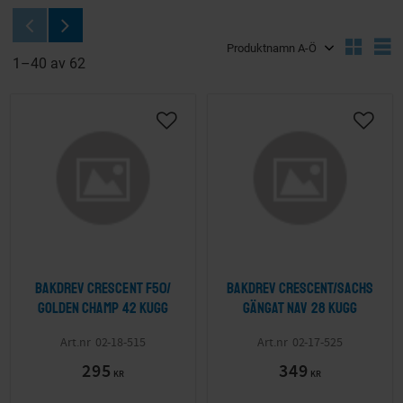
Välj sortering
V
1–
40
av
62
Lägg till i önskelista
Lägg ti
Bakdrev Crescent F50/
Bakdrev Crescent/Sachs
Golden Champ 42 kugg
gängat nav 28 kugg
02-18-515
02-17-525
295
349
KR
KR