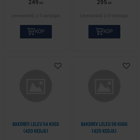
249
295
KR
KR
2-5 vardagar
2-5 vardagar
KÖP
KÖP
Lägg till i önskelista
Lägg ti
Bakdrev Leleu 54 kugg
Bakdrev Leleu 56 kugg
(420 kedja)
(420 kedja)