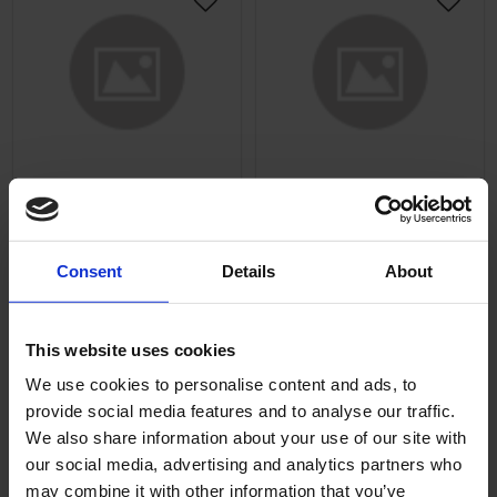
Lägg till i önskelista
Lägg ti
Bakdrev Leleu 24 kugg
Bakdrev Leleu 26 kugg
Crescent mfl.
Crescent mfl.
Consent
Details
About
09-52-601
09-52-501
249
259
KR
KR
This website uses cookies
2-5 vardagar
2-5 vardagar
We use cookies to personalise content and ads, to
provide social media features and to analyse our traffic.
KÖP
KÖP
We also share information about your use of our site with
our social media, advertising and analytics partners who
may combine it with other information that you’ve