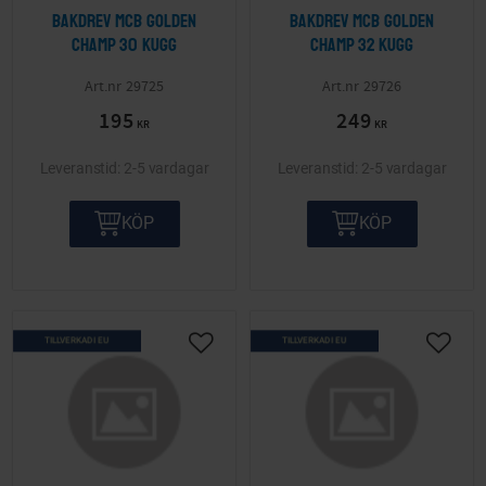
Bakdrev MCB Golden
Bakdrev MCB Golden
Champ 30 kugg
Champ 32 kugg
29725
29726
195
249
KR
KR
2-5 vardagar
2-5 vardagar
KÖP
KÖP
TILLVERKAD I EU
TILLVERKAD I EU
Lägg till i önskelista
Lägg ti