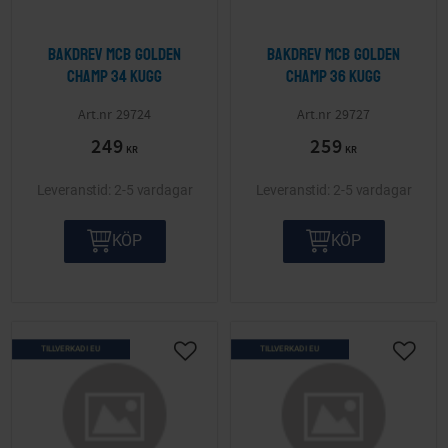
Bakdrev MCB Golden
Bakdrev MCB Golden
Champ 34 kugg
Champ 36 kugg
29724
29727
249
259
KR
KR
2-5 vardagar
2-5 vardagar
KÖP
KÖP
TILLVERKAD I EU
TILLVERKAD I EU
Lägg till i önskelista
Lägg ti