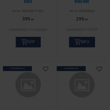
kugg
kugg NOS
K029-06-77-201
MCB34NOS
395
295
KR
KR
2-5 vardagar
UTGÅTT
KÖP
INFO
TILLVERKAD I EU
TILLVERKAD I EU
Lägg till i önskelista
Lägg ti