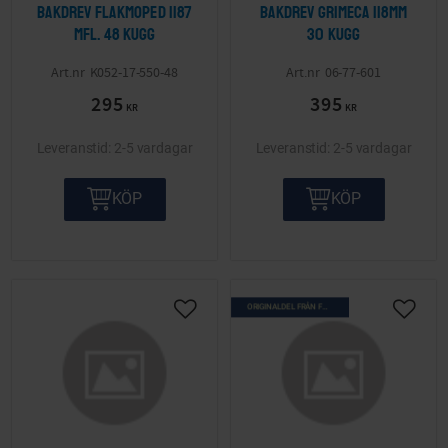
Bakdrev Flakmoped 1187
Bakdrev Grimeca 118mm
mfl. 48 kugg
30 kugg
K052-17-550-48
06-77-601
295
395
KR
KR
2-5 vardagar
2-5 vardagar
KÖP
KÖP
ORIGINALDEL FRÅN FÖRR
Lägg till i önskelista
Lägg ti