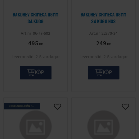
Bakdrev Grimeca 118mm
Bakdrev Grimeca 118mm
34 kugg
34 kugg NOS
06-77-602
22870-34
495
249
KR
KR
2-5 vardagar
2-5 vardagar
KÖP
KÖP
ORIGINALDEL FRÅN FÖRR
Lägg till i önskelista
Lägg ti