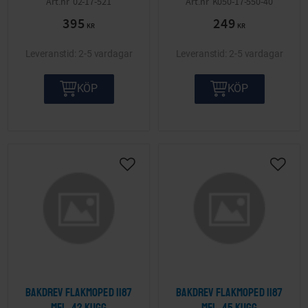
02-17-521
K050-17-550-40
395
249
KR
KR
2-5 vardagar
2-5 vardagar
KÖP
KÖP
Lägg till i önskelista
Lägg ti
Bakdrev Flakmoped 1187
Bakdrev Flakmoped 1187
mfl. 42 kugg
mfl. 45 kugg