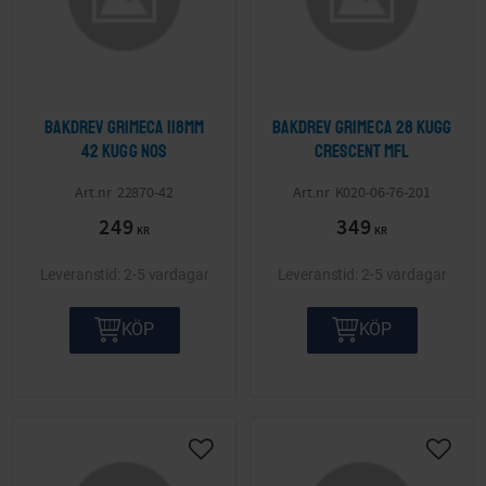
Bakdrev Grimeca 118mm
Bakdrev Grimeca 28 kugg
42 kugg NOS
Crescent mfl
22870-42
K020-06-76-201
249
349
KR
KR
2-5 vardagar
2-5 vardagar
KÖP
KÖP
Lägg till i önskelista
Lägg ti