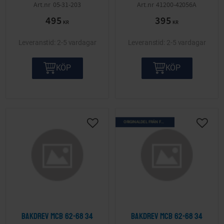
05-31-203
41200-42056A
495
395
KR
KR
2-5 vardagar
2-5 vardagar
KÖP
KÖP
ORIGINALDEL FRÅN FÖRR
Lägg till i önskelista
Lägg ti
Bakdrev MCB 62-68 34
Bakdrev MCB 62-68 34