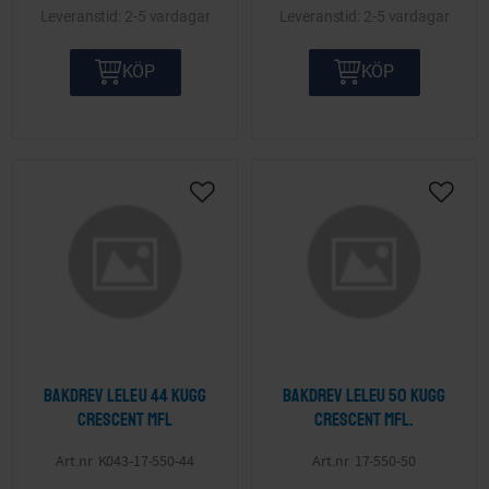
2-5 vardagar
2-5 vardagar
KÖP
KÖP
Lägg till i önskelista
Lägg ti
Bakdrev Leleu 44 kugg
Bakdrev Leleu 50 kugg
Crescent mfl
Crescent mfl.
K043-17-550-44
17-550-50