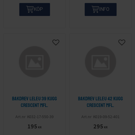
KÖP
INFO
Lägg till i önskelista
Lägg ti
Bakdrev Leleu 39 kugg
Bakdrev Leleu 42 kugg
Crescent mfl.
Crescent mfl.
K032-17-550-39
K019-09-52-401
195
295
KR
KR