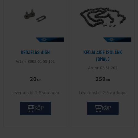
Kedjelås 415H
Kedja 415E 120länk
(smal)
K002-01-58-101
03-51-202
20
259
KR
KR
2-5 vardagar
2-5 vardagar
KÖP
KÖP