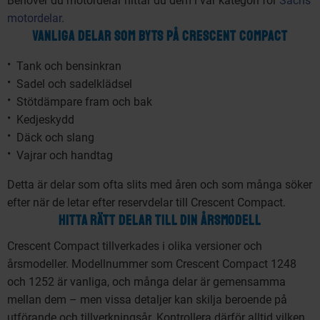
Behöver du motordelar hittar du dem i vår kategori för
Sachs
motordelar
.
VANLIGA DELAR SOM BYTS PÅ CRESCENT COMPACT
Tank och bensinkran
Sadel och sadelklädsel
Stötdämpare fram och bak
Kedjeskydd
Däck och slang
Vajrar och handtag
Detta är delar som ofta slits med åren och som många söker
efter när de letar efter reservdelar till Crescent Compact.
HITTA RÄTT DELAR TILL DIN ÅRSMODELL
Crescent Compact tillverkades i olika versioner och
årsmodeller. Modellnummer som Crescent Compact 1248
och 1252 är vanliga, och många delar är gemensamma
mellan dem – men vissa detaljer kan skilja beroende på
utförande och tillverkningsår. Kontrollera därför alltid vilken