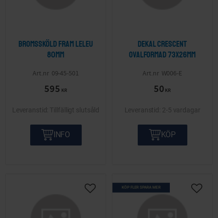
Bromssköld fram Leleu
Dekal Crescent
80mm
ovalformad 73x26mm
09-45-501
W006-E
595
50
KR
KR
Tillfälligt slutsåld
2-5 vardagar
INFO
KÖP
KÖP FLER SPARA MER
Lägg till i önskelista
Lägg ti