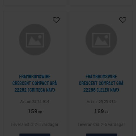
Lägg till i önskelista
Lägg ti
Frambromswire
Frambromswire
Crescent Compact grå
Crescent Compact grå
22282 (Grimeca nav)
22286 (Leleu nav)
25-25-914
25-25-915
159
169
KR
KR
2-5 vardagar
2-5 vardagar