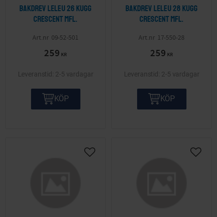
Bakdrev Leleu 26 kugg
Bakdrev Leleu 28 kugg
Crescent mfl.
Crescent mfl.
09-52-501
17-550-28
259
259
KR
KR
2-5 vardagar
2-5 vardagar
KÖP
KÖP
Lägg till i önskelista
Lägg ti