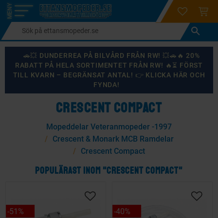
login
ÖNSKELI
KUND
Meny
🚗💥 DUNDERREA PÅ BILVÅRD FRÅN RW! 💥🚗🔥 20%
RABATT PÅ HELA SORTIMENTET FRÅN RW! 🔥⏳ FÖRST
TILL KVARN – BEGRÄNSAT ANTAL! 👉 KLICKA HÄR OCH
FYNDA!
CRESCENT COMPACT
Mopeddelar Veteranmopeder -1997
Crescent & Monark MCB Ramdelar
Crescent Compact
POPULÄRAST INOM "CRESCENT COMPACT"
51
%
40
%