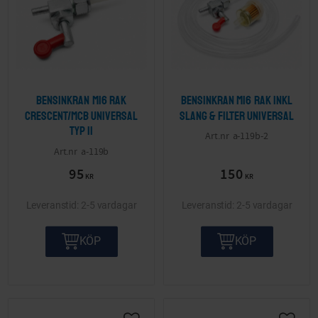
Bensinkran M16 Rak
Bensinkran M16 Rak inkl
Crescent/MCB Universal
slang & filter Universal
Typ II
a-119b-2
a-119b
95
150
KR
KR
2-5 vardagar
2-5 vardagar
KÖP
KÖP