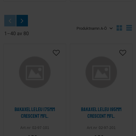
Välj sortering
V
1–
40
av
80
Lägg till i önskelista
Lägg ti
Bakaxel Leleu 175mm
Bakaxel Leleu 195mm
Crescent mfl.
Crescent mfl.
02-97-101
02-97-201