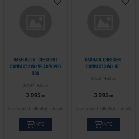
Lägg till i önskelista
Lägg ti
Bakhjul 15" Crescent
Bakhjul Crescent
Compact 2väx/Flakmoped
Compact 3väx 15"
1189
H-1006
H-1005
3 995
3 995
KR
KR
Tillfälligt slutsåld
Tillfälligt slutsåld
INFO
INFO