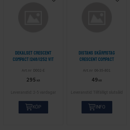
Lägg till i önskelista
Lägg ti
Dekalset Crescent
Distans skärmstag
Compact 1248/1252 Vit
Crescent Compact
D002-E
06-35-801
295
49
KR
KR
2-5 vardagar
Tillfälligt slutsåld
KÖP
INFO