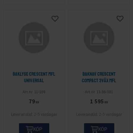
Lägg till i önskelista
Lägg ti
Baklyse Crescent mfl
Baknav Crescent
Universal
Compact 3väx mfl
11-169
11-36-101
79
1 595
KR
KR
2-5 vardagar
2-5 vardagar
KÖP
KÖP