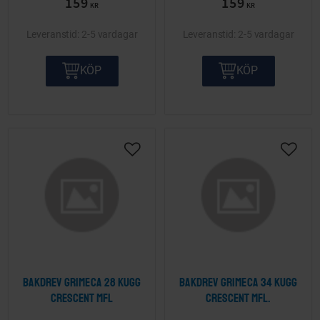
159
159
KR
KR
2-5 vardagar
2-5 vardagar
KÖP
KÖP
Lägg till i önskelista
Lägg ti
Bakdrev Grimeca 28 kugg
Bakdrev Grimeca 34 kugg
Crescent mfl
Crescent mfl.