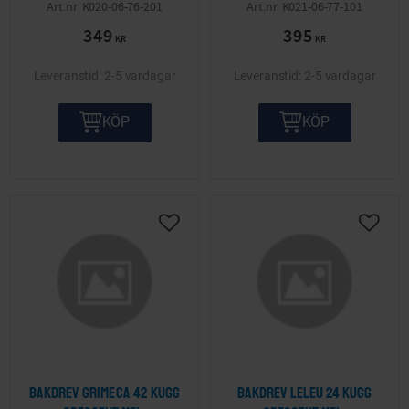
K020-06-76-201
K021-06-77-101
349
395
KR
KR
2-5 vardagar
2-5 vardagar
KÖP
KÖP
Lägg till i önskelista
Lägg ti
Bakdrev Grimeca 42 kugg
Bakdrev Leleu 24 kugg