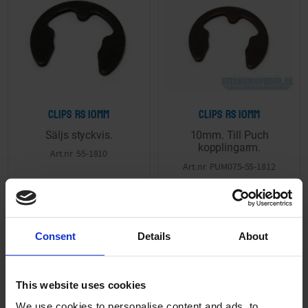
Clips RS 10mm
Clips RS 10mm
Säljs styckvis.
10mm. Till Puch
kopplingarm.
55-1810
PUM075-55-1812
5
5
KR
KR
2-5 vardagar
2-5 vardagar
Consent
Details
About
KÖP
KÖP
This website uses cookies
We use cookies to personalise content and ads, to