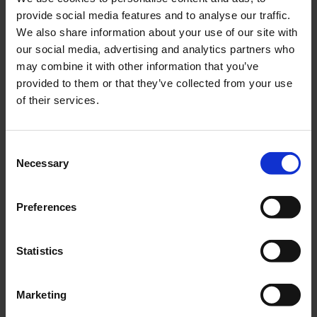
provide social media features and to analyse our traffic.
Lägg till i önskelista
Lägg ti
We also share information about your use of our site with
our social media, advertising and analytics partners who
may combine it with other information that you’ve
provided to them or that they’ve collected from your use
of their services.
C
Clips RS 12mm
Clips RS 6mm
Necessary
o
Till fastsättning av
6mm. Till Puch
n
stödlagerrör på
kopplingsarm.
s
Yamaha FS1.
Preferences
YHST010-55-1815
PUM073-55-1811
e
5
5
n
KR
KR
t
Statistics
2-5 vardagar
2-5 vardagar
S
e
Marketing
KÖP
KÖP
l