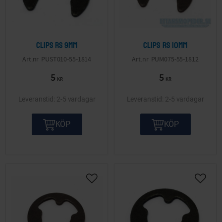
Clips RS 9mm
Clips RS 10mm
PUST010-55-1814
PUM075-55-1812
5
5
KR
KR
2-5 vardagar
2-5 vardagar
KÖP
KÖP