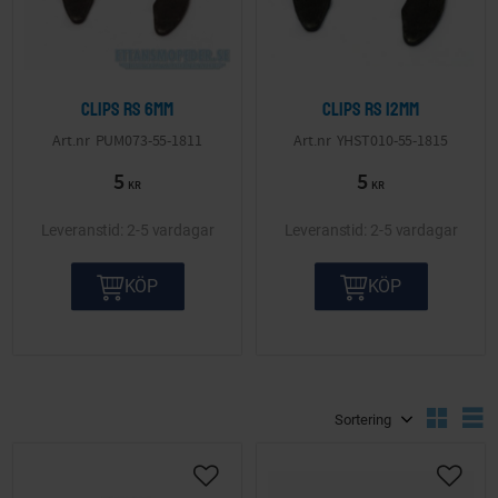
Clips RS 6mm
Clips RS 12mm
PUM073-55-1811
YHST010-55-1815
5
5
KR
KR
2-5 vardagar
2-5 vardagar
KÖP
KÖP
Välj sortering
V
Lägg till i önskelista
Lägg ti