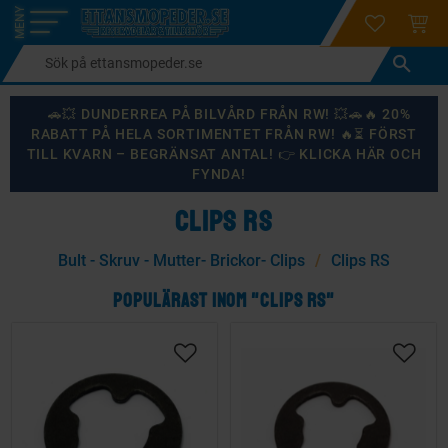
login
ÖNSKELI
KUND
Meny
🚗💥 DUNDERREA PÅ BILVÅRD FRÅN RW! 💥🚗🔥 20%
RABATT PÅ HELA SORTIMENTET FRÅN RW! 🔥⏳ FÖRST
TILL KVARN – BEGRÄNSAT ANTAL! 👉 KLICKA HÄR OCH
FYNDA!
CLIPS RS
Bult - Skruv - Mutter- Brickor- Clips
Clips RS
POPULÄRAST INOM "CLIPS RS"