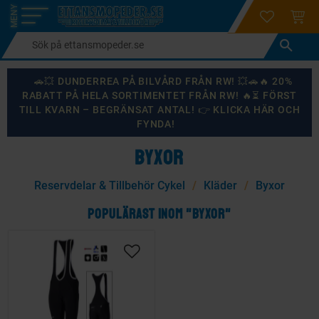
login
ÖNSKELI
KUND
Meny
🚗💥 DUNDERREA PÅ BILVÅRD FRÅN RW! 💥🚗🔥 20%
RABATT PÅ HELA SORTIMENTET FRÅN RW! 🔥⏳ FÖRST
TILL KVARN – BEGRÄNSAT ANTAL! 👉 KLICKA HÄR OCH
FYNDA!
BYXOR
Reservdelar & Tillbehör Cykel
Kläder
Byxor
POPULÄRAST INOM "BYXOR"