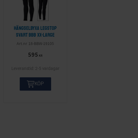
Hängselbyxa LegStop
svart BBB XX-Large
18-BBW-19105
595
KR
2-5 vardagar
KÖP