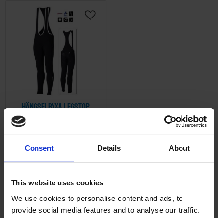
Lägg till i önskelista
Hängselbyxa LegStop
svart BBB XX-Large
Fullängds cykelbyxa för
vinter med hängslen.
Consent
Details
About
Med Termotec-tyg och
18-BBW-19105
Trioxx-Hi-Stretch
595
detaljer på utsatta delar
KR
som skydd mot vinden
This website uses cookies
och kylan. Silikonkant i
2-5 vardagar
benslut. OBS! Ingen
We use cookies to personalise content and ads, to
padding. Storlek XXL.
provide social media features and to analyse our traffic.
Vinterbyxa,
KÖP