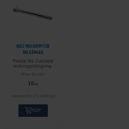
Bult M8x95mm FZB
delgängad
Passar bla Zundapp
motorupphängning.
55-1820
10
KR
2-5 vardagar
KÖP