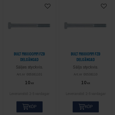
Lägg till i önskelista
Lägg ti
Bult M8x100mm FZB
Bult M8x110mm FZB
delgängad
delgängad
Säljes styckvis.
Säljs styckvis.
005381101
00538110
10
10
KR
KR
2-5 vardagar
2-5 vardagar
KÖP
KÖP