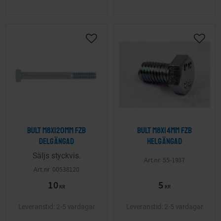
Lägg till i önskelista
Lägg ti
Bult M8x120mm FZB
Bult M8x14mm FZB
delgängad
helgängad
Säljs styckvis.
55-1937
00538120
10
5
KR
KR
2-5 vardagar
2-5 vardagar