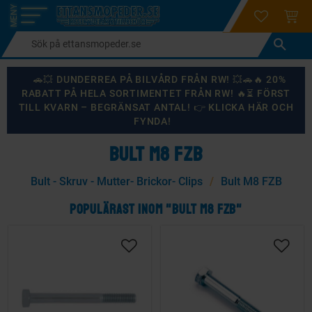
login
ÖNSKELI
KUND
Meny
🚗💥 DUNDERREA PÅ BILVÅRD FRÅN RW! 💥🚗🔥 20%
RABATT PÅ HELA SORTIMENTET FRÅN RW! 🔥⏳ FÖRST
TILL KVARN – BEGRÄNSAT ANTAL! 👉 KLICKA HÄR OCH
FYNDA!
BULT M8 FZB
Bult - Skruv - Mutter- Brickor- Clips
Bult M8 FZB
POPULÄRAST INOM "BULT M8 FZB"