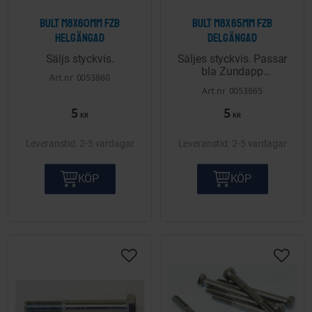
Bult M8x60mm FZB
Bult M8x65mm FZB
helgängad
delgängad
Säljs styckvis.
Säljes styckvis. Passar
bla Zundapp
0053860
motorupphängning.
0053865
5
5
KR
KR
2-5 vardagar
2-5 vardagar
KÖP
KÖP
Lägg till i önskelista
Lägg ti