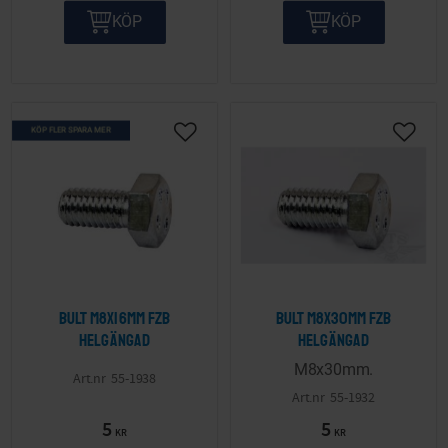
KÖP
KÖP
KÖP FLER SPARA MER
Lägg till i önskelista
Lägg ti
Bult M8x16mm FZB
Bult M8x30mm FZB
helgängad
helgängad
M8x30mm.
55-1938
55-1932
5
5
KR
KR