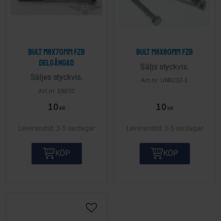
Bult M8x70mm FZB
Bult M8x80mm FZB
delgängad
Säljs styckvis.
Säljes styckvis.
UN9232-1
E8070
10
10
KR
KR
2-5 vardagar
2-5 vardagar
KÖP
KÖP
Lägg till i önskelista