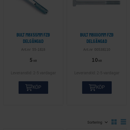
Bult M8x55mm FZB
Bult M8x110mm FZB
delgängad
delgängad
55-1818
00538110
5
10
KR
KR
2-5 vardagar
2-5 vardagar
KÖP
KÖP
Välj sortering
V