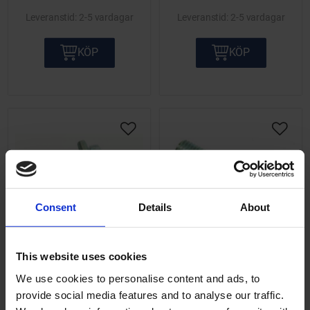
2-5 vardagar
2-5 vardagar
KÖP
KÖP
Lägg till i önskelista
Lägg ti
Consent
Details
About
This website uses cookies
Bult M8x40mm FZB
Bult M8x45 FZB
delgängad
helgängad
We use cookies to personalise content and ads, to
Säljs styckvis.
Säljs styckvis.
provide social media features and to analyse our traffic.