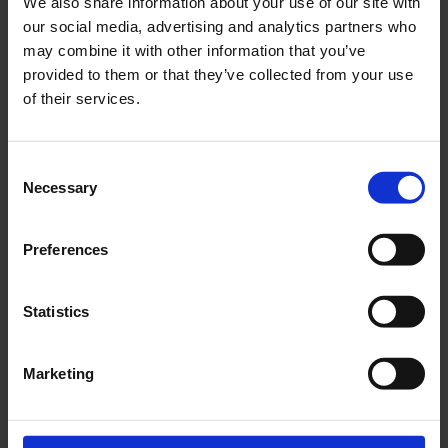
We also share information about your use of our site with
UN7331
55-1935
our social media, advertising and analytics partners who
5
5
KR
KR
may combine it with other information that you’ve
provided to them or that they’ve collected from your use
2-5 vardagar
2-5 vardagar
of their services.
KÖP
KÖP
C
Necessary
o
n
s
Preferences
Lägg till i önskelista
Lägg ti
e
n
t
Statistics
S
e
Marketing
l
e
Bult M8x50mm FZB
Bult M8x55mm FZB
c