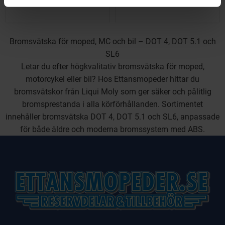
Bromsvätska för moped, MC och bil – DOT 4, DOT 5.1 och
SL6
Letar du efter högkvalitativ bromsvätska för moped,
motorcykel eller bil? Hos Ettansmopeder hittar du
bromsvätskor från
Liqui Moly
som ger säker och pålitlig
bromsprestanda i alla körförhållanden. Sortimentet
innehåller bromsvätska DOT 4, DOT 5.1 och SL6, anpassade
för både äldre och moderna bromssystem med ABS.