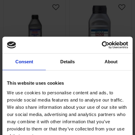
Lägg till i önskelista
Lägg ti
Consent
Details
About
Bromsvätska Liqui Moly
Bromsvätska Liqui Moly
Dot4 500ml
Dot5.1 250ml
17-2000-95
17-2000-94
This website uses cookies
195
129
We use cookies to personalise content and ads, to
KR
KR
provide social media features and to analyse our traffic.
2-5 vardagar
2-5 vardagar
We also share information about your use of our site with
our social media, advertising and analytics partners who
KÖP
KÖP
may combine it with other information that you’ve
provided to them or that they’ve collected from your use