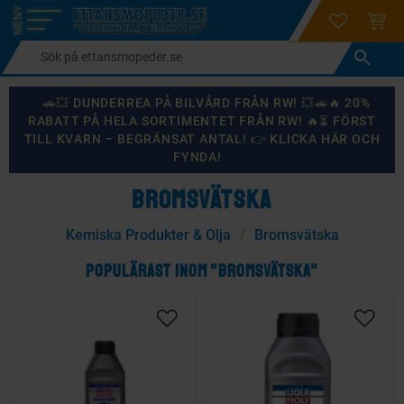
login
ÖNSKELI
KUND
Meny
🚗💥 DUNDERREA PÅ BILVÅRD FRÅN RW! 💥🚗🔥 20%
RABATT PÅ HELA SORTIMENTET FRÅN RW! 🔥⏳ FÖRST
TILL KVARN – BEGRÄNSAT ANTAL! 👉 KLICKA HÄR OCH
FYNDA!
BROMSVÄTSKA
Kemiska Produkter & Olja
Bromsvätska
POPULÄRAST INOM "BROMSVÄTSKA"