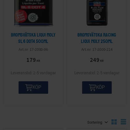
Bromsvätska Liqui Moly
Bromsvätska Racing
SL 6 Dot4 500ml
LIQUI MOLY 250ml
17-2000-96
17-2000-214
179
249
KR
KR
2-5 vardagar
2-5 vardagar
KÖP
KÖP
Välj sortering
V