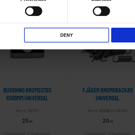
KÖP FLER SPARA MER
Lägg till i önskelista
DENY
Bussning bromsstag
Fjäder bromsbackar
10x19mm Universal
Universal
33757
BE008-01-56-602
25
20
KR
KR
2-5 vardagar
2-5 vardagar