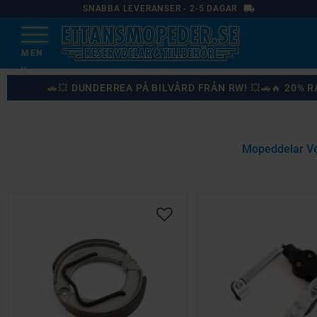
local_shipping
SNABBA LEVERANSER - 2-5 DAGAR
🚗💥 DUNDERREA PÅ BILVÅRD FRÅN RW! 💥🚗🔥 20%
Mopeddelar V