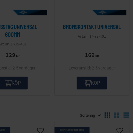
sstag Universal
Bromskontakt Universal
600mm
17-78-401
17-39-401
129
169
KR
KR
2-5 vardagar
2-5 vardagar
KÖP
KÖP
Välj sortering
V
 MER
KÖP FLER SPARA MER