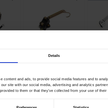
Lägg till i önskelista
Lägg till i önskelis
oria B90
Bromskontakt Universal
Broms
Details
av
Universal.
17-78-401
1
169
e content and ads, to provide social media features and to analy
KR
 our site with our social media, advertising and analytics partn
rdagar
2-5 vardagar
 provided to them or that they’ve collected from your use of their
KÖP
Preferences
Statistics