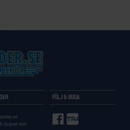
ider
Följ & Buda
peder.se
 & dygnet runt