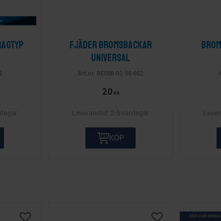
ragtyp
Fjäder bromsbackar
Brom
Universal
1
BE008-01-56-602
20
KR
rdagar
2-5 vardagar
KÖP
KÖP FLER SPARA