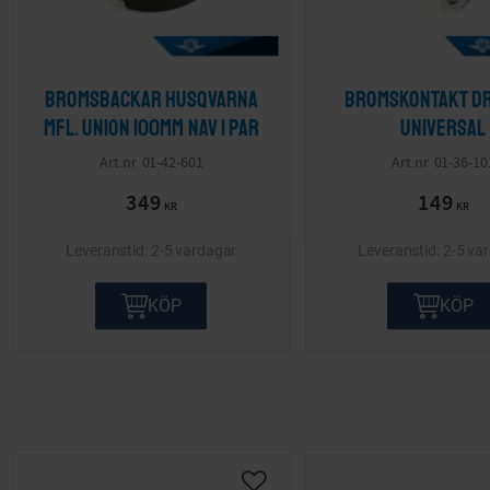
Bromsbackar Husqvarna
Bromskontakt d
mfl. Union 100mm nav 1 par
Universal
01-42-601
01-36-10
349
149
KR
KR
2-5 vardagar
2-5 va
KÖP
KÖP