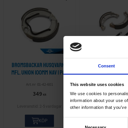
Lägg till i önskelista
Bromsbackar Husqvarna
Bromsbackar Vict
Consent
mfl. Union 100mm nav 1 par
1 par 90mm n
01-42-601
01-42-70
This website uses cookies
349
359
We use cookies to personalis
KR
KR
information about your use of
2-5 vardagar
2-5 va
other information that you’ve
KÖP
KÖP
C
Necessary
o