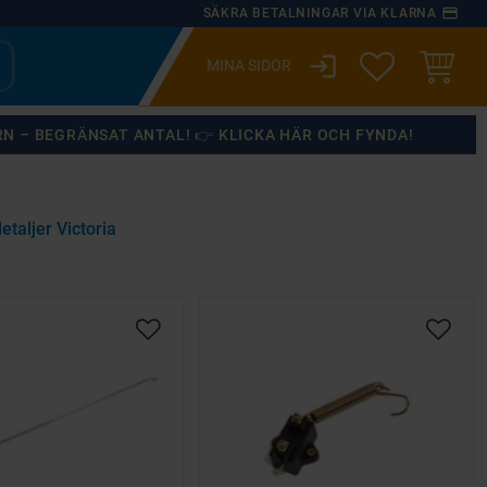
payment
SÄKRA BETALNINGAR VIA KLARNA
login
ÖNSKELISTA
KUNDVA
RN – BEGRÄNSAT ANTAL! 👉 KLICKA HÄR OCH FYNDA!
taljer Victoria