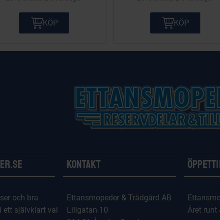
KÖP
KÖP
er.se
Kontakt
Öppett
ser och bra
Ettansmopeder & Trädgård AB
Ettansmo
l ett självklart val
Lillgatan 10
Året runt