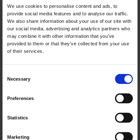
We use cookies to personalise content and ads, to
provide social media features and to analyse our traffic.
We also share information about your use of our site with
our social media, advertising and analytics partners who
may combine it with other information that you’ve
Lägg till i önskelista
Lägg ti
provided to them or that they’ve collected from your use
of their services.
C
Necessary
o
n
Beslag bensintank
Givare bensintank
s
Preferences
Piaggio APE50
Piaggio APE50
e
n
PA090004
PA09001
t
Statistics
49
349
KR
KR
S
e
2-5 vardagar
2-5 vardagar
Marketing
l