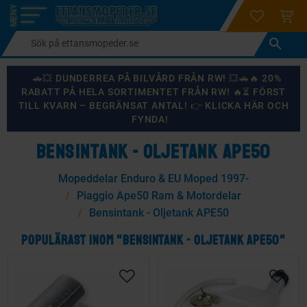
login
ÖNSKELI
KUND
Meny
🚗💥 DUNDERREA PÅ BILVÅRD FRÅN RW! 💥🚗🔥 20%
RABATT PÅ HELA SORTIMENTET FRÅN RW! 🔥⏳ FÖRST
TILL KVARN – BEGRÄNSAT ANTAL! 👉 KLICKA HÄR OCH
FYNDA!
BENSINTANK - OLJETANK APE50
Mopeddelar Enduro & EU Moped 1997-
Piaggio Ape50 Ram & Motordelar
Bensintank - Oljetank APE50
POPULÄRAST INOM "BENSINTANK - OLJETANK APE50"