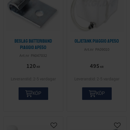
Beslag batteriband
Oljetank Piaggio APE50
Piaggio APE50
PA09010
PA047032
120
495
KR
KR
2-5 vardagar
2-5 vardagar
KÖP
KÖP