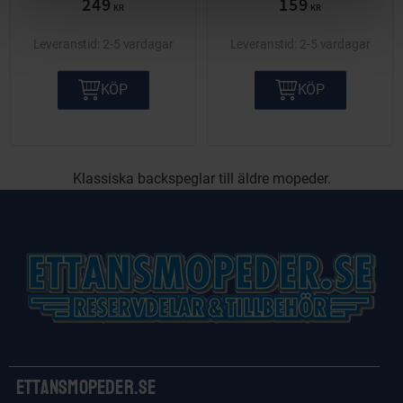
249
159
KR
KR
2-5 vardagar
2-5 vardagar
KÖP
KÖP
Klassiska backspeglar till äldre mopeder.
Ettansmopeder.se