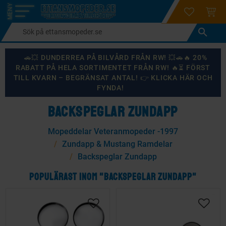
login
ÖNSKELI
KUND
Meny
🚗💥 DUNDERREA PÅ BILVÅRD FRÅN RW! 💥🚗🔥 20%
RABATT PÅ HELA SORTIMENTET FRÅN RW! 🔥⏳ FÖRST
TILL KVARN – BEGRÄNSAT ANTAL! 👉 KLICKA HÄR OCH
FYNDA!
BACKSPEGLAR ZUNDAPP
Mopeddelar Veteranmopeder -1997
Zundapp & Mustang Ramdelar
Backspeglar Zundapp
POPULÄRAST INOM "BACKSPEGLAR ZUNDAPP"