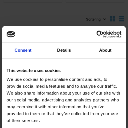
Välj sortering
V
KÖP FLER SPARA MER
KÖP FLER SPARA MER
Lägg till i önskelista
Lägg ti
Consent
Details
About
This website uses cookies
We use cookies to personalise content and ads, to
provide social media features and to analyse our traffic.
Backspegel 10"
Backspegel 12"
klämfäste Universal
klämfäste Universal
We also share information about your use of our site with
our social media, advertising and analytics partners who
SRW001-06-13-201
04-82-101
may combine it with other information that you’ve
249
249
provided to them or that they’ve collected from your use
KR
KR
of their services.
2-5 vardagar
2-5 vardagar