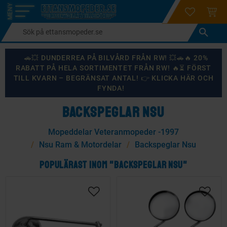
login
ÖNSKELI
KUND
Meny
🚗💥 DUNDERREA PÅ BILVÅRD FRÅN RW! 💥🚗🔥 20%
RABATT PÅ HELA SORTIMENTET FRÅN RW! 🔥⏳ FÖRST
TILL KVARN – BEGRÄNSAT ANTAL! 👉 KLICKA HÄR OCH
FYNDA!
BACKSPEGLAR NSU
Mopeddelar Veteranmopeder -1997
Nsu Ram & Motordelar
Backspeglar Nsu
POPULÄRAST INOM "BACKSPEGLAR NSU"