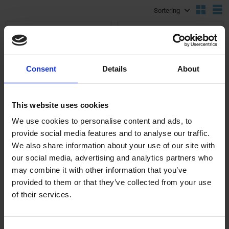
Välj sortering
V
KÖP FLER SPARA MER
KÖP FLER SPARA MER
Lägg till i önskelista
Lägg ti
Consent
Details
About
This website uses cookies
We use cookies to personalise content and ads, to
Backspegel 10"
Backspegel 12"
provide social media features and to analyse our traffic.
klämfäste Universal
klämfäste Universal
We also share information about your use of our site with
our social media, advertising and analytics partners who
SRW001-06-13-201
04-82-101
may combine it with other information that you’ve
249
249
KR
KR
provided to them or that they’ve collected from your use
of their services.
2-5 vardagar
2-5 vardagar
KÖP
KÖP