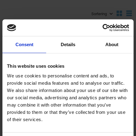
Välj sortering
V
KÖP FLER SPARA MER
KÖP FLER SPARA MER
Lägg till i önskelista
Lägg ti
Consent
Details
About
This website uses cookies
We use cookies to personalise content and ads, to
provide social media features and to analyse our traffic.
Backspegel 10"
Backspegel 12"
We also share information about your use of our site with
klämfäste Universal
klämfäste Universal
our social media, advertising and analytics partners who
SRW001-06-13-201
04-82-101
may combine it with other information that you’ve
provided to them or that they’ve collected from your use
249
249
KR
KR
of their services.
2-5 vardagar
2-5 vardagar