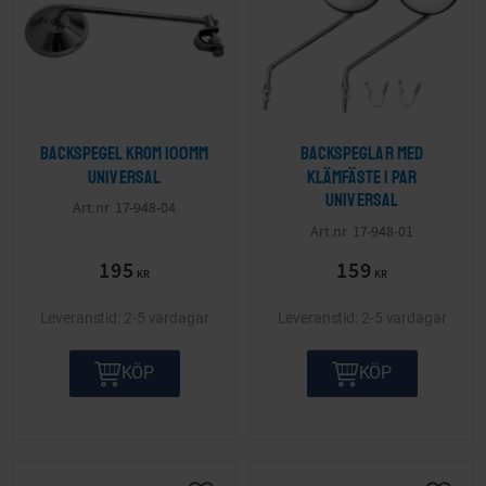
Backspegel krom 100mm
Backspeglar med
Universal
klämfäste 1 par
Universal
17-948-04
17-948-01
195
159
KR
KR
2-5 vardagar
2-5 vardagar
KÖP
KÖP