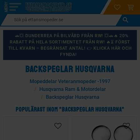
login
ÖNSKELI
KUND
Meny
🚗💥 DUNDERREA PÅ BILVÅRD FRÅN RW! 💥🚗🔥 20%
RABATT PÅ HELA SORTIMENTET FRÅN RW! 🔥⏳ FÖRST
TILL KVARN – BEGRÄNSAT ANTAL! 👉 KLICKA HÄR OCH
FYNDA!
BACKSPEGLAR HUSQVARNA
Mopeddelar Veteranmopeder -1997
Husqvarna Ram & Motordelar
Backspeglar Husqvarna
POPULÄRAST INOM "BACKSPEGLAR HUSQVARNA"