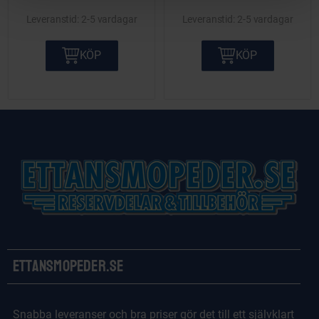
2-5 vardagar
2-5 vardagar
KÖP
KÖP
Ettansmopeder.se
Snabba leveranser och bra priser gör det till ett självklart