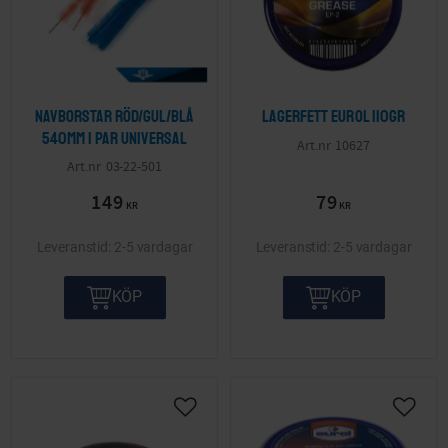
Navborstar röd/gul/blå
Lagerfett Eurol 110gr
540mm 1 par Universal
10627
03-22-501
149
79
KR
KR
2-5 vardagar
2-5 vardagar
KÖP
KÖP