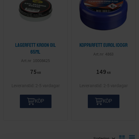
Lagerfett Kroon Oil
Kopparfett Eurol 100gr
65ml
4863
10008425
75
149
KR
KR
2-5 vardagar
2-5 vardagar
KÖP
KÖP
Välj sortering
V