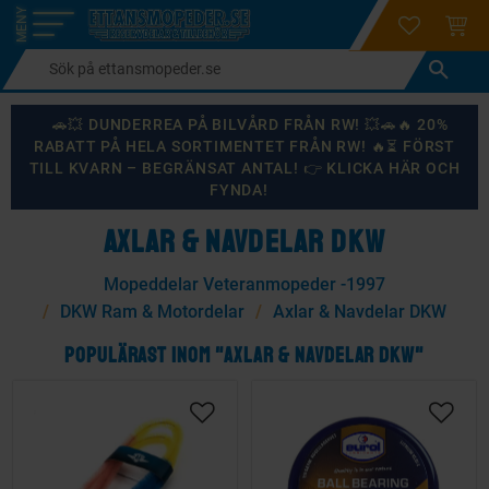
login
ÖNSKELI
KUND
Meny
🚗💥 DUNDERREA PÅ BILVÅRD FRÅN RW! 💥🚗🔥 20%
RABATT PÅ HELA SORTIMENTET FRÅN RW! 🔥⏳ FÖRST
TILL KVARN – BEGRÄNSAT ANTAL! 👉 KLICKA HÄR OCH
FYNDA!
AXLAR & NAVDELAR DKW
Mopeddelar Veteranmopeder -1997
DKW Ram & Motordelar
Axlar & Navdelar DKW
POPULÄRAST INOM "AXLAR & NAVDELAR DKW"