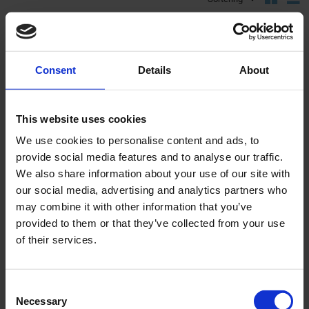
KÖP FLER SPARA MER
KÖP FLER SPARA MER
Lägg till i önskelista
Lägg ti
Consent
Details
About
This website uses cookies
We use cookies to personalise content and ads, to
provide social media features and to analyse our traffic.
Kopparfett Eurol 100gr
Lagerfett Eurol 110gr
We also share information about your use of our site with
4863
10627
our social media, advertising and analytics partners who
may combine it with other information that you’ve
149
79
KR
KR
provided to them or that they’ve collected from your use
of their services.
2-5 vardagar
2-5 vardagar
KÖP
KÖP
C
Necessary
o