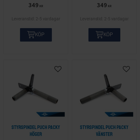
349
349
KR
KR
2-5 vardagar
2-5 vardagar
KÖP
KÖP
Lägg till i önskelista
Lägg ti
Styrspindel Puch Packy
Styrspindel Puch Packy
höger
vänster