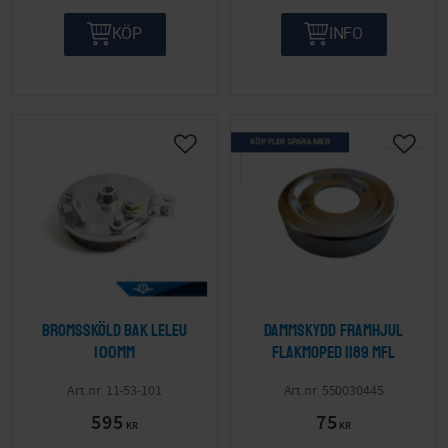
KÖP
INFO
KÖP FLER SPARA MER
Lägg till i önskelista
Lägg ti
Bromssköld bak Leleu
Dammskydd framhjul
100mm
Flakmoped 1189 mfl
11-53-101
550030445
595
75
KR
KR