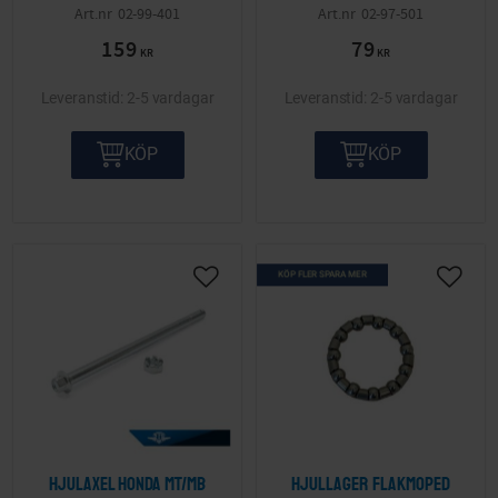
02-99-401
02-97-501
159
79
KR
KR
2-5 vardagar
2-5 vardagar
KÖP
KÖP
KÖP FLER SPARA MER
Lägg till i önskelista
Lägg ti
Hjulaxel Honda MT/MB
Hjullager Flakmoped