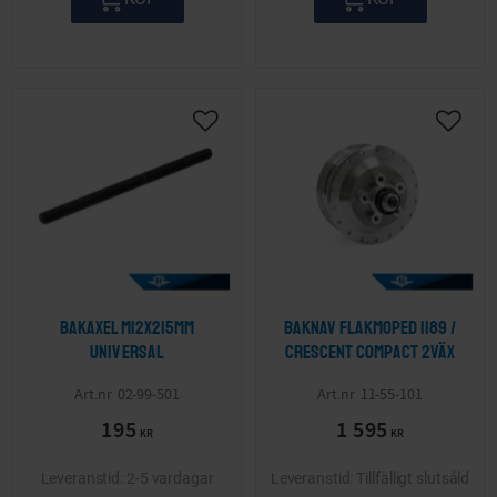
Lägg till i önskelista
Lägg ti
Bakaxel M12x215mm
Baknav Flakmoped 1189 /
Universal
Crescent Compact 2väx
02-99-501
11-55-101
195
1 595
KR
KR
2-5 vardagar
Tillfälligt slutsåld