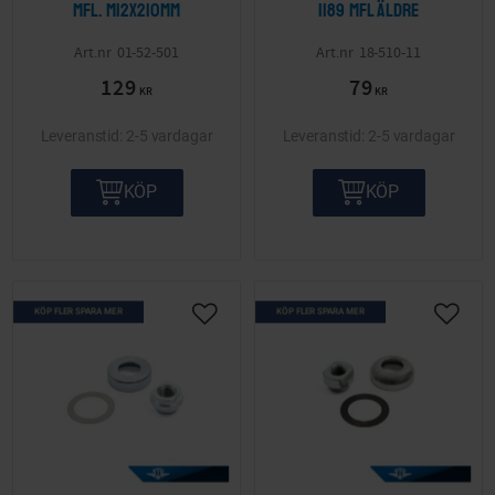
mfl. M12x210mm
1189 mfl äldre
01-52-501
18-510-11
129
79
KR
KR
2-5 vardagar
2-5 vardagar
KÖP
KÖP
KÖP FLER SPARA MER
KÖP FLER SPARA MER
Lägg till i önskelista
Lägg ti