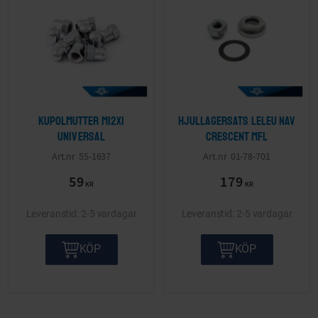
Kupolmutter M12x1
Hjullagersats Leleu nav
Universal
Crescent mfl
55-1637
01-78-701
59
179
KR
KR
2-5 vardagar
2-5 vardagar
KÖP
KÖP