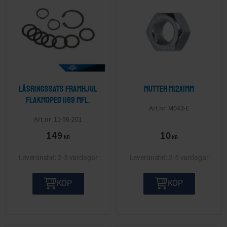
Låsringssats framhjul
Mutter M12x1mm
Flakmoped 1189 mfl.
M043-E
11-56-201
149
10
KR
KR
2-5 vardagar
2-5 vardagar
KÖP
KÖP