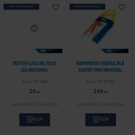
KÖP FLER SPARA MER
KÖP FLER SPARA MER
Lägg till i önskelista
Lägg ti
Mutter hjulaxel M12x1
Navborstar röd/gul/blå
låg Universal
540mm 1 par Universal
55-1634
03-22-501
25
149
KR
KR
2-5 vardagar
2-5 vardagar
KÖP
KÖP