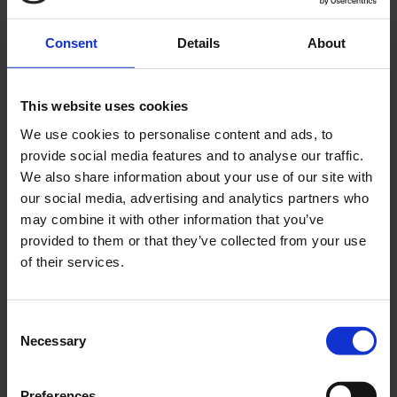
Consent
Details
About
Kullager 6005 2RSH SKF
Kullager 6201 2RSH SKF
This website uses cookies
60052rshskf
62012RSHSKF
We use cookies to personalise content and ads, to
79
59
KR
KR
provide social media features and to analyse our traffic.
We also share information about your use of our site with
2-5 vardagar
2-5 vardagar
our social media, advertising and analytics partners who
may combine it with other information that you’ve
KÖP
KÖP
provided to them or that they’ve collected from your use
of their services.
C
KÖP FLER SPARA MER
KÖP FLER SPARA MER
Lägg till i önskelista
Lägg ti
Necessary
o
n
s
Preferences