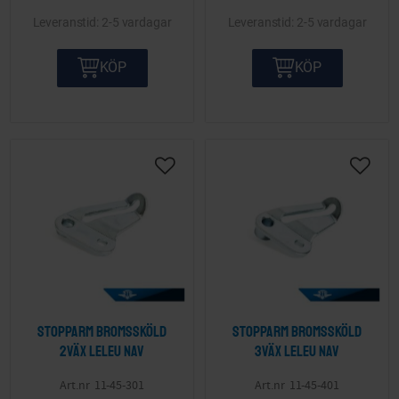
2-5 vardagar
2-5 vardagar
KÖP
KÖP
Lägg till i önskelista
Lägg ti
Stopparm bromssköld
Stopparm bromssköld
2väx Leleu nav
3väx Leleu nav
11-45-301
11-45-401