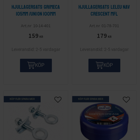
Hjullagersats Grimeca
Hjullagersats Leleu nav
105mm /Union 100mm
Crescent mfl
10-14-401
01-78-701
159
179
KR
KR
2-5 vardagar
2-5 vardagar
KÖP
KÖP
KÖP FLER SPARA MER
KÖP FLER SPARA MER
Lägg till i önskelista
Lägg ti