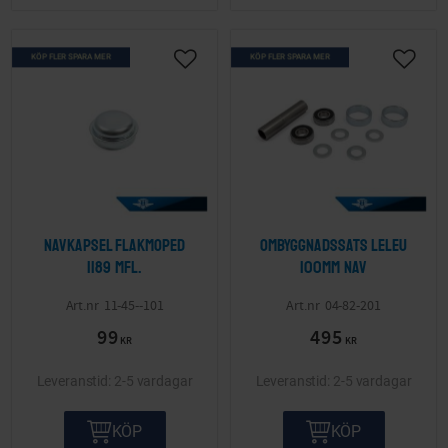
KÖP FLER SPARA MER
KÖP FLER SPARA MER
Lägg till i önskelista
Lägg ti
Navkapsel Flakmoped
Ombyggnadssats Leleu
1189 mfl.
100mm Nav
11-45--101
04-82-201
99
495
KR
KR
2-5 vardagar
2-5 vardagar
KÖP
KÖP