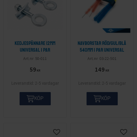
Kedjespännare 12mm
Navborstar röd/gul/blå
Universal 1 par
540mm 1 par Universal
50-011
03-22-501
59
149
KR
KR
2-5 vardagar
2-5 vardagar
KÖP
KÖP