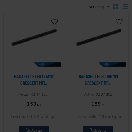
Välj sortering
V
Lägg till i önskelista
Lägg ti
Bakaxel Leleu 175mm
Bakaxel Leleu 195mm
Crescent mfl.
Crescent mfl.
02-97-101
02-97-201
159
159
KR
KR
2-5 vardagar
2-5 vardagar
KÖP
KÖP