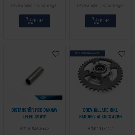
2-5 vardagar
2-5 vardagar
KÖP
KÖP
KÖP FLER SPARA MER
Lägg till i önskelista
Lägg ti
Distansrör MCB baknav
Drevhållare inkl
Leleu 120mm
bakdrev 41 kugg 428H
01-53-916
11-7777