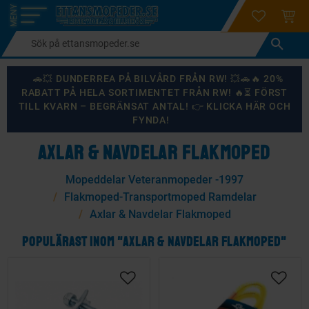
login
ÖNSKELI
KUND
Meny
🚗💥 DUNDERREA PÅ BILVÅRD FRÅN RW! 💥🚗🔥 20%
RABATT PÅ HELA SORTIMENTET FRÅN RW! 🔥⏳ FÖRST
TILL KVARN – BEGRÄNSAT ANTAL! 👉 KLICKA HÄR OCH
FYNDA!
AXLAR & NAVDELAR FLAKMOPED
Mopeddelar Veteranmopeder -1997
Flakmoped-Transportmoped Ramdelar
Axlar & Navdelar Flakmoped
POPULÄRAST INOM "AXLAR & NAVDELAR FLAKMOPED"