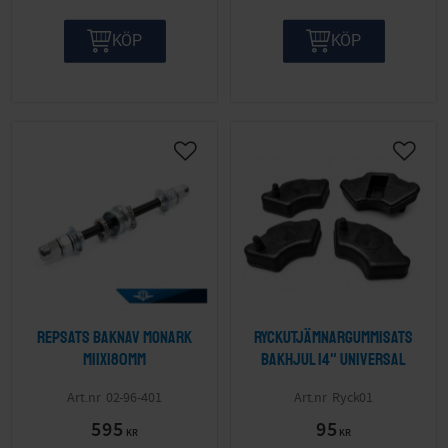
KÖP
KÖP
Lägg till i önskelista
Lägg ti
Repsats baknav Monark
Ryckutjämnargummisats
M11x180mm
bakhjul 14" Universal
02-96-401
Ryck01
595
95
KR
KR