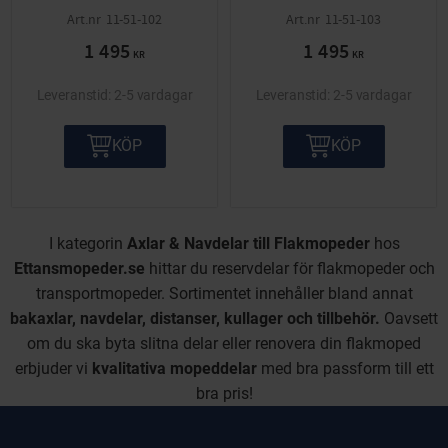
11-51-102
11-51-103
1 495
1 495
KR
KR
2-5 vardagar
2-5 vardagar
KÖP
KÖP
I kategorin
Axlar & Navdelar till Flakmopeder
hos
Ettansmopeder.se
hittar du reservdelar för flakmopeder och
transportmopeder. Sortimentet innehåller bland annat
bakaxlar, navdelar, distanser, kullager och tillbehör.
Oavsett
om du ska byta slitna delar eller renovera din flakmoped
erbjuder vi
kvalitativa mopeddelar
med bra passform till ett
bra pris!