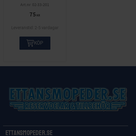
02-33-201
75
KR
2-5 vardagar
KÖP
Ettansmopeder.se