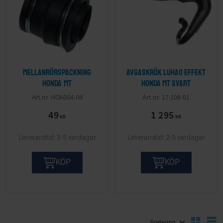
Mellanrörspackning
Avgaskrök Luhao effekt
Honda MT
Honda MT Svart
HOA004-IM
17-106-01
49
1 295
KR
KR
2-5 vardagar
2-5 vardagar
KÖP
KÖP
Välj sortering
V