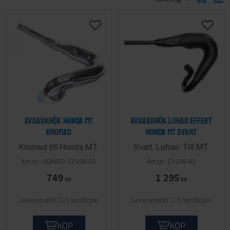
Lägg till i önskelista
Lägg ti
Avgaskrök Honda MT
Avgaskrök Luhao effekt
Kromad
Honda MT Svart
Kromad till Honda MT.
Svart. Luhao. Till MT.
HOA002-17-106-02
17-106-01
749
1 295
KR
KR
2-5 vardagar
2-5 vardagar
KÖP
KÖP