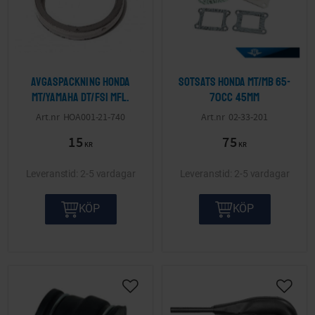
Avgaspackning Honda
Sotsats Honda MT/MB 65-
MT/Yamaha DT/FS1 mfl.
70cc 45mm
HOA001-21-740
02-33-201
15
75
KR
KR
2-5 vardagar
2-5 vardagar
KÖP
KÖP