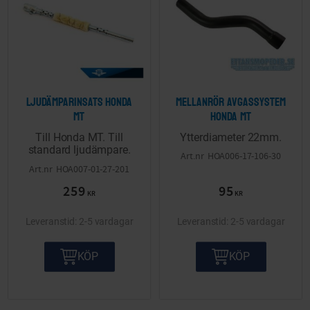
Ljudämparinsats Honda
Mellanrör avgassystem
MT
Honda MT
Till Honda MT. Till
Ytterdiameter 22mm.
standard ljudämpare.
HOA006-17-106-30
HOA007-01-27-201
259
95
KR
KR
2-5 vardagar
2-5 vardagar
KÖP
KÖP