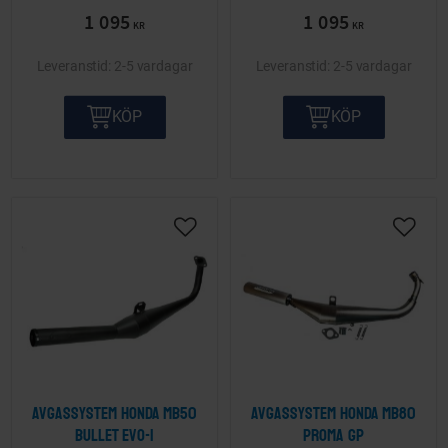
1 095
1 095
KR
KR
2-5 vardagar
2-5 vardagar
KÖP
KÖP
Lägg till i önskelista
Lägg ti
Avgassystem Honda MB50
Avgassystem Honda MB80
Bullet Evo-1
Proma GP