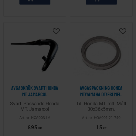
Lägg till i önskelista
Lägg ti
Avgaskrök Svart Honda
Avgaspackning Honda
MT Jamarcol
MT/Yamaha DT/FS1 mfl.
Svart. Passande Honda
Till Honda MT mfl. Mått
MT. Jamarcol
30x36x5mm.
HOA003-IM
HOA001-21-740
895
15
KR
KR