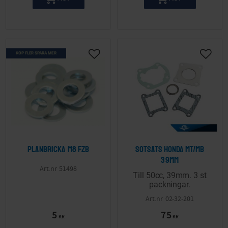
KÖP FLER SPARA MER
Lägg till i önskelista
Lägg ti
Planbricka M8 FZB
Sotsats Honda MT/MB
39mm
51498
Till 50cc, 39mm. 3 st
packningar.
02-32-201
5
75
KR
KR