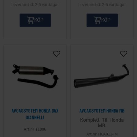
2-5 vardagar
2-5 vardagar
KÖP
KÖP
Lägg till i önskelista
Lägg ti
Avgassystem Honda Dax
Avgassystem Honda MB
Giannelli
Komplett. Till Honda
MB.
11886
HOA011-IM