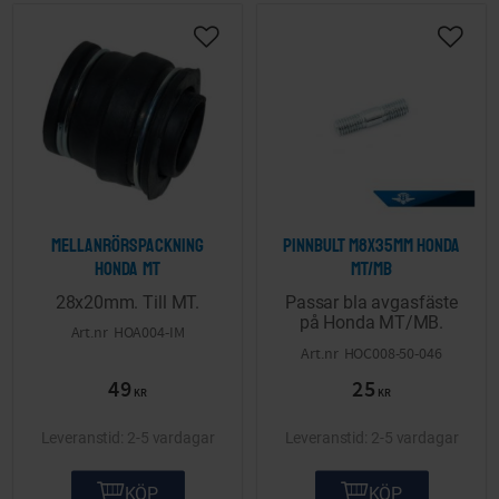
Lägg till i önskelista
Lägg ti
Mellanrörspackning
Pinnbult M8x35mm Honda
Honda MT
MT/MB
28x20mm. Till MT.
Passar bla avgasfäste
på Honda MT/MB.
HOA004-IM
HOC008-50-046
49
25
KR
KR
2-5 vardagar
2-5 vardagar
KÖP
KÖP