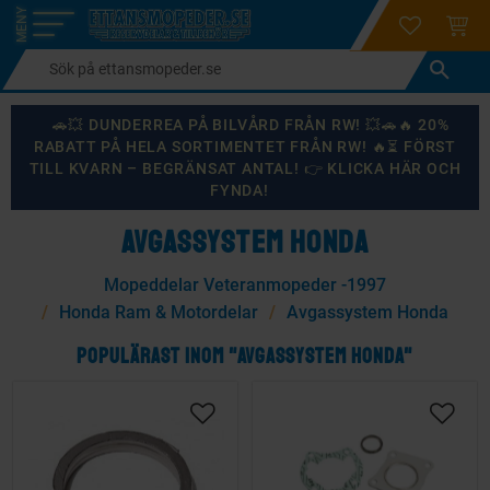
login
ÖNSKELI
KUND
Meny
🚗💥 DUNDERREA PÅ BILVÅRD FRÅN RW! 💥🚗🔥 20%
RABATT PÅ HELA SORTIMENTET FRÅN RW! 🔥⏳ FÖRST
TILL KVARN – BEGRÄNSAT ANTAL! 👉 KLICKA HÄR OCH
FYNDA!
AVGASSYSTEM HONDA
Mopeddelar Veteranmopeder -1997
Honda Ram & Motordelar
Avgassystem Honda
POPULÄRAST INOM "AVGASSYSTEM HONDA"