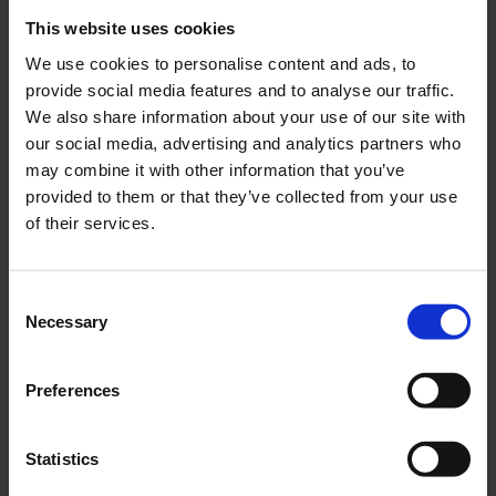
Avgassystem Honda MT
Flänsmutter M8 FZB
komplett
This website uses cookies
Säljs styckvis.
Komplett system till
We use cookies to personalise content and ads, to
039408
MT.
provide social media features and to analyse our traffic.
HOA013-K03-55-302
We also share information about your use of our site with
1 095
5
our social media, advertising and analytics partners who
KR
KR
may combine it with other information that you’ve
2-5 vardagar
2-5 vardagar
provided to them or that they’ve collected from your use
of their services.
KÖP
KÖP
C
Necessary
o
n
s
Lägg till i önskelista
Lägg ti
Preferences
e
n
t
Statistics
S