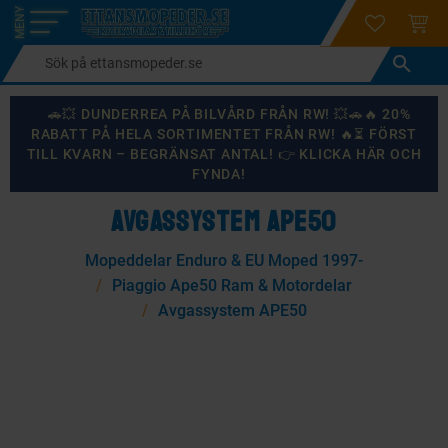
login
ÖNSKELI
KUND
Meny
🚗💥 DUNDERREA PÅ BILVÅRD FRÅN RW! 💥🚗🔥 20%
RABATT PÅ HELA SORTIMENTET FRÅN RW! 🔥⏳ FÖRST
TILL KVARN – BEGRÄNSAT ANTAL! 👉 KLICKA HÄR OCH
FYNDA!
AVGASSYSTEM APE50
Mopeddelar Enduro & EU Moped 1997-
Piaggio Ape50 Ram & Motordelar
Avgassystem APE50