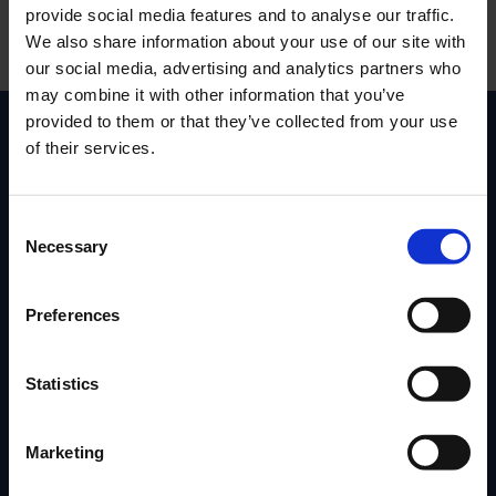
provide social media features and to analyse our traffic.
We also share information about your use of our site with
Inga produkter hittades.
our social media, advertising and analytics partners who
may combine it with other information that you’ve
provided to them or that they’ve collected from your use
of their services.
C
Necessary
o
n
s
Preferences
Ettansmopeder.se
e
n
t
Statistics
Snabba leveranser och bra priser gör det till ett självklart
S
val att välja oss.
e
Marketing
l
Webbutiken uppdateras ständigt med nya produkter.
e