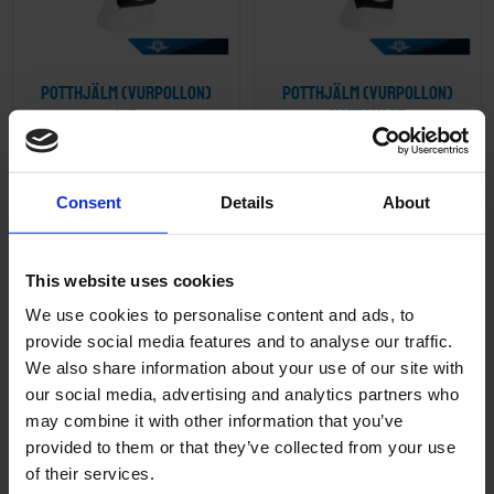
Potthjälm (Vurpollon)
Potthjälm (Vurpollon)
Vit
Mattsvart
2122VS
221S
795
795
KR
KR
Consent
Details
About
KÖP
KÖP
This website uses cookies
We use cookies to personalise content and ads, to
ANDRA KÖPTE ÄVEN
provide social media features and to analyse our traffic.
We also share information about your use of our site with
our social media, advertising and analytics partners who
may combine it with other information that you’ve
provided to them or that they’ve collected from your use
of their services.