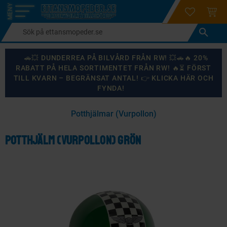
login
ÖNSKELI
KUND
Meny
🚗💥 DUNDERREA PÅ BILVÅRD FRÅN RW! 💥🚗🔥 20%
RABATT PÅ HELA SORTIMENTET FRÅN RW! 🔥⏳ FÖRST
TILL KVARN – BEGRÄNSAT ANTAL! 👉 KLICKA HÄR OCH
FYNDA!
×
Potthjälmar (Vurpollon)
KANSKE NÅGON AV DESSA PRODUKTER KAN INTRESSERA
DIG?
Potthjälm (Vurpollon) Grön
87
%