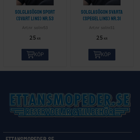
Solglasögon sport
Solglasögon svarta
(svart lins) nr.53
(spegel lins) nr.31
solnr53
solnr31
25
25
KR
KR
KÖP
KÖP
Ettansmopeder.se