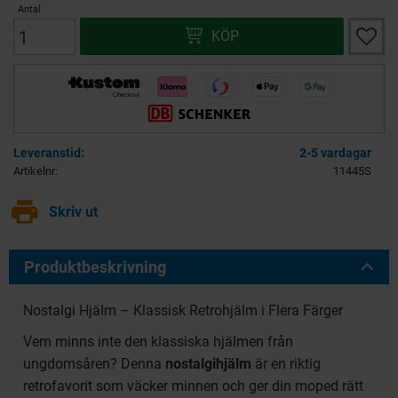
Antal
Lägg ti
KÖP
2-5 vardagar
Artikelnr
11445S
print
Skriv ut
Produktbeskrivning
Nostalgi Hjälm – Klassisk Retrohjälm i Flera Färger
Vem minns inte den klassiska hjälmen från
ungdomsåren? Denna
nostalgihjälm
är en riktig
retrofavorit som väcker minnen och ger din moped rätt