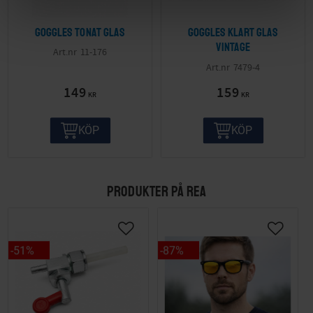
Goggles tonat glas
Goggles klart glas
vintage
11-176
7479-4
149
159
KR
KR
KÖP
KÖP
PRODUKTER PÅ REA
51
%
87
%