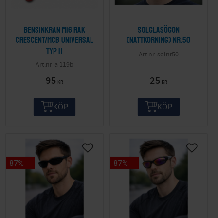
Bensinkran M16 Rak
Solglasögon
Crescent/MCB Universal
(nattkörning) nr.50
Typ II
solnr50
a-119b
95
25
KR
KR
KÖP
KÖP
87
%
87
%