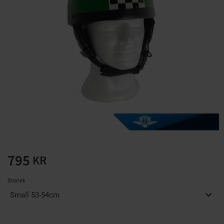
Solglasögon 5 pack
Montage/Arbetshandsk
e Hanvo PE304 1 par
solnr50-2
ETH01m
125
20
KR
KR
KÖP
KÖP
795
KR
Storlek