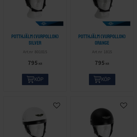
Potthjälm (Vurpollon)
Potthjälm (Vurpollon)
Silver
Orange
80101S
181S
795
795
KR
KR
KÖP
KÖP