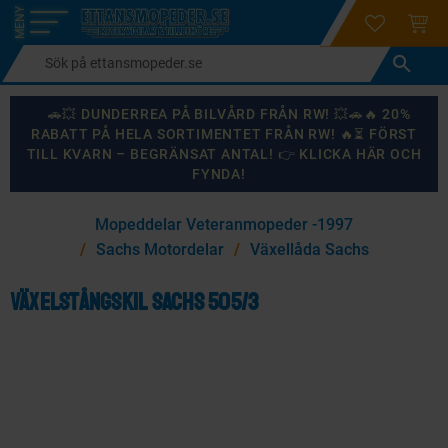
login
ÖNSKELI
KUND
Meny
🚗💥 DUNDERREA PÅ BILVÅRD FRÅN RW! 💥🚗🔥 20%
RABATT PÅ HELA SORTIMENTET FRÅN RW! 🔥⏳ FÖRST
TILL KVARN – BEGRÄNSAT ANTAL! 👉 KLICKA HÄR OCH
FYNDA!
×
Mopeddelar Veteranmopeder -1997
KANSKE NÅGON AV DESSA PRODUKTER KAN INTRESSERA
Sachs Motordelar
Växellåda Sachs
DIG?
Växelstångskil Sachs 505/3
87
%