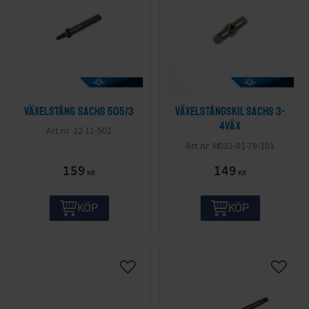
Växelstång Sachs 505/3
Växelstångskil Sachs 3-
4väx
12-11-501
M031-01-78-101
159
149
KR
KR
KÖP
KÖP