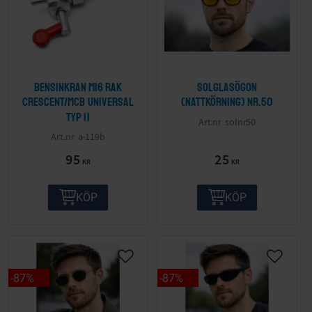
Bensinkran M16 Rak
Solglasögon
Crescent/MCB Universal
(nattkörning) nr.50
Typ II
solnr50
a-119b
95
25
KR
KR
KÖP
KÖP
87
%
87
%