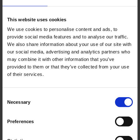
This website uses cookies
We use cookies to personalise content and ads, to
provide social media features and to analyse our traffic.
We also share information about your use of our site with
Packningssats Sachs
Växelkedja Sachs 505
504/505
our social media, advertising and analytics partners who
MQ021-10-25-601
may combine it with other information that you’ve
P024-10-28-201
provided to them or that they’ve collected from your use
149
395
KR
KR
of their services.
KÖP
KÖP
C
Necessary
o
n
s
Preferences
e
n