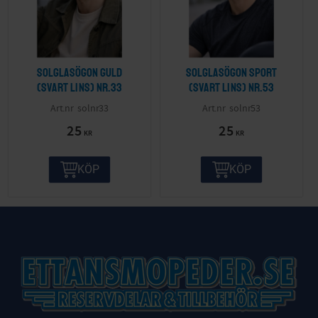
Solglasögon guld
Solglasögon sport
(svart lins) nr.33
(svart lins) nr.53
solnr33
solnr53
25
25
KR
KR
KÖP
KÖP