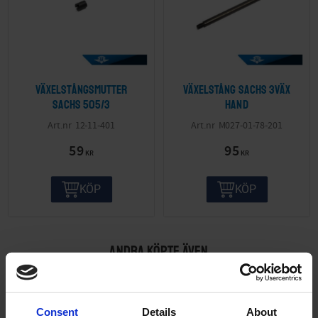
Växelstångsmutter
Växelstång Sachs 3väx
Sachs 505/3
hand
12-11-401
M027-01-78-201
59
95
KR
KR
KÖP
KÖP
ANDRA KÖPTE ÄVEN
Consent
Details
About