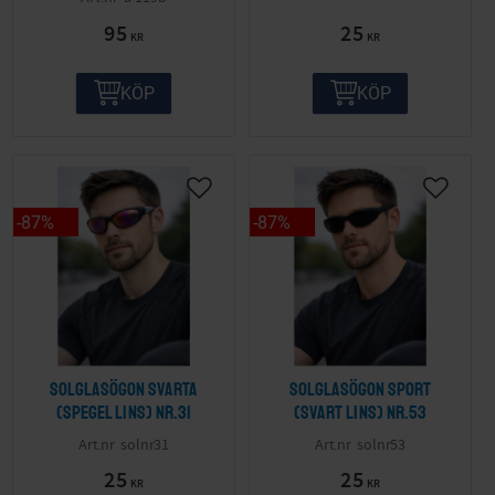
95
25
KR
KR
KÖP
KÖP
87
%
87
%
Solglasögon svarta
Solglasögon sport
(spegel lins) nr.31
(svart lins) nr.53
solnr31
solnr53
25
25
KR
KR