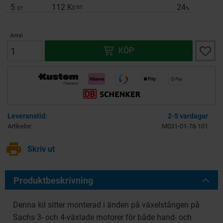
5
112 Kr
24
/
ST
ST
%
Antal
Lägg ti
KÖP
2-5 vardagar
Artikelnr
M031-01-78-101
print
Skriv ut
Produktbeskrivning
Denna kil sitter monterad i änden på växelstången på
Sachs 3- och 4-växlade motorer för både hand- och