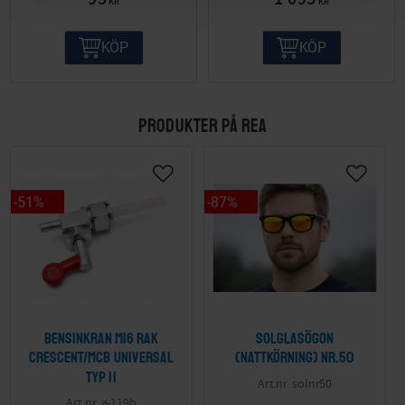
KR
KR
KÖP
KÖP
PRODUKTER PÅ REA
51
%
87
%
Bensinkran M16 Rak
Solglasögon
Crescent/MCB Universal
(nattkörning) nr.50
Typ II
solnr50
a-119b