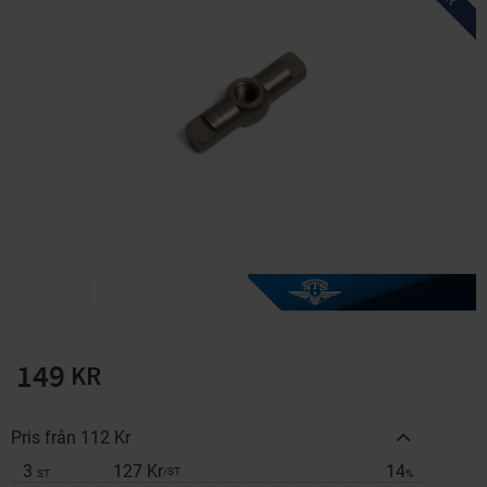
Solglasögon 5 pack
Montage/Arbetshandsk
e Hanvo PE304 1 par
solnr50-2
ETH01m
125
20
KR
KR
KÖP
KÖP
149
KR
Pris från 112 Kr
3
127 Kr
14
/
ST
ST
%