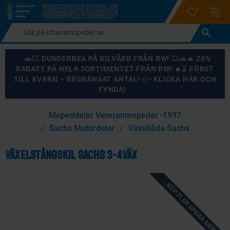
login
ÖNSKELI
KUND
Meny
🚗💥 DUNDERREA PÅ BILVÅRD FRÅN RW! 💥🚗🔥 20%
RABATT PÅ HELA SORTIMENTET FRÅN RW! 🔥⏳ FÖRST
TILL KVARN – BEGRÄNSAT ANTAL! 👉 KLICKA HÄR OCH
FYNDA!
×
Mopeddelar Veteranmopeder -1997
KANSKE NÅGON AV DESSA PRODUKTER KAN INTRESSERA
Sachs Motordelar
Växellåda Sachs
DIG?
Växelstångskil Sachs 3-4väx
87
%
KÖP FLER SPARA MER