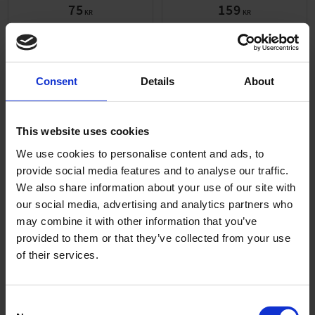
75
159
KR
KR
KÖP
KÖP
Consent
Details
About
ANDRA KÖPTE ÄVEN
This website uses cookies
We use cookies to personalise content and ads, to
provide social media features and to analyse our traffic.
We also share information about your use of our site with
our social media, advertising and analytics partners who
may combine it with other information that you’ve
provided to them or that they’ve collected from your use
of their services.
Packningssats Sachs 2-
Kickstoppsgummi Sachs
4väx
M009
C
P008-03-34-102