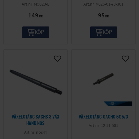
MQ023-E
M026-01-78-301
149
95
KR
KR
KÖP
KÖP
Växelstång Sachs 3 väx
Växelstång Sachs 505/3
hand NOS
12-11-501
nos44