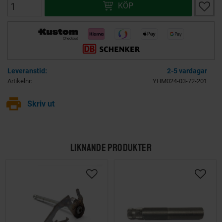
Lägg ti
KÖP
2-5 vardagar
Artikelnr
YHM024-03-72-201
print
Skriv ut
LIKNANDE PRODUKTER