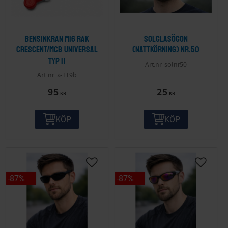
Bensinkran M16 Rak
Solglasögon
Crescent/MCB Universal
(nattkörning) nr.50
Typ II
solnr50
a-119b
95
25
KR
KR
KÖP
KÖP
87
%
87
%