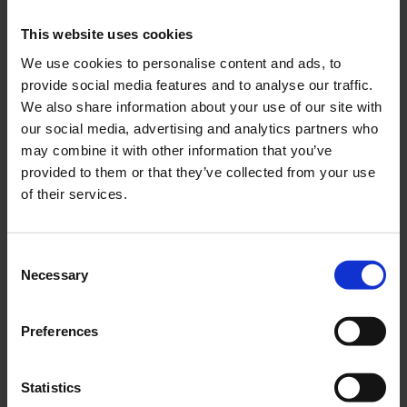
This website uses cookies
We use cookies to personalise content and ads, to
provide social media features and to analyse our traffic.
Packningssats Yamaha
Växelpedal Honda MT mfl.
DT50
We also share information about your use of our site with
HOM007-03-74-201
our social media, advertising and analytics partners who
03-14-101
may combine it with other information that you’ve
159
149
KR
KR
provided to them or that they’ve collected from your use
of their services.
KÖP
KÖP
C
Necessary
o
n
s
Preferences
e
n
t
Statistics