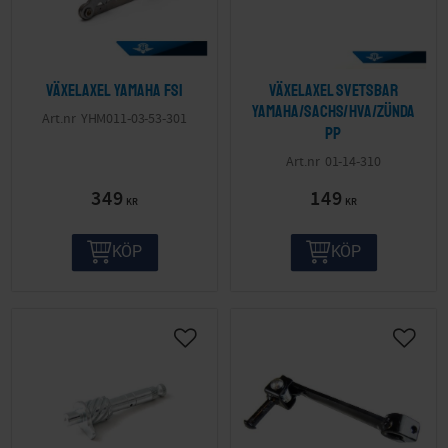
Växelaxel Yamaha FS1
Växelaxel svetsbar
Yamaha/Sachs/HVA/Zünda
YHM011-03-53-301
pp
01-14-310
349
149
KR
KR
KÖP
KÖP