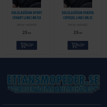
Solglasögon sport
Solglasögon svarta
(svart lins) nr.53
(spegel lins) nr.31
solnr53
solnr31
25
25
KR
KR
KÖP
KÖP