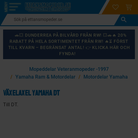
login
ÖNSKELI
KUND
Meny
🚗💥 DUNDERREA PÅ BILVÅRD FRÅN RW! 💥🚗🔥 20%
RABATT PÅ HELA SORTIMENTET FRÅN RW! 🔥⏳ FÖRST
TILL KVARN – BEGRÄNSAT ANTAL! 👉 KLICKA HÄR OCH
FYNDA!
×
Mopeddelar Veteranmopeder -1997
KANSKE NÅGON AV DESSA PRODUKTER KAN INTRESSERA
Yamaha Ram & Motordelar
Motordelar Yamaha
DIG?
Växelaxel Yamaha DT
Till DT.
87
%