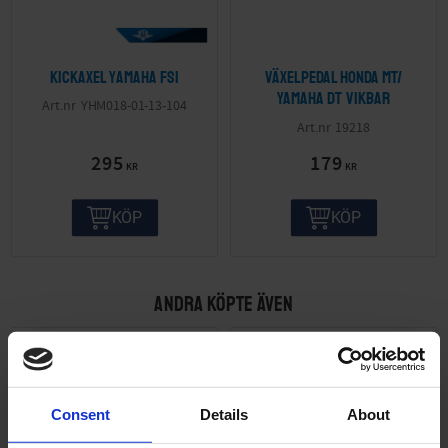
Kickaxel Yamaha FS1
Växelpedal Honda MT/
Yamaha DT vikbar
YHM018-01-13-104
19218
295
179
KR
KR
KÖP
KÖP
ANDRA KÖPTE ÄVEN
Consent
Details
About