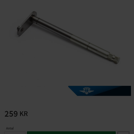
Solglasögon 5 pack
Montage/Arbetshandsk
e Hanvo PE304 1 par
solnr50-2
ETH01m
125
20
KR
KR
KÖP
KÖP
259
KR
Antal