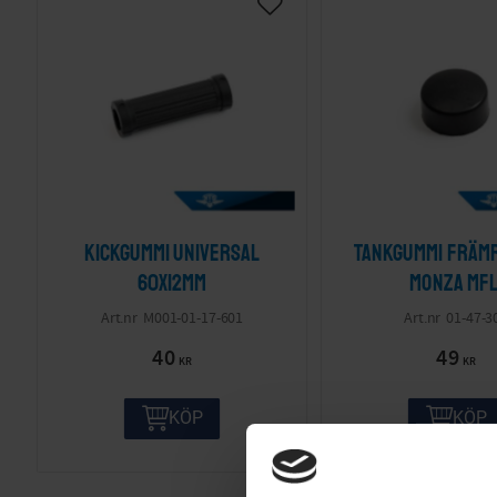
Kickgummi Universal
Tankgummi främ
60x12mm
Monza mfl
M001-01-17-601
01-47-3
40
49
KR
KR
KÖP
KÖP