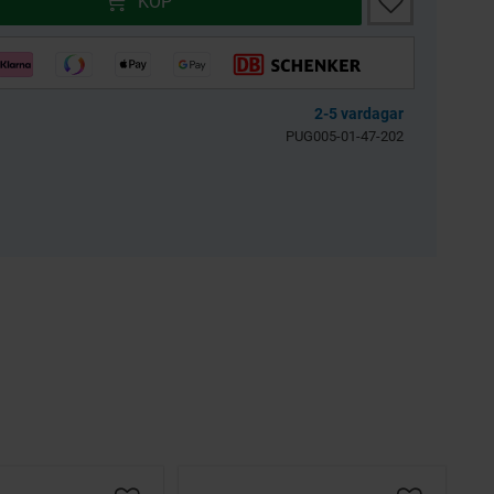
KÖP
llkol 2.5kg
Bensinfilter rund
transparent 6mm
Universal
3256-203601
BES039-04-54-301
2-5 vardagar
39
30
PUG005-01-47-202
KR
KR
KÖP
KÖP