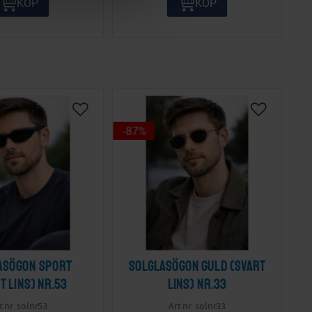
KÖP
KÖP
87
%
asögon sport
Solglasögon guld (svart
t lins) nr.53
lins) nr.33
solnr53
solnr33