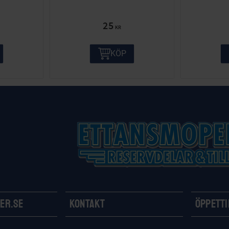
25
KR
KÖP
er.se
Kontakt
Öppett