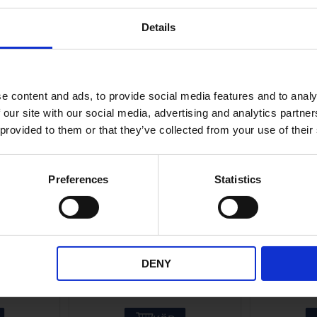
ANDRA KÖPTE ÄVEN
Details
e content and ads, to provide social media features and to analy
 our site with our social media, advertising and analytics partn
 provided to them or that they’ve collected from your use of their
Preferences
Statistics
ppling
Förgasargummi Yamaha
Skruvsa
1
FS1
33-501
YHF020-01-25-602
Y
DENY
49
KR