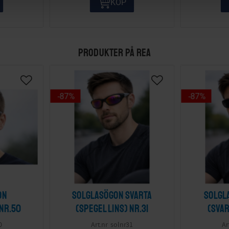
KÖP
PRODUKTER PÅ REA
87
%
87
%
on
Solglasögon svarta
Solgl
 nr.50
(spegel lins) nr.31
(svar
0
solnr31