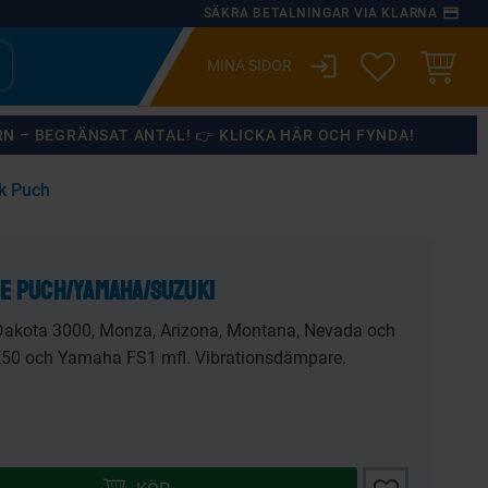
payment
SÄKRA BETALNINGAR VIA KLARNA
login
ÖNSKELISTA
KUNDVA
RN – BEGRÄNSAT ANTAL! 👉 KLICKA HÄR OCH FYNDA!
k Puch
×
e Puch/Yamaha/Suzuki
Dakota 3000, Monza, Arizona, Montana, Nevada och
K50 och Yamaha FS1 mfl. Vibrationsdämpare.
Lägg till i önsk