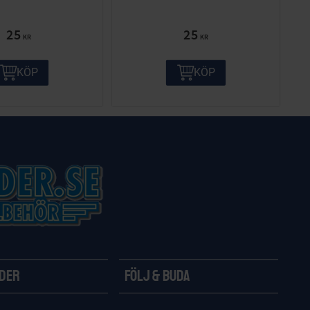
25
25
KR
KR
KÖP
KÖP
ider
Följ & Buda