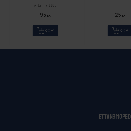
a-119b
95
25
KR
KR
KÖP
KÖP
Ettansmoped