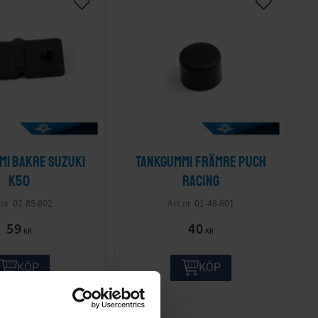
mi bakre Suzuki
Tankgummi främre Puch
K50
Racing
02-85-802
01-48-801
59
40
KR
KR
KÖP
KÖP