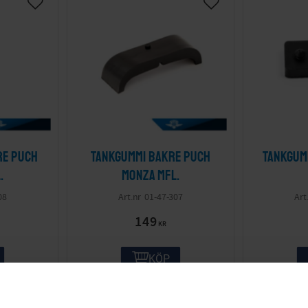
re Puch
Tankgummi bakre Puch
Tankgum
.
Monza mfl.
08
01-47-307
149
KR
KÖP