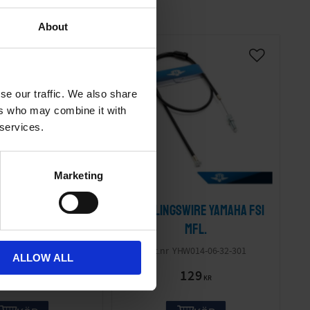
About
se our traffic. We also share
ers who may combine it with
 services.
Marketing
ts Motor Yamaha
Kopplingswire Yamaha FS1
FS1
mfl.
HM016-25-16-103
YHW014-06-32-301
ALLOW ALL
249
129
KR
KR