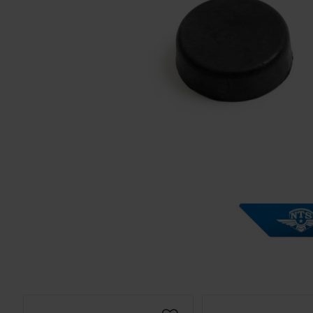
Solglasögon 5
Montage/Arbetshandske
Hanvo PE304 1 par
solnr50
ETH01m
125
20
KR
KR
KÖP
KÖP