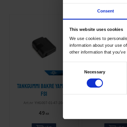
Consent
This website uses cookies
We use cookies to personalis
information about your use of
other information that you’ve
C
Necessary
o
n
Tankgummi bakre Yamaha
Gummiplugg ko
s
e
FS1
Yamaha FS
n
YHG007-01-47-204
YHG003-05-
t
49
25
S
KR
KR
e
l