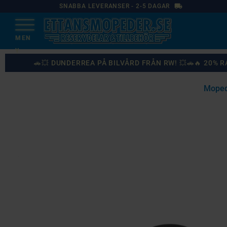
local_shipping
SNABBA LEVERANSER - 2-5 DAGAR
🚗💥 DUNDERREA PÅ BILVÅRD FRÅN RW! 💥🚗🔥 20%
Moped
87
%