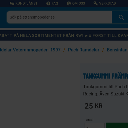
contact_mail
help
supervised_user_circle
build
KUNDTJÄNST
FAQ
OM OSS
VERKSTAD
 RABATT PÅ HELA SORTIMENTET FRÅN RW! 🔥⏳ FÖRST TILL KVA
delar Veteranmopeder -1997
Puch Ramdelar
Bensintan
KANSKE NÅGON AV DESSA PRODUKTER KAN INTRESSERA DIG?
Tankgummi främr
59
%
20
%
Tankgummi till Puch 
Racing. Även Suzuki 
25
KR
Antal