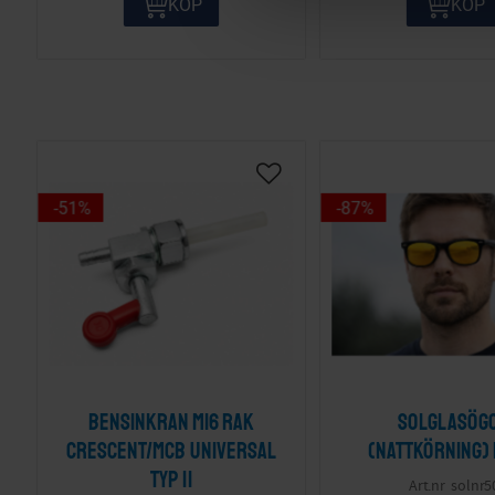
KÖP
KÖP
e
c
t
i
o
n
51
%
87
%
Bensinkran M16 Rak
Solglasög
Crescent/MCB Universal
(nattkörning)
Typ II
solnr5