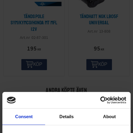
Tändspole
Tändhatt NGK LB05F
SYM/Kymco/Honda MT mfl
Universal
12V
13-808
02-87-301
195
95
KR
KR
KÖP
KÖP
ANDRA KÖPTE ÄVEN
Consent
Details
About