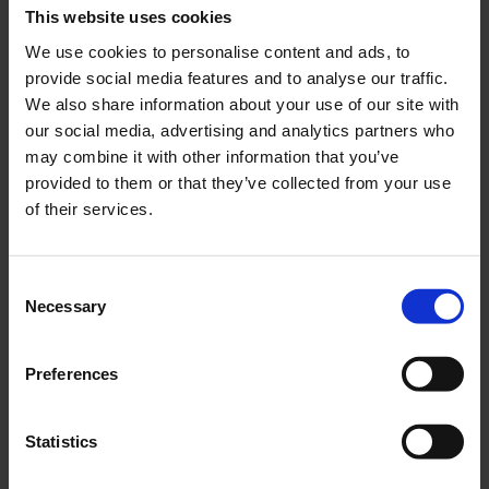
This website uses cookies
We use cookies to personalise content and ads, to
provide social media features and to analyse our traffic.
Tändningslås Honda MT
Cdibox Honda MT -92
We also share information about your use of our site with
our social media, advertising and analytics partners who
HOT005-01-36-701
LIF014
may combine it with other information that you’ve
149
149
KR
KR
provided to them or that they’ve collected from your use
of their services.
KÖP
KÖP
C
Necessary
o
n
s
Preferences
e
n
t
Statistics
S