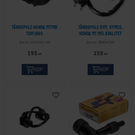
Tändspole Honda MT/MB
Tändspole SYM, Kymco,
tom 1993
Honda MT mfl Kvalitet
HOT002-IM
BM04760
195
259
KR
KR
KÖP
KÖP