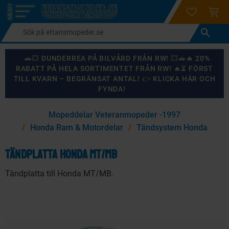
login
ÖNSKELI
KUND
Meny
🚗💥 DUNDERREA PÅ BILVÅRD FRÅN RW! 💥🚗🔥 20%
RABATT PÅ HELA SORTIMENTET FRÅN RW! 🔥⏳ FÖRST
TILL KVARN – BEGRÄNSAT ANTAL! 👉 KLICKA HÄR OCH
FYNDA!
×
Mopeddelar Veteranmopeder -1997
KANSKE NÅGON AV DESSA PRODUKTER KAN INTRESSERA
Honda Ram & Motordelar
Tändsystem Honda
DIG?
Tändplatta Honda MT/MB
Tändplatta till Honda MT/MB.
87
%