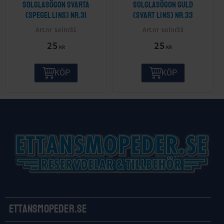
Solglasögon svarta
Solglasögon guld
(spegel lins) nr.31
(svart lins) nr.33
solnr31
solnr33
25
25
KR
KR
KÖP
KÖP
Ettansmopeder.se