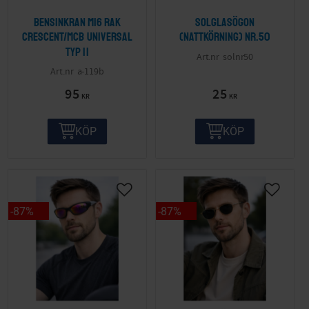
Bensinkran M16 Rak
Solglasögon
Crescent/MCB Universal
(nattkörning) nr.50
Typ II
solnr50
a-119b
95
25
KR
KR
KÖP
KÖP
87
%
87
%