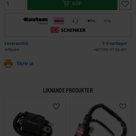
Lägg ti
KÖP
2-5 vardagar
Artikelnr
HOT001-07-23-401
print
Skriv ut
LIKNANDE PRODUKTER