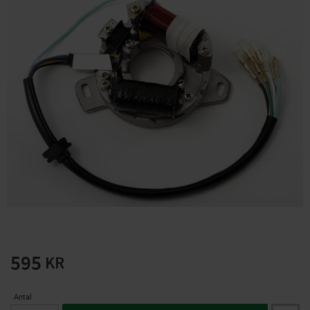
Solglasögon 5 pack
Montage/Arbetshandsk
e Hanvo PE304 1 par
solnr50-2
ETH01m
125
20
KR
KR
KÖP
KÖP
595
KR
Antal