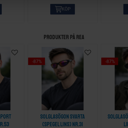
KÖP
PRODUKTER PÅ REA
87
%
87
%
sport
Solglasögon svarta
Solglasö
nr.53
(spegel lins) nr.31
l