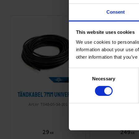
Consent
This website uses cookies
We use cookies to personalis
information about your use of
other information that you’ve
C
Necessary
o
n
Tändkabel 7mm Universal
Svänghjulsavd
s
e
DKW/SIBA
T048-05-34-201
n
M24x1.5/M24x1
t
01-37-4
S
29
249
e
KR
KR
l