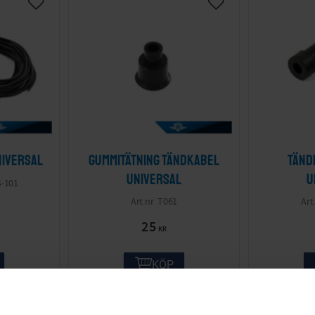
niversal
Gummitätning tändkabel
Tänd
Universal
U
4-101
T061
25
KR
KÖP