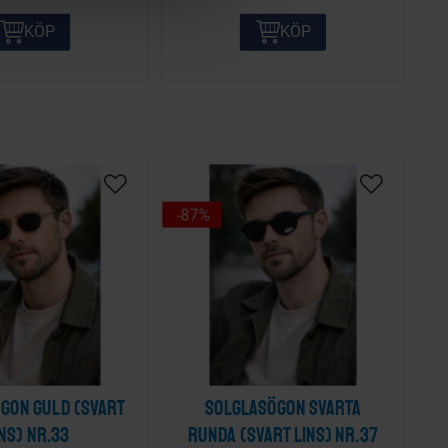
KÖP
KÖP
87
%
gon guld (svart
Solglasögon svarta
ins) nr.33
runda (svart lins) nr.37