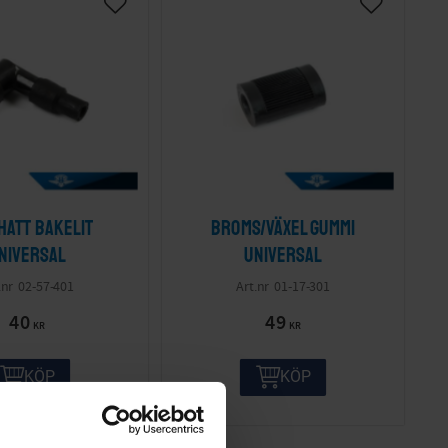
hatt Bakelit
Broms/växel gummi
niversal
Universal
02-57-401
01-17-301
40
49
KR
KR
KÖP
KÖP