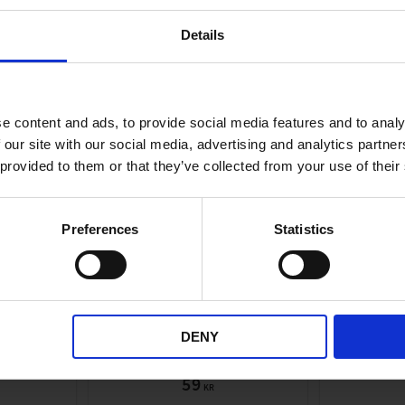
ANDRA KÖPTE ÄVEN
Details
e content and ads, to provide social media features and to analy
 our site with our social media, advertising and analytics partn
 provided to them or that they’ve collected from your use of their
Preferences
Statistics
ragare
Tändstift NGK B6HS
Bromss
T016-IM
.25mm
DENY
03
59
KR