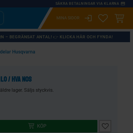
payment
SÄKRA BETALNINGAR VIA KLARNA
login
ÖNSKELISTA
KUNDVA
RN – BEGRÄNSAT ANTAL! 👉 KLICKA HÄR OCH FYNDA!
delar Husqvarna
×
LO / HVA NOS
äldre lager. Säljs styckvis.
Lägg till i önsk
KÖP