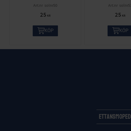
solnr50
solnr5
25
25
KR
KR
KÖP
KÖP
Ettansmoped