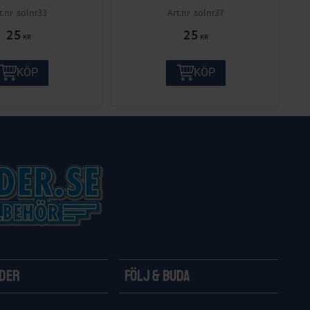
solnr33
solnr37
25
25
KR
KR
KÖP
KÖP
ider
Följ & Buda