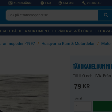
contact_mail
help
supervised_user_circle
build
KUNDTJÄNST
FAQ
OM OSS
VERKSTAD
 RABATT PÅ HELA SORTIMENTET FRÅN RW! 🔥⏳ FÖRST TILL KVA
eranmopeder -1997
Husqvarna Ram & Motordelar
Motor
KANSKE NÅGON AV DESSA PRODUKTER KAN INTRESSERA DIG?
Tändkabelgummi I
59
%
20
%
Till ILO och HVA. Från 
79
KR
Antal