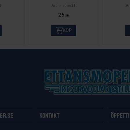
3
solnr31
25
KR
KÖP
er.se
Kontakt
Öppett