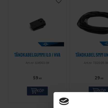
Tändkabelgummi ILO / HVA
Tändkabel 5mm U
ILM003-IM
T020-05-3
59
29
KR
KR
KÖP
KÖP