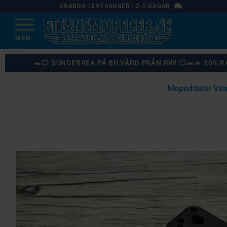
local_shipping
SNABBA LEVERANSER - 2-5 DAGAR
🚗💥 DUNDERREA PÅ BILVÅRD FRÅN RW! 💥🚗🔥 20%
Mopeddelar Vet
87
%