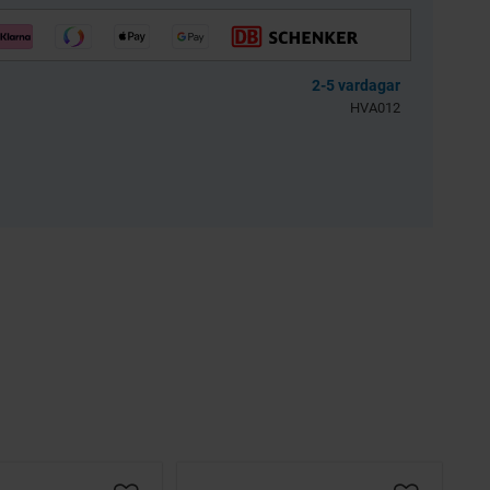
llkol 2.5kg
Bensinfilter rund
transparent 6mm
Universal
2-5 vardagar
3256-203601
BES039-04-54-301
HVA012
39
30
KR
KR
KÖP
KÖP