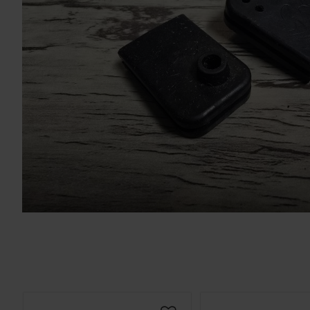
Solglasögon 5
Montage/Arbetshandske
Hanvo PE304 1 par
solnr50
ETH01m
125
20
KR
KR
KÖP
KÖP