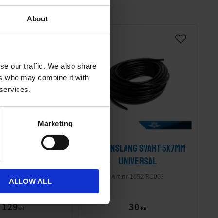
About
se our traffic. We also share
ers who may combine it with
 services.
Marketing
tag Universal
Bensinslang svart 5x7mm
600mm
Universal
17-39-401
1052-R-1003
ALLOW ALL
129
30
KR
KR