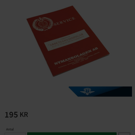
Solglasögon 5 pack
Montage/Arbetshandsk
e Hanvo PE304 1 par
solnr50-2
ETH01m
125
20
KR
KR
KÖP
KÖP
195
KR
Antal