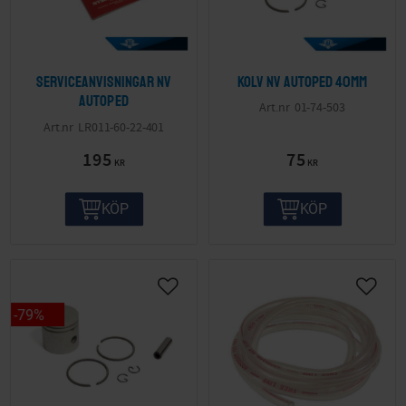
Serviceanvisningar NV
Kolv NV Autoped 40mm
Autoped
01-74-503
LR011-60-22-401
195
75
KR
KR
KÖP
KÖP
79
%