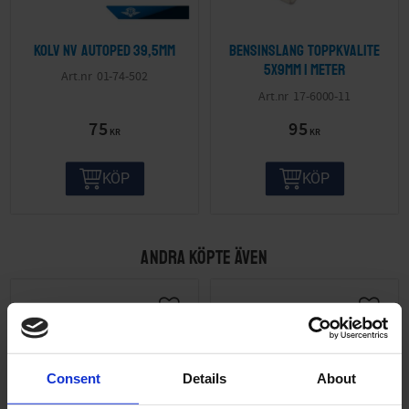
Kolv NV Autoped 39,5mm
Bensinslang Toppkvalite
5x9mm 1 meter
01-74-502
17-6000-11
75
95
KR
KR
KÖP
KÖP
ANDRA KÖPTE ÄVEN
Consent
Details
About