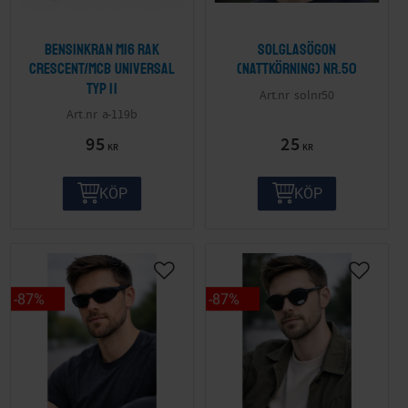
Bensinkran M16 Rak
Solglasögon
Crescent/MCB Universal
(nattkörning) nr.50
Typ II
solnr50
a-119b
95
25
KR
KR
KÖP
KÖP
87
%
87
%