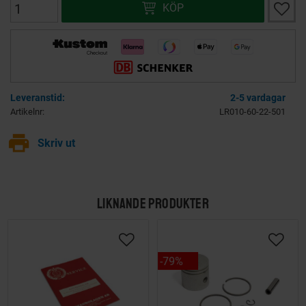
Lägg ti
KÖP
2-5 vardagar
Artikelnr
LR010-60-22-501
print
Skriv ut
LIKNANDE PRODUKTER
79
%