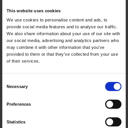
This website uses cookies
We use cookies to personalise content and ads, to
Tändhatt Bakelit
Gaswire MCB/Sachs 1980-
provide social media features and to analyse our traffic.
Universal
Svart
We also share information about your use of our site with
02-57-401
WC002-21-14-101
our social media, advertising and analytics partners who
40
159
may combine it with other information that you’ve
KR
KR
provided to them or that they’ve collected from your use
of their services.
KÖP
KÖP
C
Necessary
o
n
s
Preferences
e
n
t
Statistics