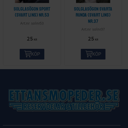
Solglasögon sport
Solglasögon svarta
(svart lins) nr.53
runda (svart lins)
nr.37
solnr53
solnr37
25
25
KR
KR
KÖP
KÖP