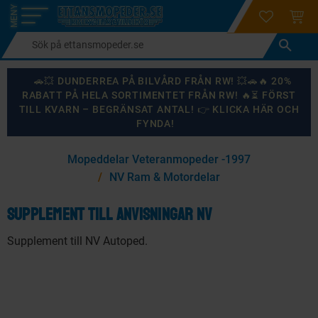
login
ÖNSKELI
KUND
Meny
🚗💥 DUNDERREA PÅ BILVÅRD FRÅN RW! 💥🚗🔥 20%
RABATT PÅ HELA SORTIMENTET FRÅN RW! 🔥⏳ FÖRST
TILL KVARN – BEGRÄNSAT ANTAL! 👉 KLICKA HÄR OCH
FYNDA!
×
Mopeddelar Veteranmopeder -1997
KANSKE NÅGON AV DESSA PRODUKTER KAN INTRESSERA
NV Ram & Motordelar
DIG?
Supplement till anvisningar NV
Supplement till NV Autoped.
87
%