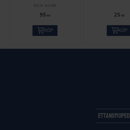
a-119b
95
25
KR
KR
KÖP
KÖP
Ettansmoped