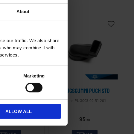
About
se our traffic. We also share
ers who may combine it with
 services.
Marketing
ter M12x1mm
Insugsgummi Puch STD
M043-E
PUG003-02-51-201
ALLOW ALL
10
95
KR
KR