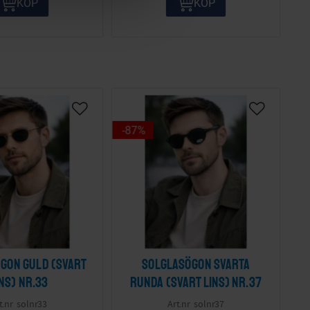
KÖP
KÖP
87
%
gon guld (svart
Solglasögon svarta
ins) nr.33
runda (svart lins) nr.37
solnr33
solnr37