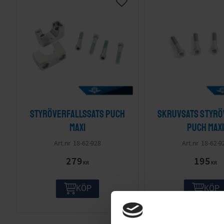
Styröverfallssats Puch
Skruvsats styrö
Maxi
Puch Max
18-62-928
18-62-9
279
195
KR
KR
KÖP
KÖP