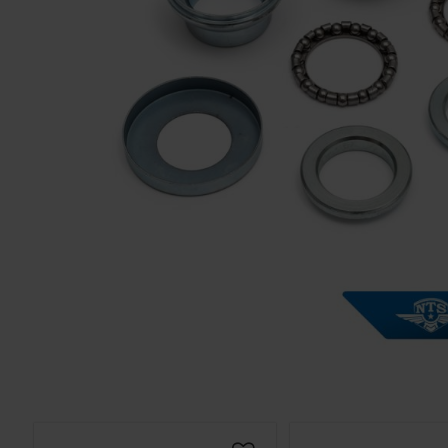
Solglasögon 5
Montage/Arbetshandske
Hanvo PE304 1 par
solnr50
ETH01m
125
20
KR
KR
KÖP
KÖP