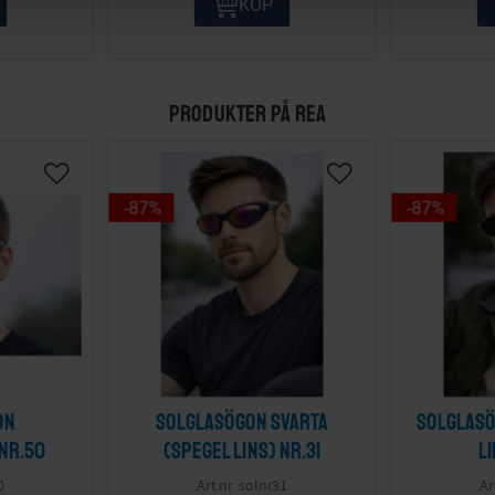
KÖP
PRODUKTER PÅ REA
87
%
87
%
on
Solglasögon svarta
Solglasö
 nr.50
(spegel lins) nr.31
l
0
solnr31