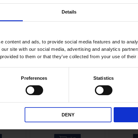
ANDRA KÖPTE ÄVEN
Details
e content and ads, to provide social media features and to analy
 our site with our social media, advertising and analytics partn
 provided to them or that they’ve collected from your use of their
Preferences
Statistics
h Dakota
Bussning sving Puch
Mut
Dakota , Honda MT mfl.
42-101
PUGS001-01-56-308
DENY
59
KR