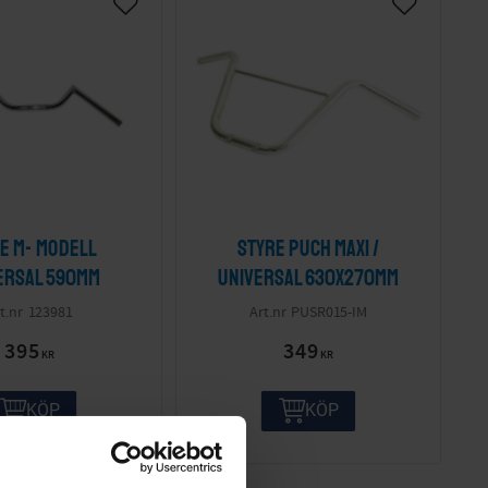
e M- modell
Styre Puch Maxi /
ersal 590mm
Universal 630x270mm
123981
PUSR015-IM
395
349
KR
KR
KÖP
KÖP