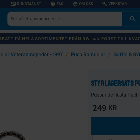
contact_mail
help
supervised_user_circle
build
KUNDTJÄNST
FAQ
OM OSS
VERKSTAD
 RABATT PÅ HELA SORTIMENTET FRÅN RW! 🔥⏳ FÖRST TILL KVA
elar Veteranmopeder -1997
Puch Ramdelar
Gaffel & Sv
KANSKE NÅGON AV DESSA PRODUKTER KAN INTRESSERA DIG?
Styrlagersats P
59
%
20
%
Passar de flesta Puch 
249
KR