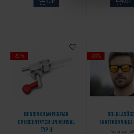
KÖP
KÖP
e
c
t
i
o
n
51
%
87
%
Bensinkran M16 Rak
Solglasög
Crescent/MCB Universal
(nattkörning)
Typ II
solnr5