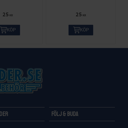
25
25
KR
KR
KÖP
KÖP
ider
Följ & Buda