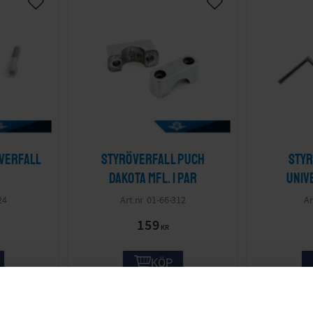
verfall
Styröverfall Puch
Styr
i
Dakota mfl. 1 par
Univ
24
01-66-312
159
KR
KÖP