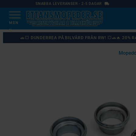
local_shipping
SNABBA LEVERANSER - 2-5 DAGAR
🚗💥 DUNDERREA PÅ BILVÅRD FRÅN RW! 💥🚗🔥 20%
Mopedd
87
%