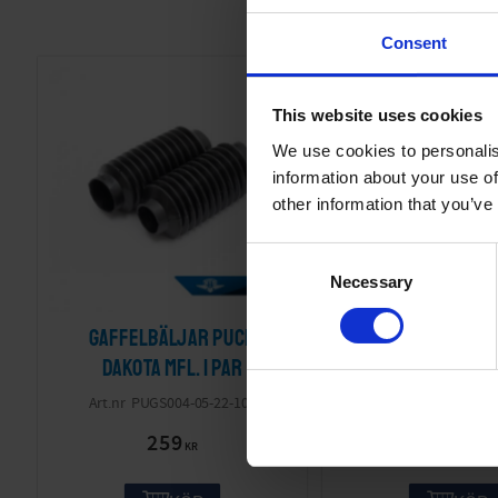
Consent
This website uses cookies
We use cookies to personalis
information about your use of
other information that you’ve
C
Necessary
o
n
Gaffelbäljar Puch
Centralstöd Puc
s
e
Dakota mfl. 1 par
mfl.
n
PUGS004-05-22-101
PUST002-06-
t
259
295
S
KR
KR
e
l