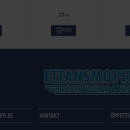
25
KR
KÖP
er.se
Kontakt
Öppett