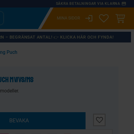
payment
SÄKRA BETALNINGAR VIA KLARNA
login
ÖNSKELISTA
KUNDVA
RN – BEGRÄNSAT ANTAL! 👉 KLICKA HÄR OCH FYNDA!
ing Puch
×
uch MV/VS/MS
modeller.
Lägg till i önskelis
BEVAKA