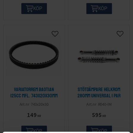
KÖP
KÖP
Variatorrem Baotian
Stötdämpare Helkrom
125cc mfl. 743x20x30mm
280mm Universal 1 par
743x20x30
R040-IM
149
595
KR
KR
KÖP
KÖP