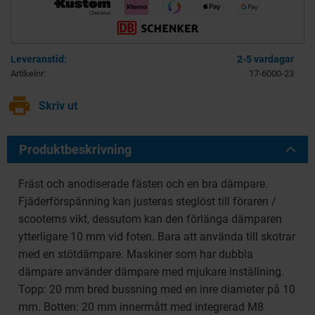
2-5 vardagar
Artikelnr
17-6000-23
print
Skriv ut
Produktbeskrivning
Fräst och anodiserade fästen och en bra dämpare.
Fjäderförspänning kan justeras steglöst till föraren /
scooterns vikt, dessutom kan den förlänga dämparen
ytterligare 10 mm vid foten. Bara att använda till skotrar
med en stötdämpare. Maskiner som har dubbla
dämpare använder dämpare med mjukare inställning.
Topp: 20 mm bred bussning med en inre diameter på 10
mm. Botten: 20 mm innermått med integrerad M8