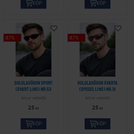
KÖP
KÖP
87
%
87
%
Solglasögon sport
Solglasögon svarta
(svart lins) nr.53
(spegel lins) nr.31
solnr53
solnr31
25
25
KR
KR
KÖP
KÖP