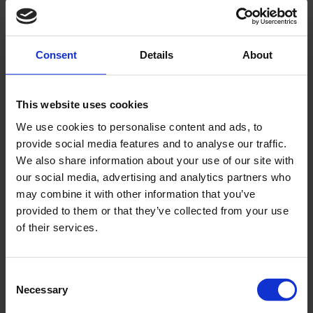
ANDRA KÖPTE ÄVEN
Consent
Details
About
This website uses cookies
We use cookies to personalise content and ads, to
provide social media features and to analyse our traffic.
We also share information about your use of our site with
our social media, advertising and analytics partners who
may combine it with other information that you’ve
provided to them or that they’ve collected from your use
Ljuddämpare Puch
Motorkåpa Svart plast
of their services.
MS/MV/VZ 1972-
Yamaha Jog
07-45-501
CY02180
C
1 095
95
KR
KR
Necessary
o
n