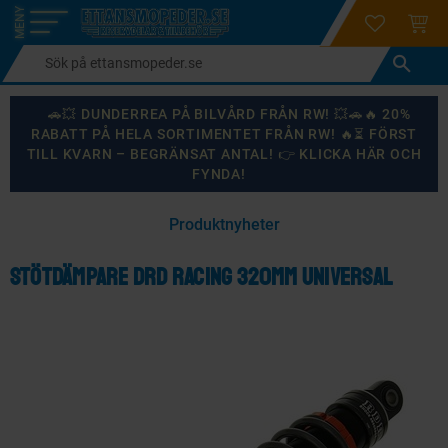
login
ÖNSKELI
KUND
Meny
🚗💥 DUNDERREA PÅ BILVÅRD FRÅN RW! 💥🚗🔥 20%
RABATT PÅ HELA SORTIMENTET FRÅN RW! 🔥⏳ FÖRST
TILL KVARN – BEGRÄNSAT ANTAL! 👉 KLICKA HÄR OCH
FYNDA!
×
Produktnyheter
KANSKE NÅGON AV DESSA PRODUKTER KAN INTRESSERA
DIG?
Stötdämpare DRD Racing 320mm Universal
87
%