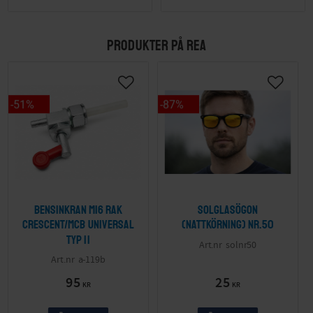
PRODUKTER PÅ REA
51
%
87
%
Bensinkran M16 Rak
Solglasögon
Crescent/MCB Universal
(nattkörning) nr.50
Typ II
solnr50
a-119b
95
25
KR
KR