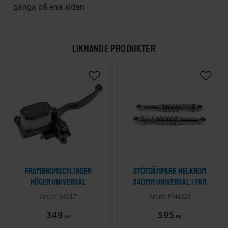
gänga på ena sidan
LIKNANDE PRODUKTER
Frambromscylinder
Stötdämpare Helkrom
höger Universal
340mm Universal 1 par
34617
PM4323
349
595
KR
KR