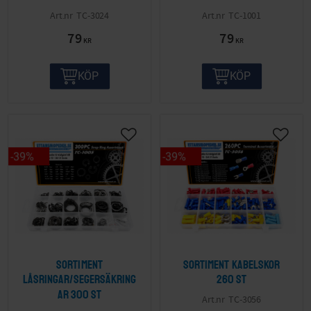
TC-3024
TC-1001
79
79
KR
KR
KÖP
KÖP
39
%
39
%
Sortiment
Sortiment Kabelskor
Låsringar/Segersäkring
260 st
ar 300 st
TC-3056