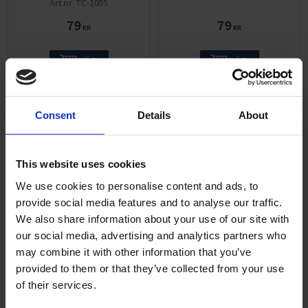
TC-1005
79
79
KR
KR
KÖP
KÖP
Consent
Details
About
ANDRA KÖPTE ÄVEN
This website uses cookies
39
%
39
%
We use cookies to personalise content and ads, to
provide social media features and to analyse our traffic.
We also share information about your use of our site with
our social media, advertising and analytics partners who
may combine it with other information that you’ve
provided to them or that they’ve collected from your use
of their services.
Sortiment Slangklämmor
6 st Sortiment O-ring-
64 st
Låsringar-Bits-