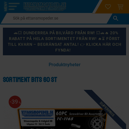
login
ÖNSKELI
KUND
Meny
🚗💥 DUNDERREA PÅ BILVÅRD FRÅN RW! 💥🚗🔥 20%
RABATT PÅ HELA SORTIMENTET FRÅN RW! 🔥⏳ FÖRST
TILL KVARN – BEGRÄNSAT ANTAL! 👉 KLICKA HÄR OCH
FYNDA!
×
Produktnyheter
KANSKE NÅGON AV DESSA PRODUKTER KAN INTRESSERA
DIG?
Sortiment Bits 60 st
39
SUPERPRIS
87
%
%