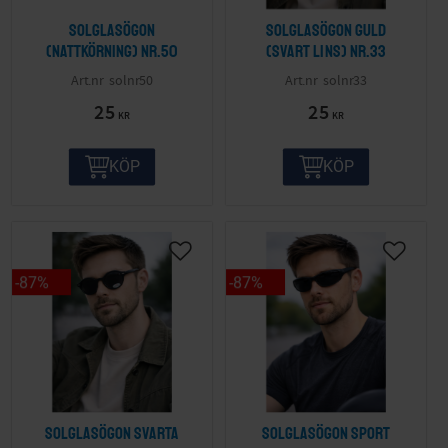
Solglasögon
Solglasögon guld
(nattkörning) nr.50
(svart lins) nr.33
solnr50
solnr33
25
25
KR
KR
KÖP
KÖP
87
%
87
%
Solglasögon svarta
Solglasögon sport