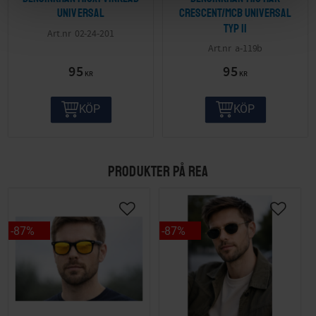
Universal
Crescent/MCB Universal
Typ II
02-24-201
a-119b
95
95
KR
KR
KÖP
KÖP
PRODUKTER PÅ REA
87
%
87
%