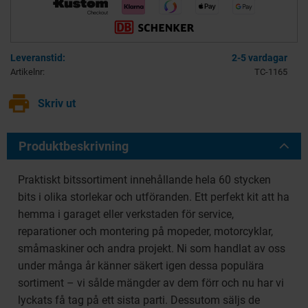
2-5 vardagar
Artikelnr
TC-1165
print
Skriv ut
Produktbeskrivning
Praktiskt bitssortiment innehållande hela 60 stycken
bits i olika storlekar och utföranden. Ett perfekt kit att ha
hemma i garaget eller verkstaden för service,
reparationer och montering på mopeder, motorcyklar,
småmaskiner och andra projekt. Ni som handlat av oss
under många år känner säkert igen dessa populära
sortiment – vi sålde mängder av dem förr och nu har vi
lyckats få tag på ett sista parti. Dessutom säljs de