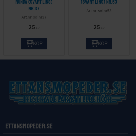
runda (svart lins)
(svart lins) nr.53
nr.37
solnr53
solnr37
25
25
KR
KR
KÖP
KÖP
Ettansmopeder.se