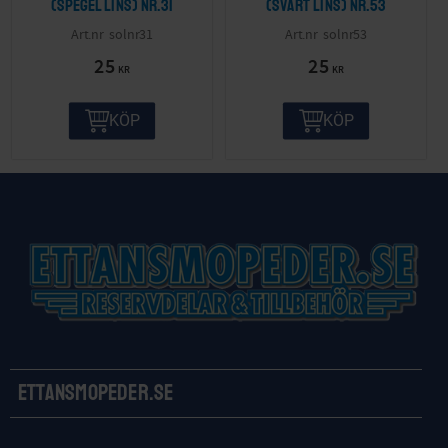
(spegel lins) nr.31
(svart lins) nr.53
solnr31
solnr53
25
25
KR
KR
KÖP
KÖP
Ettansmopeder.se