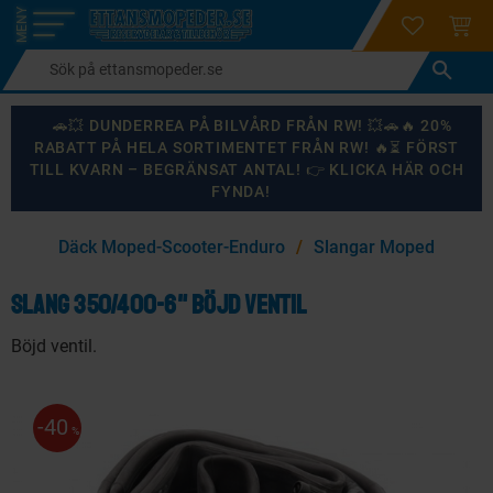
login
ÖNSKELI
KUND
Meny
🚗💥 DUNDERREA PÅ BILVÅRD FRÅN RW! 💥🚗🔥 20%
RABATT PÅ HELA SORTIMENTET FRÅN RW! 🔥⏳ FÖRST
TILL KVARN – BEGRÄNSAT ANTAL! 👉 KLICKA HÄR OCH
FYNDA!
×
Däck Moped-Scooter-Enduro
Slangar Moped
KANSKE NÅGON AV DESSA PRODUKTER KAN INTRESSERA
DIG?
Slang 350/400-6" böjd ventil
Böjd ventil.
87
%
40
%