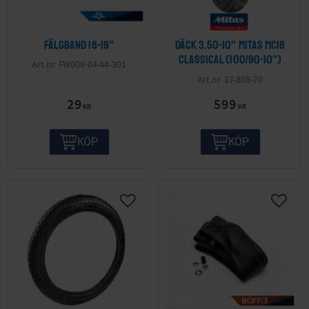
Fälgband 18-19"
Däck 3.50-10" Mitas MC18
Classical (100/90-10")
FW008-04-44-301
17-808-70
29
599
KR
KR
KÖP
KÖP