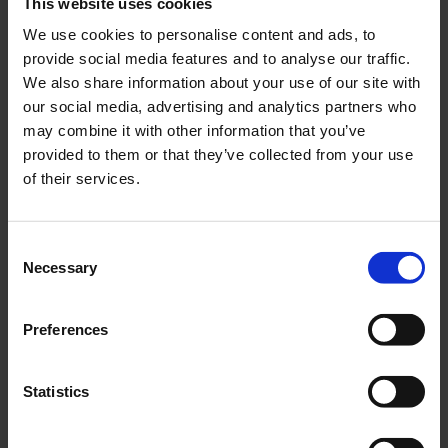
This website uses cookies
Däck 3.00 - 4 " (CST)
Fälgband 20-21"
We use cookies to personalise content and ads, to
C248 2 lagers
FW009-04-44-203
provide social media features and to analyse our traffic.
17-802-00
We also share information about your use of our site with
our social media, advertising and analytics partners who
195
29
KR
KR
may combine it with other information that you’ve
provided to them or that they’ve collected from your use
KÖP
KÖP
of their services.
C
Necessary
o
n
s
Preferences
e
n
t
Statistics
S
Däck 3.50-8" CST 4-
Däck 4.60-17" CST C755 4
e