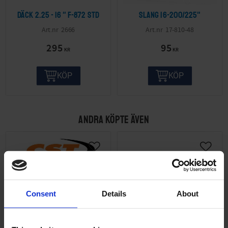
Däck 2.25 - 16 " F-872 std
Slang 16-200/225"
2666
17-810-48
295
95
KR
KR
KÖP
KÖP
ANDRA KÖPTE ÄVEN
Consent
Details
About