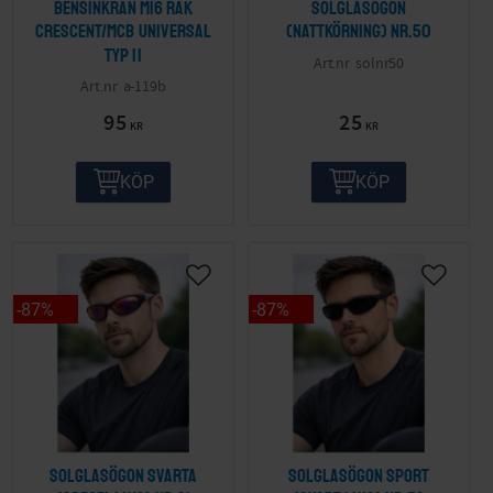
Bensinkran M16 Rak
Solglasögon
Crescent/MCB Universal
(nattkörning) nr.50
Typ II
solnr50
a-119b
95
25
KR
KR
KÖP
KÖP
87
%
87
%
Solglasögon svarta
Solglasögon sport