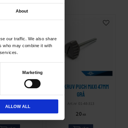
About
se our traffic. We also share
ers who may combine it with
 services.
Marketing
k Puch Maxi II
Kåpskruv Puch Maxi 47mm
grå
3493152700
01-48-313
ALLOW ALL
395
20
KR
KR