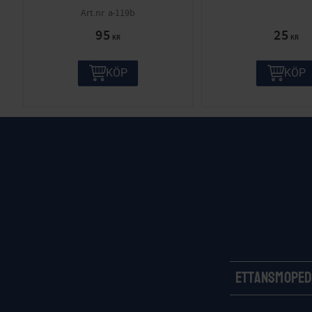
a-119b
95
25
KR
KR
KÖP
KÖP
Ettansmoped