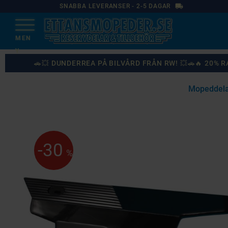
local_shipping
SNABBA LEVERANSER - 2-5 DAGAR
🚗💥 DUNDERREA PÅ BILVÅRD FRÅN RW! 💥🚗🔥 20%
Mopeddela
87
%
30
%