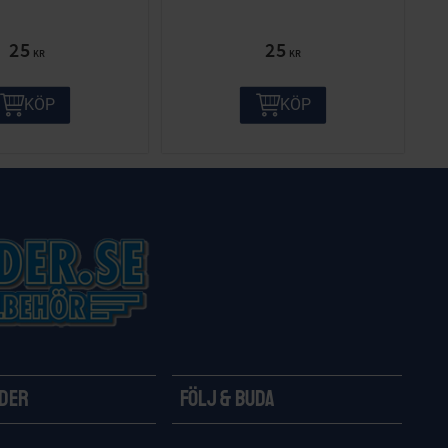
25
25
KR
KR
KÖP
KÖP
ider
Följ & Buda