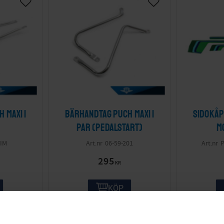
 Maxi 1
Bärhandtag Puch Maxi 1
Sidokå
par (pedalstart)
M
IM
06-59-201
P
295
KR
KÖP