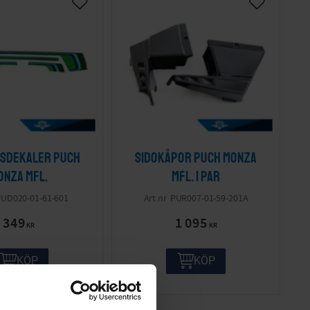
psdekaler Puch
Sidokåpor Puch Monza
onza mfl.
mfl. 1 par
UD020-01-61-601
PUR007-01-59-201A
349
1 095
KR
KR
KÖP
KÖP