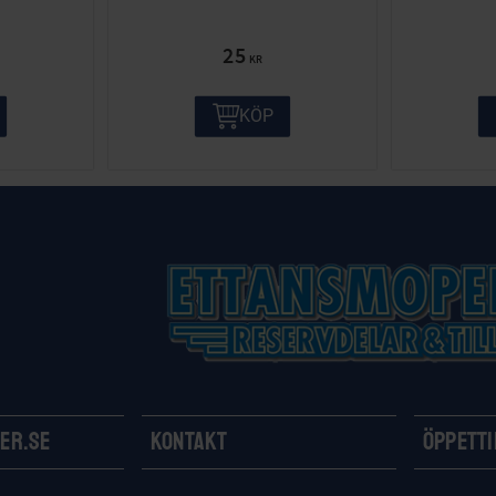
25
KR
KÖP
er.se
Kontakt
Öppett