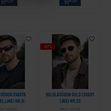
KÖP
KÖP
87
%
asögon svarta
Solglasögon guld (svart
el lins) nr.31
lins) nr.33
solnr31
solnr33