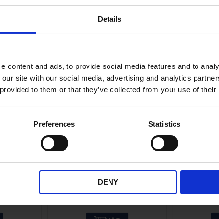
ANDRA KÖPTE ÄVEN
Details
e content and ads, to provide social media features and to analy
 our site with our social media, advertising and analytics partn
 provided to them or that they’ve collected from your use of their
Preferences
Statistics
axi 13mm
Kåpskruv Puch Maxi 36mm
Luftbur
grå
48-303
01-48-312
DENY
20
KR