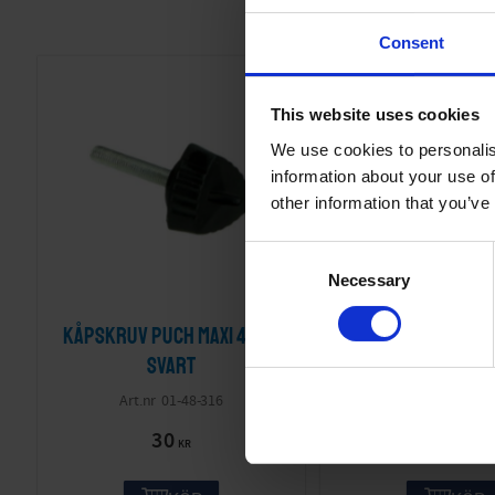
Consent
This website uses cookies
We use cookies to personalis
information about your use of
other information that you’ve
C
Necessary
o
n
Kåpskruv Puch Maxi 47mm
Kåpskruv Puch M
s
e
svart
PUR033-01-
n
01-48-316
t
30
20
S
KR
KR
e
l