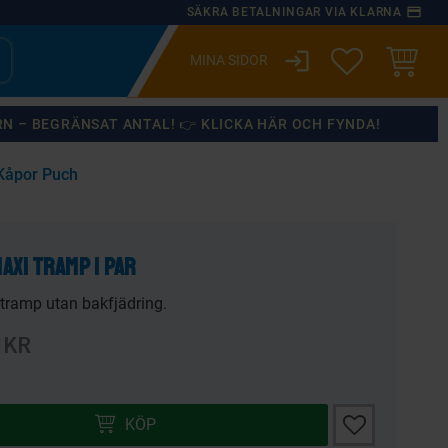
payment
SÄKRA BETALNINGAR VIA KLARNA
login
ÖNSKELISTA
KUNDVA
RN – BEGRÄNSAT ANTAL! 👉 KLICKA HÄR OCH FYNDA!
Kåpor Puch
×
axi tramp 1 par
tramp utan bakfjädring.
:
inarie pris:
KR
Lägg till i önsk
KÖP