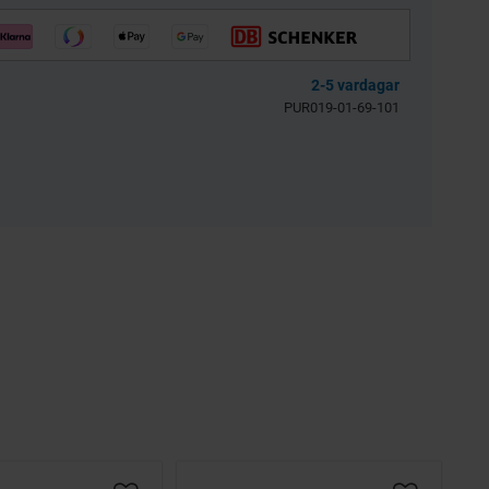
llkol 2.5kg
Bensinfilter rund
transparent 6mm
Universal
2-5 vardagar
3256-203601
BES039-04-54-301
PUR019-01-69-101
39
30
KR
KR
KÖP
KÖP