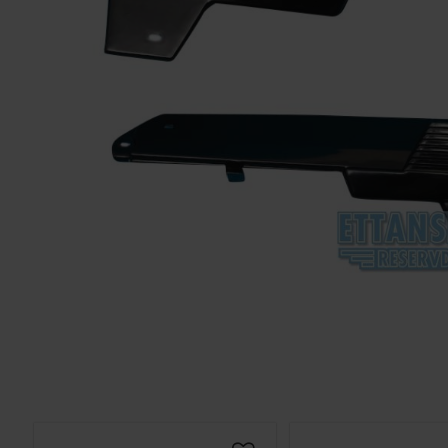
Solglasögon 5
Montage/Arbetshandske
Hanvo PE304 1 par
solnr50
ETH01m
125
20
KR
KR
KÖP
KÖP