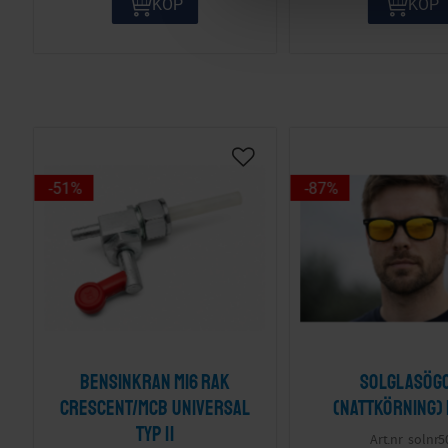
KÖP
KÖP
e
c
t
i
o
n
51
%
87
%
Bensinkran M16 Rak
Solglasög
Crescent/MCB Universal
(nattkörning)
Typ II
solnr5