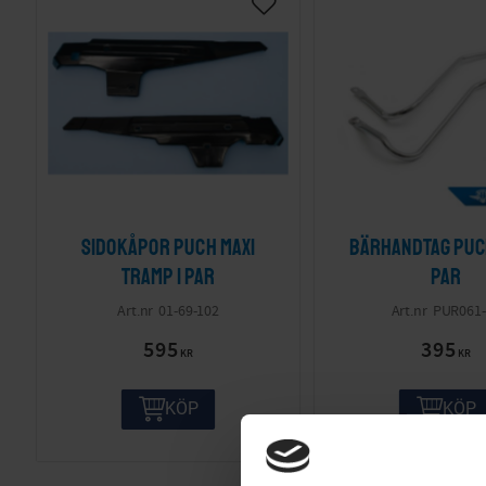
Sidokåpor Puch Maxi
Bärhandtag Puch
tramp 1 par
par
01-69-102
PUR061-
595
395
KR
KR
KÖP
KÖP