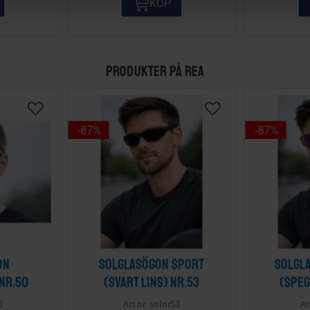
KÖP
PRODUKTER PÅ REA
87
%
87
%
on
Solglasögon sport
Solgl
 nr.50
(svart lins) nr.53
(speg
0
solnr53