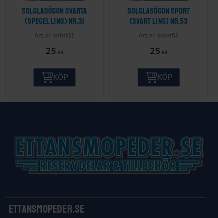
Solglasögon svarta
Solglasögon sport
(spegel lins) nr.31
(svart lins) nr.53
solnr31
solnr53
25
25
KR
KR
KÖP
KÖP
Ettansmopeder.se