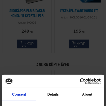
Sidokåpor Paris/Dakar
Lyktkåpa svart Honda MT
Honda MT Svarta 1 par
HOLG016-01-59-101
HO005
249
195
KR
KR
KÖP
KÖP
ANDRA KÖPTE ÄVEN
Consent
Details
About