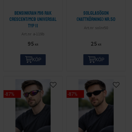
Bensinkran M16 Rak
Solglasögon
Crescent/MCB Universal
(nattkörning) nr.50
Typ II
solnr50
a-119b
95
25
KR
KR
KÖP
KÖP
87
%
87
%