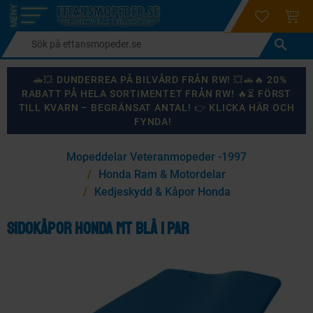
login
ÖNSKELI
KUND
Meny
🚗💥 DUNDERREA PÅ BILVÅRD FRÅN RW! 💥🚗🔥 20%
RABATT PÅ HELA SORTIMENTET FRÅN RW! 🔥⏳ FÖRST
TILL KVARN – BEGRÄNSAT ANTAL! 👉 KLICKA HÄR OCH
FYNDA!
×
Mopeddelar Veteranmopeder -1997
KANSKE NÅGON AV DESSA PRODUKTER KAN INTRESSERA
Honda Ram & Motordelar
DIG?
Kedjeskydd & Kåpor Honda
Sidokåpor Honda MT Blå 1 par
87
%