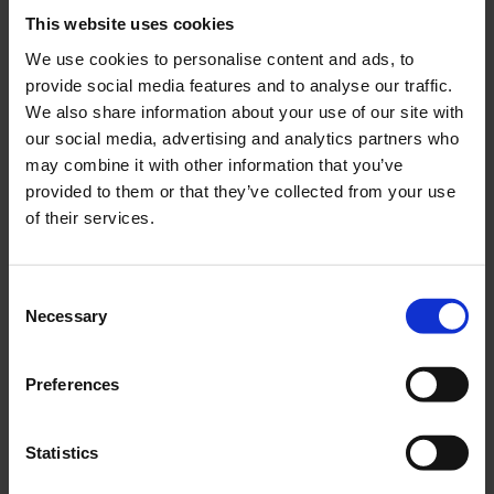
This website uses cookies
We use cookies to personalise content and ads, to
Styrkåpa Hercules
Blinkers & Baklyktsglas
provide social media features and to analyse our traffic.
vit Yamaha Neos
02-89-301
We also share information about your use of our site with
YN04170
our social media, advertising and analytics partners who
95
195
may combine it with other information that you’ve
KR
KR
provided to them or that they’ve collected from your use
of their services.
KÖP
KÖP
C
Necessary
o
n
s
Preferences
e
n
t
Statistics
S