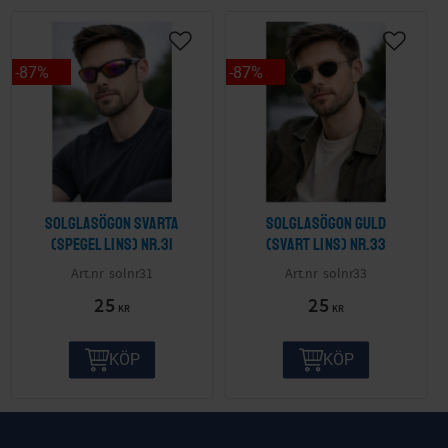
87
%
87
%
Solglasögon svarta
Solglasögon guld
(spegel lins) nr.31
(svart lins) nr.33
solnr31
solnr33
25
25
KR
KR
KÖP
KÖP