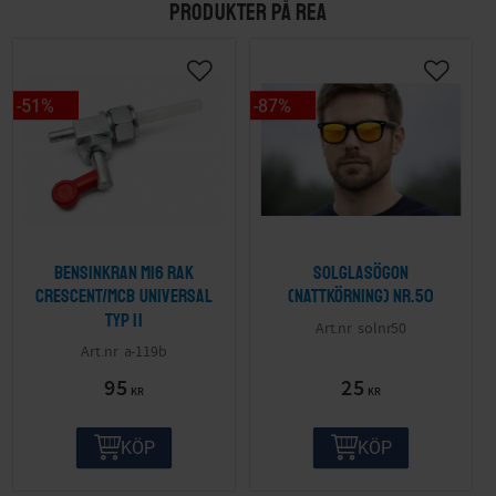
PRODUKTER PÅ REA
51
%
87
%
Bensinkran M16 Rak
Solglasögon
Crescent/MCB Universal
(nattkörning) nr.50
Typ II
solnr50
a-119b
95
25
KR
KR
KÖP
KÖP