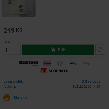
249
KR
Antal
Lägg ti
KÖP
2-5 vardagar
Artikelnr
SUZLL002-60-14-201
print
Skriv ut