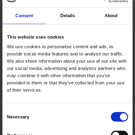
ANDRA KÖPTE ÄVEN
Consent
Details
About
This website uses cookies
We use cookies to personalise content and ads, to
provide social media features and to analyse our traffic.
We also share information about your use of our site with
our social media, advertising and analytics partners who
may combine it with other information that you’ve
Förgasargummi m. sarg
Packningssats Suzuki
provided to them or that they’ve collected from your use
Suzuki K50
K50
of their services.
SUZG001-05-43-210
SUZP003-03-24-101
125
249
KR
KR
C
Necessary
o
KÖP
KÖP
n
s