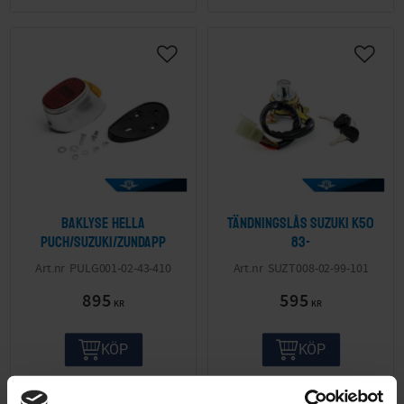
Baklyse Hella
Tändningslås Suzuki K50
Puch/Suzuki/Zundapp
83-
PULG001-02-43-410
SUZT008-02-99-101
895
595
KR
KR
KÖP
KÖP