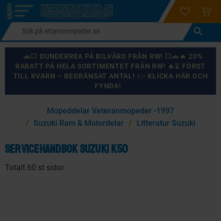
login
ÖNSKELI
KUND
Meny
🚗💥 DUNDERREA PÅ BILVÅRD FRÅN RW! 💥🚗🔥 20%
RABATT PÅ HELA SORTIMENTET FRÅN RW! 🔥⏳ FÖRST
TILL KVARN – BEGRÄNSAT ANTAL! 👉 KLICKA HÄR OCH
FYNDA!
×
Mopeddelar Veteranmopeder -1997
KANSKE NÅGON AV DESSA PRODUKTER KAN INTRESSERA
Suzuki Ram & Motordelar
Litteratur Suzuki
DIG?
Servicehandbok Suzuki K50
Totalt 60 st sidor.
87
%