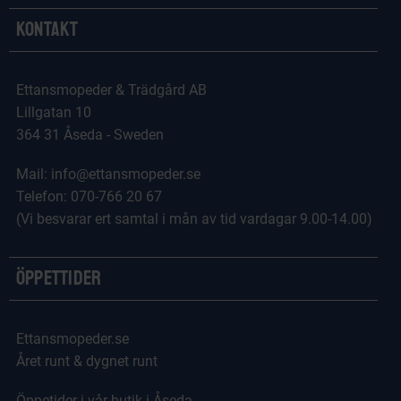
Kontakt
Ettansmopeder & Trädgård AB
Lillgatan 10
364 31 Åseda - Sweden
Mail: info@ettansmopeder.se
Telefon: 070-766 20 67
(Vi besvarar ert samtal i mån av tid vardagar 9.00-14.00)
Öppettider
Ettansmopeder.se
Året runt & dygnet runt
Öppetider i vår butik i Åseda