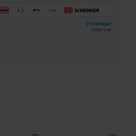
llkol 2.5kg
Bensinfilter rund
transparent 6mm
Universal
2-5 vardagar
3256-203601
BES039-04-54-301
PUS011-IM
39
30
KR
KR
KÖP
KÖP