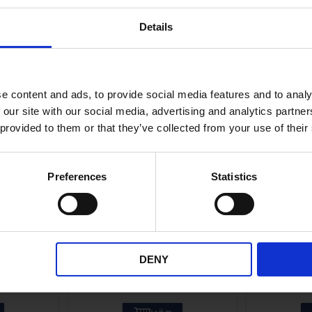
ANDRA KÖPTE ÄVEN
Details
e content and ads, to provide social media features and to analy
 our site with our social media, advertising and analytics partn
 provided to them or that they’ve collected from your use of their
Preferences
Statistics
/225
Glödlampa S8 6V5W
Däck 2.2
5)
(
LG005-56-1571
55
DENY
25
KR