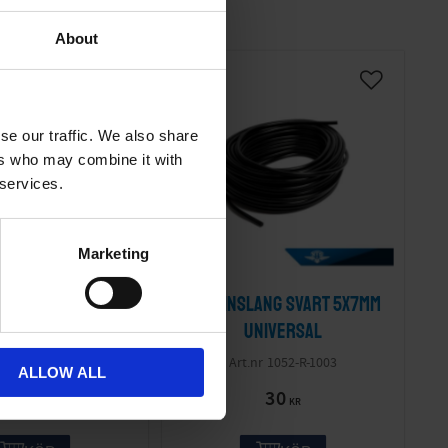
About
se our traffic. We also share
ers who may combine it with
 services.
Marketing
5 - 19 " TT Road
Bensinslang svart 5x7mm
23x2.25)
Universal
119075
1052-R-1003
ALLOW ALL
395
30
KR
KR