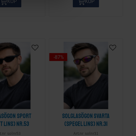
KÖP
KÖP
87
%
asögon sport
Solglasögon svarta
t lins) nr.53
(spegel lins) nr.31
solnr53
solnr31