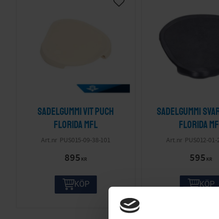
Sadelgummi vit Puch
Sadelgummi sva
Florida mfl
Florida mf
PUS015-09-38-101
PUS012-01-
895
595
KR
KR
KÖP
KÖP