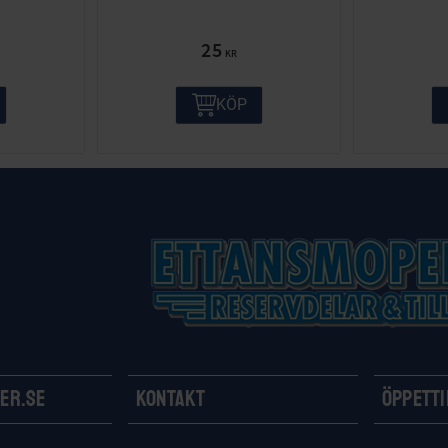
25
KR
KÖP
er.se
Kontakt
Öppett