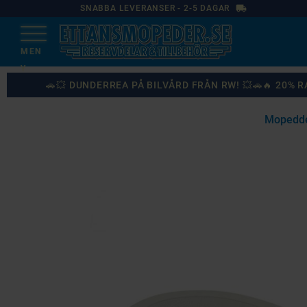
local_shipping
SNABBA LEVERANSER - 2-5 DAGAR
🚗💥 DUNDERREA PÅ BILVÅRD FRÅN RW! 💥🚗🔥 20%
Mopedde
87
%