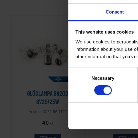
Consent
This website uses cookies
We use cookies to personalis
information about your use of
other information that you’ve
C
Necessary
o
n
Glödlampa BA20D
Slang 17-200
s
e
6V25/25W
(21x200/22
n
LG062-56-1121
17-810-
t
40
95
S
KR
KR
e
l