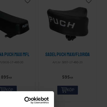
na Puch Maxi mfl
Sadel Puch Maxi/Florida
PUS016-17-480-30
S007-17-480-20
895
595
KR
KR
KÖP
KÖP