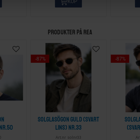
KÖP
PRODUKTER PÅ REA
87
%
87
%
on
Solglasögon guld (svart
Solgl
 nr.50
lins) nr.33
(svar
0
solnr33