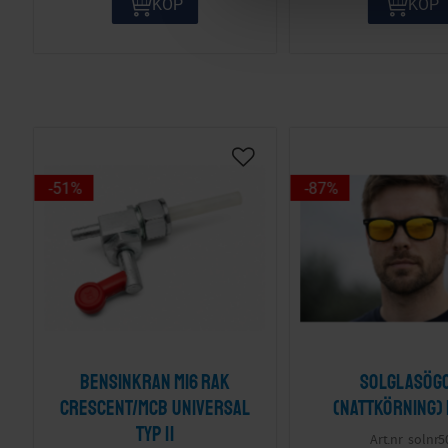
KÖP
KÖP
e
c
t
i
o
n
51
%
87
%
Bensinkran M16 Rak
Solglasög
Crescent/MCB Universal
(nattkörning)
Typ II
solnr5