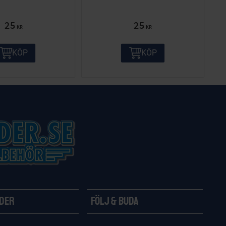
25
25
KR
KR
KÖP
KÖP
ider
Följ & Buda