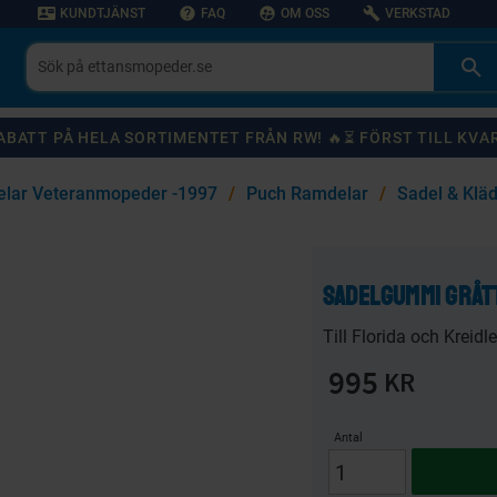
contact_mail
help
supervised_user_circle
build
KUNDTJÄNST
FAQ
OM OSS
VERKSTAD
 RABATT PÅ HELA SORTIMENTET FRÅN RW! 🔥⏳ FÖRST TILL KVA
lar Veteranmopeder -1997
Puch Ramdelar
Sadel & Klä
KANSKE NÅGON AV DESSA PRODUKTER KAN INTRESSERA DIG?
Sadelgummi gråt
59
%
20
%
Till Florida och Kreidle
995
KR
Antal