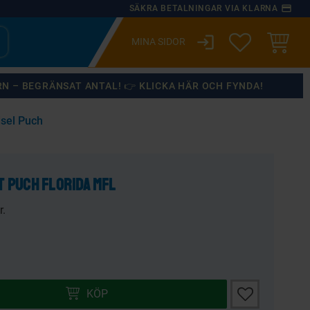
payment
SÄKRA BETALNINGAR VIA KLARNA
login
ÖNSKELISTA
KUNDVA
RN – BEGRÄNSAT ANTAL! 👉 KLICKA HÄR OCH FYNDA!
dsel Puch
×
t Puch Florida mfl
r.
Lägg till i önsk
KÖP