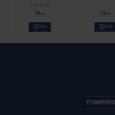
a-119b
95
25
KR
KR
KÖP
KÖP
Ettansmoped