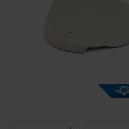
Solglasögon 5
Montage/Arbetshandske
Hanvo PE304 1 par
solnr50
ETH01m
125
20
KR
KR
KÖP
KÖP