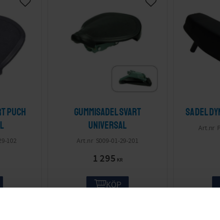
rt Puch
Gummisadel Svart
Sadel dy
l
Universal
29-102
S009-01-29-201
1 295
KR
KÖP