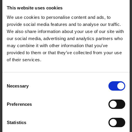
This website uses cookies
We use cookies to personalise content and ads, to
Kedjespännare Puch
Gaffelbäljar Puch
provide social media features and to analyse our traffic.
Florida/Alabama
Monza mfl 1 par
We also share information about your use of our site with
01-54-702
PUG011-08-25-101
our social media, advertising and analytics partners who
may combine it with other information that you’ve
59
249
KR
KR
provided to them or that they’ve collected from your use
of their services.
KÖP
KÖP
C
Necessary
o
n
s
Preferences
e
n
t
Statistics
S