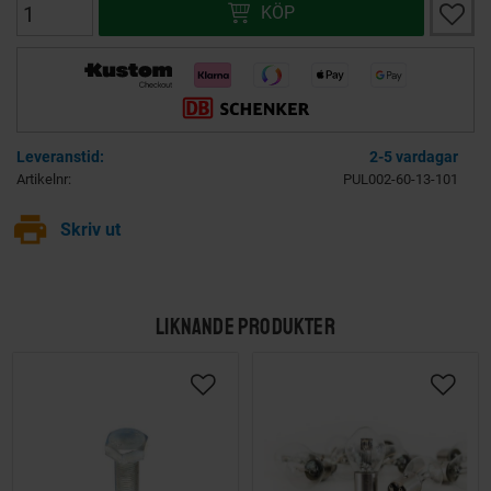
Lägg ti
KÖP
2-5 vardagar
Artikelnr
PUL002-60-13-101
print
Skriv ut
LIKNANDE PRODUKTER