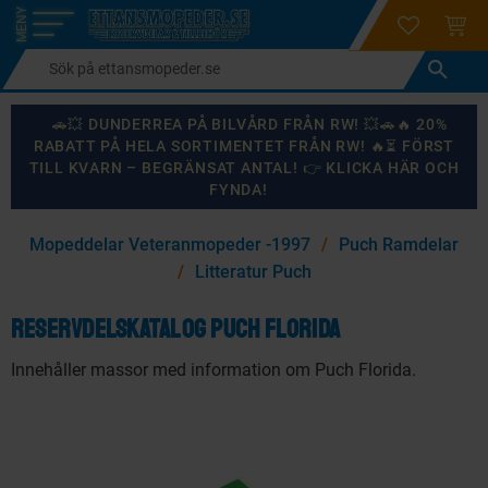
login
ÖNSKELI
KUND
Meny
🚗💥 DUNDERREA PÅ BILVÅRD FRÅN RW! 💥🚗🔥 20%
RABATT PÅ HELA SORTIMENTET FRÅN RW! 🔥⏳ FÖRST
TILL KVARN – BEGRÄNSAT ANTAL! 👉 KLICKA HÄR OCH
FYNDA!
×
Mopeddelar Veteranmopeder -1997
Puch Ramdelar
KANSKE NÅGON AV DESSA PRODUKTER KAN INTRESSERA
Litteratur Puch
DIG?
Reservdelskatalog Puch Florida
Innehåller massor med information om Puch Florida.
87
%