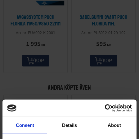
Avgassystem Puch
Sadelgummi svart Puch
Florida MV50/VS50 22mm
Florida mfl
PUA002-K-2001
PUS012-01-29-102
1 995
595
KR
KR
KÖP
KÖP
ANDRA KÖPTE ÄVEN
Consent
Details
About