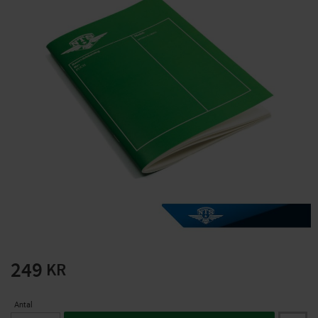
Solglasögon 5 pack
Montage/Arbetshandsk
e Hanvo PE304 1 par
solnr50-2
ETH01m
125
20
KR
KR
KÖP
KÖP
249
KR
Antal