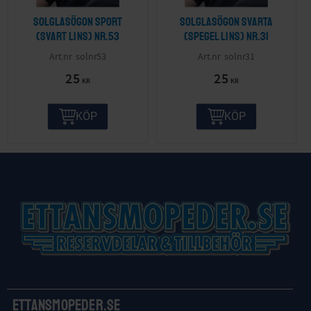
Solglasögon sport
Solglasögon svarta
(svart lins) nr.53
(spegel lins) nr.31
solnr53
solnr31
25
25
KR
KR
KÖP
KÖP
Ettansmopeder.se