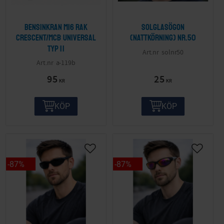
Bensinkran M16 Rak
Solglasögon
Crescent/MCB Universal
(nattkörning) nr.50
Typ II
solnr50
a-119b
95
25
KR
KR
KÖP
KÖP
87
%
87
%