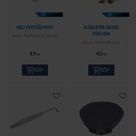
Bult fotstöd Puch
Glödlampa BA20D
6V15/15W
PUST018-01-58-502
LG023-56-1111
49
40
KR
KR
KÖP
KÖP