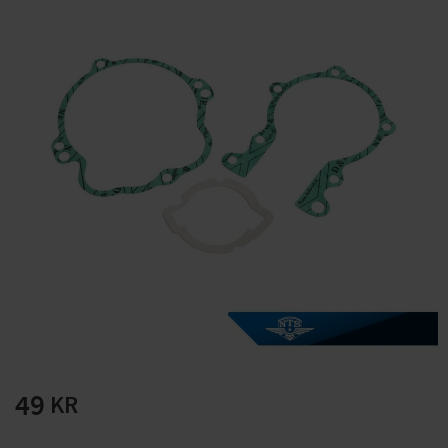
Solglasögon 5 pack
Montage/Arbetshandsk
e Hanvo PE304 1 par
solnr50-2
ETH01m
125
20
KR
KR
KÖP
KÖP
49
KR