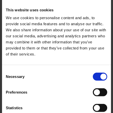
This website uses cookies
We use cookies to personalise content and ads, to
provide social media features and to analyse our traffic.
Avdragare Piaggio
Kondensator Piaggio
We also share information about your use of our site with
Ciao/Baghee
Ciao
our social media, advertising and analytics partners who
CIAA001-01-87-401
CIT001-01-88-401
may combine it with other information that you’ve
159
59
provided to them or that they’ve collected from your use
KR
KR
of their services.
KÖP
KÖP
C
Necessary
o
n
s
Preferences
e
n
t
Statistics