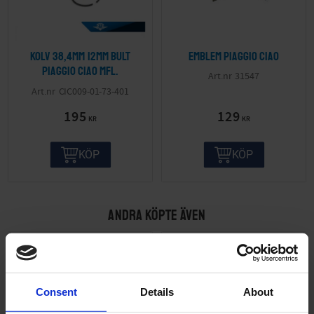
Kolv 38,4mm 12mm bult
Emblem Piaggio Ciao
Piaggio Ciao mfl.
31547
CIC009-01-73-401
195
129
KR
KR
KÖP
KÖP
ANDRA KÖPTE ÄVEN
Consent
Details
About