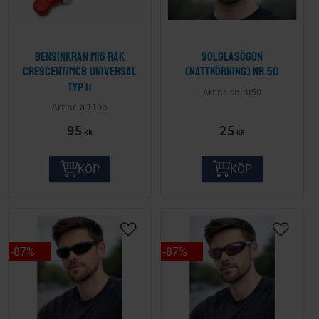
Bensinkran M16 Rak
Solglasögon
Crescent/MCB Universal
(nattkörning) nr.50
Typ II
solnr50
a-119b
95
25
KR
KR
KÖP
KÖP
87
%
87
%