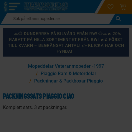
login
ÖNSKELI
KUND
Meny
🚗💥 DUNDERREA PÅ BILVÅRD FRÅN RW! 💥🚗🔥 20%
RABATT PÅ HELA SORTIMENTET FRÅN RW! 🔥⏳ FÖRST
TILL KVARN – BEGRÄNSAT ANTAL! 👉 KLICKA HÄR OCH
FYNDA!
×
Mopeddelar Veteranmopeder -1997
KANSKE NÅGON AV DESSA PRODUKTER KAN INTRESSERA
Piaggio Ram & Motordelar
DIG?
Packningar & Packboxar Piaggio
Packningssats Piaggio Ciao
87
%
Komplett sats. 3 st packningar.