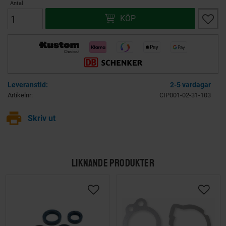
Antal
Lägg ti
KÖP
2-5 vardagar
Artikelnr
CIP001-02-31-103
print
Skriv ut
LIKNANDE PRODUKTER