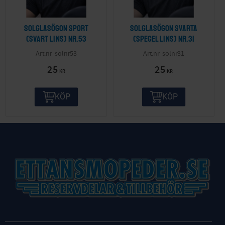
Solglasögon sport
Solglasögon svarta
(svart lins) nr.53
(spegel lins) nr.31
solnr53
solnr31
25
25
KR
KR
KÖP
KÖP