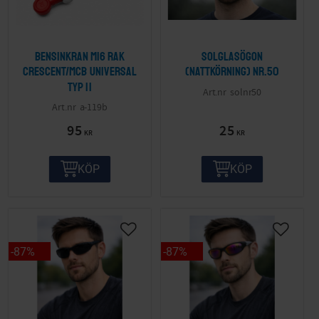
Bensinkran M16 Rak
Solglasögon
Crescent/MCB Universal
(nattkörning) nr.50
Typ II
solnr50
a-119b
95
25
KR
KR
KÖP
KÖP
87
%
87
%