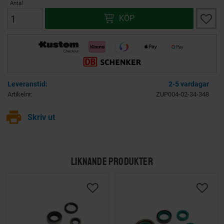
Antal
Lägg ti
KÖP
2-5 vardagar
Artikelnr
ZUP004-02-34-348
print
Skriv ut
LIKNANDE PRODUKTER