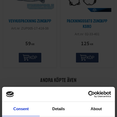
Vevhuspackning Zundapp
Packningssats Zundapp
KS80
ZUP005-17-416-38
02-33-401
59
125
KR
KR
KÖP
KÖP
ANDRA KÖPTE ÄVEN
Consent
Details
About