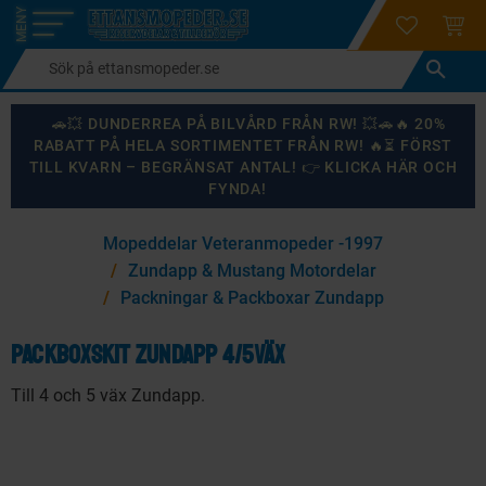
login
ÖNSKELI
KUND
Meny
🚗💥 DUNDERREA PÅ BILVÅRD FRÅN RW! 💥🚗🔥 20%
RABATT PÅ HELA SORTIMENTET FRÅN RW! 🔥⏳ FÖRST
TILL KVARN – BEGRÄNSAT ANTAL! 👉 KLICKA HÄR OCH
FYNDA!
×
Mopeddelar Veteranmopeder -1997
KANSKE NÅGON AV DESSA PRODUKTER KAN INTRESSERA
Zundapp & Mustang Motordelar
DIG?
Packningar & Packboxar Zundapp
Packboxskit Zundapp 4/5väx
87
%
Till 4 och 5 väx Zundapp.