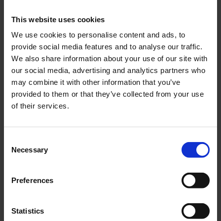
This website uses cookies
We use cookies to personalise content and ads, to
provide social media features and to analyse our traffic.
Packningssats Zundapp
Lagersats Zundapp 4-
We also share information about your use of our site with
247
5väx SKF
our social media, advertising and analytics partners who
03-34-201
ZUL004-IM
may combine it with other information that you’ve
249
359
provided to them or that they’ve collected from your use
KR
KR
of their services.
KÖP
KÖP
C
Necessary
o
n
s
Preferences
e
n
t
Statistics