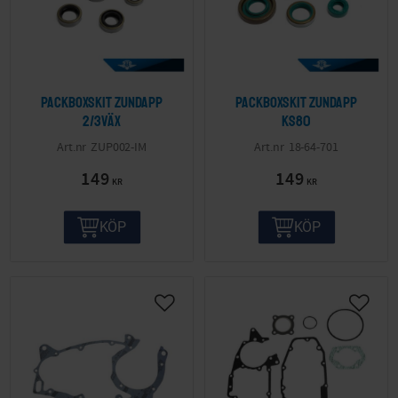
Packboxskit Zundapp
Packboxskit Zundapp
2/3väx
KS80
ZUP002-IM
18-64-701
149
149
KR
KR
KÖP
KÖP