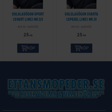
Solglasögon sport
Solglasögon svarta
(svart lins) nr.53
(spegel lins) nr.31
solnr53
solnr31
25
25
KR
KR
KÖP
KÖP