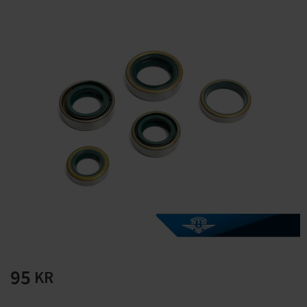
Solglasögon 5 pack
Montage/Arbetshandsk
e Hanvo PE304 1 par
solnr50-2
ETH01m
125
20
KR
KR
KÖP
KÖP
95
KR