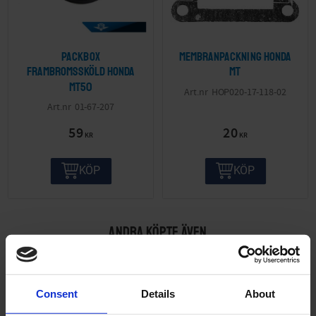
Packbox
Membranpackning Honda
frambromssköld Honda
MT
MT50
HOP020-17-118-02
01-67-207
59
20
KR
KR
KÖP
KÖP
ANDRA KÖPTE ÄVEN
Consent
Details
About