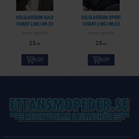
Solglasögon guld
Solglasögon sport
(svart lins) nr.33
(svart lins) nr.53
solnr33
solnr53
25
25
KR
KR
KÖP
KÖP