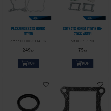
Packningssats Honda
Sotsats Honda MT/MB 65-
MT/MB
70cc 45mm
HOP006-03-14-102
02-33-201
249
75
KR
KR
KÖP
KÖP