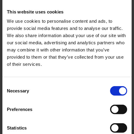
This website uses cookies
We use cookies to personalise content and ads, to
provide social media features and to analyse our traffic.
We also share information about your use of our site with
Lagersats Honda MT/MB
Skruvsats Honda MT/MB
SKF
our social media, advertising and analytics partners who
HOM012-25-16-105
may combine it with other information that you’ve
11-135
provided to them or that they’ve collected from your use
495
159
KR
KR
of their services.
KÖP
KÖP
C
Necessary
o
n
s
Preferences
e
n
t
Statistics