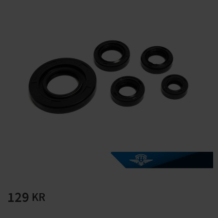
Solglasögon 5 pack
Montage/Arbetshandsk
e Hanvo PE304 1 par
solnr50-2
ETH01m
125
20
KR
KR
KÖP
KÖP
129
KR