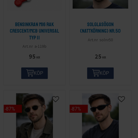
Bensinkran M16 Rak
Solglasögon
Crescent/MCB Universal
(nattkörning) nr.50
Typ II
solnr50
a-119b
95
25
KR
KR
KÖP
KÖP
87
%
87
%