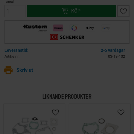
Antal
Lägg ti
KÖP
2-5 vardagar
Artikelnr
03-13-102
print
Skriv ut
LIKNANDE PRODUKTER