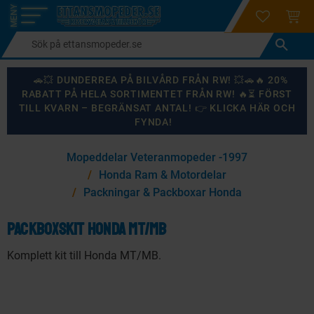
login
ÖNSKELI
KUND
Meny
🚗💥 DUNDERREA PÅ BILVÅRD FRÅN RW! 💥🚗🔥 20%
RABATT PÅ HELA SORTIMENTET FRÅN RW! 🔥⏳ FÖRST
TILL KVARN – BEGRÄNSAT ANTAL! 👉 KLICKA HÄR OCH
FYNDA!
×
Mopeddelar Veteranmopeder -1997
KANSKE NÅGON AV DESSA PRODUKTER KAN INTRESSERA
Honda Ram & Motordelar
DIG?
Packningar & Packboxar Honda
Packboxskit Honda MT/MB
87
%
Komplett kit till Honda MT/MB.