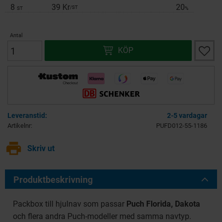
8
39 Kr
20
/
ST
ST
%
Antal
Lägg ti
KÖP
2-5 vardagar
Artikelnr
PUFD012-55-1186
print
Skriv ut
Produktbeskrivning
Packbox till hjulnav som passar
Puch Florida, Dakota
och flera andra Puch-modeller med samma navtyp.