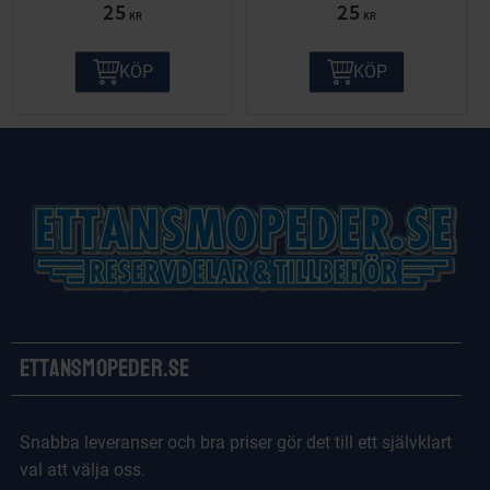
25
25
KR
KR
KÖP
KÖP
Ettansmopeder.se
Snabba leveranser och bra priser gör det till ett självklart
val att välja oss.