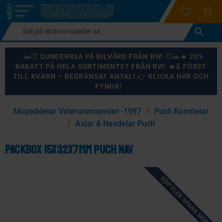
login
ÖNSKELI
KUND
Meny
🚗💥 DUNDERREA PÅ BILVÅRD FRÅN RW! 💥🚗🔥 20%
RABATT PÅ HELA SORTIMENTET FRÅN RW! 🔥⏳ FÖRST
TILL KVARN – BEGRÄNSAT ANTAL! 👉 KLICKA HÄR OCH
FYNDA!
×
Mopeddelar Veteranmopeder -1997
Puch Ramdelar
KANSKE NÅGON AV DESSA PRODUKTER KAN INTRESSERA
Axlar & Navdelar Puch
DIG?
Packbox 15x32x7mm Puch nav
87
%
KÖP FLER SPARA MER