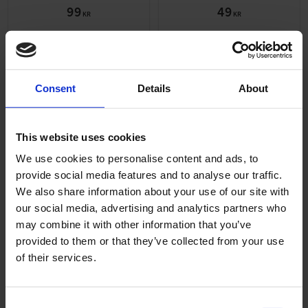
99
49
KR
KR
KÖP
KÖP
Consent
Details
About
ANDRA KÖPTE ÄVEN
This website uses cookies
We use cookies to personalise content and ads, to
provide social media features and to analyse our traffic.
We also share information about your use of our site with
our social media, advertising and analytics partners who
may combine it with other information that you’ve
provided to them or that they’ve collected from your use
of their services.
Låsring 15x1mm SGA
Packbox 20x35x7mm
Gummiklädd
PUFD013-55-1833
C