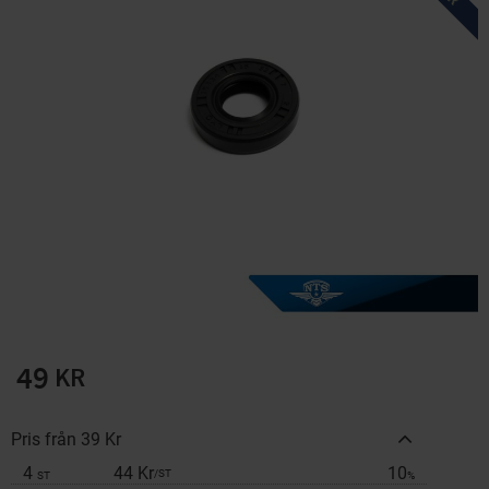
Solglasögon 5 pack
Montage/Arbetshandsk
e Hanvo PE304 1 par
solnr50-2
ETH01m
125
20
KR
KR
KÖP
KÖP
49
KR
Pris från 39 Kr
4
44 Kr
10
/
ST
ST
%