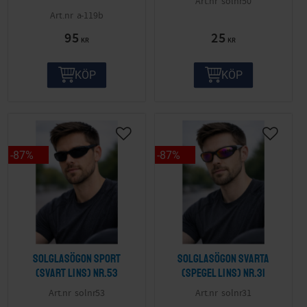
solnr50
a-119b
95
25
KR
KR
KÖP
KÖP
87
%
87
%
Solglasögon sport
Solglasögon svarta
(svart lins) nr.53
(spegel lins) nr.31
solnr53
solnr31