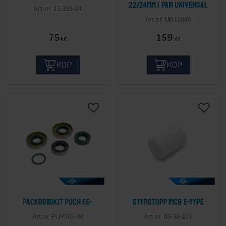
22/24mm 1 par Universal
12-315-24
UN11980
75
159
KR
KR
KÖP
KÖP
Packboxskit Puch 69-
Styrstopp MCB E-type
PUP003-IM
06-38-201