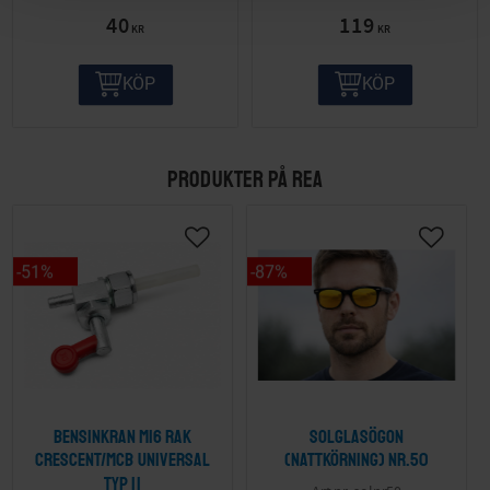
40
119
KR
KR
KÖP
KÖP
PRODUKTER PÅ REA
51
%
87
%
Bensinkran M16 Rak
Solglasögon
Crescent/MCB Universal
(nattkörning) nr.50
Typ II