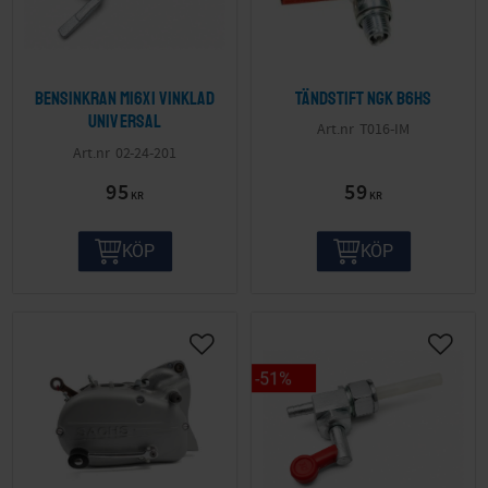
Bensinkran M16x1 vinklad
Tändstift NGK B6HS
Universal
T016-IM
02-24-201
95
59
KR
KR
KÖP
KÖP
51
%