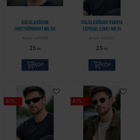
Solglasögon
Solglasögon svarta
(nattkörning) nr.50
(spegel lins) nr.31
solnr50
solnr31
25
25
KR
KR
KÖP
KÖP
87
%
87
%