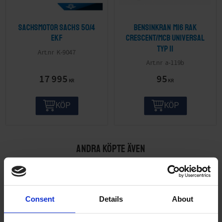
Sachsmotor Sachs 50/4
Bensinkran M16 Rak
EKF
Crescent/MCB Universal
Typ II
K-9047
a-119b
17 995
95
KR
KR
KÖP
KÖP
ANDRA KÖPTE ÄVEN
Consent
Details
About