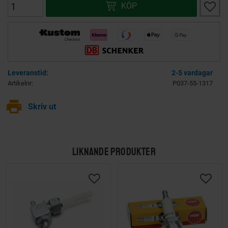
Lägg ti
KÖP
2-5 vardagar
Artikelnr
P037-55-1317
print
Skriv ut
LIKNANDE PRODUKTER