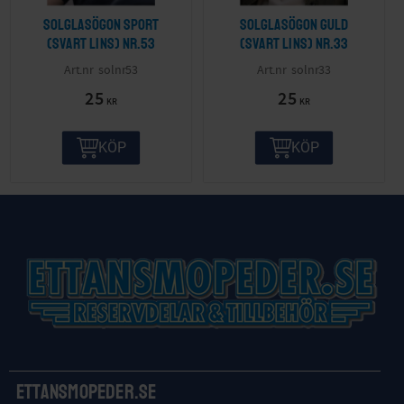
Solglasögon sport
Solglasögon guld
(svart lins) nr.53
(svart lins) nr.33
solnr53
solnr33
25
25
KR
KR
KÖP
KÖP
Ettansmopeder.se