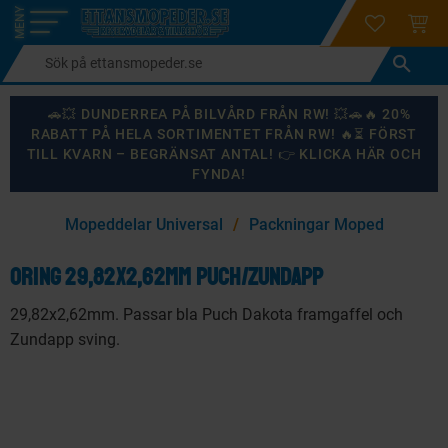
login
ÖNSKELI
KUND
Meny
🚗💥 DUNDERREA PÅ BILVÅRD FRÅN RW! 💥🚗🔥 20%
RABATT PÅ HELA SORTIMENTET FRÅN RW! 🔥⏳ FÖRST
TILL KVARN – BEGRÄNSAT ANTAL! 👉 KLICKA HÄR OCH
FYNDA!
×
Mopeddelar Universal
Packningar Moped
KANSKE NÅGON AV DESSA PRODUKTER KAN INTRESSERA
DIG?
Oring 29,82x2,62mm Puch/Zundapp
29,82x2,62mm. Passar bla Puch Dakota framgaffel och
Zundapp sving.
87
%