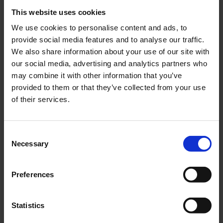
This website uses cookies
We use cookies to personalise content and ads, to
provide social media features and to analyse our traffic.
Bricksats svingaxel
Svingbussning Zundapp
We also share information about your use of our site with
Zundapp KS50 61-76
-76
our social media, advertising and analytics partners who
01-14-703
ZUGS012-01-56-304
may combine it with other information that you’ve
79
159
provided to them or that they’ve collected from your use
KR
KR
of their services.
KÖP
KÖP
C
Necessary
o
n
s
Preferences
e
n
t
Statistics
S