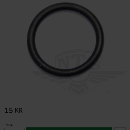
Solglasögon 5 pack
Montage/Arbetshandsk
e Hanvo PE304 1 par
solnr50-2
ETH01m
125
20
KR
KR
KÖP
KÖP
15
KR
Antal