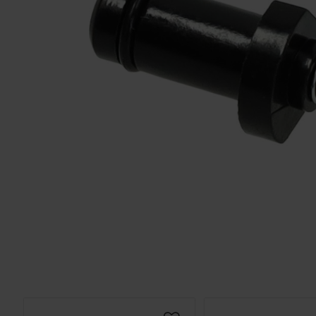
Solglasögon 5
Montage/Arbetshandske
Hanvo PE304 1 par
solnr50
ETH01m
125
20
KR
KR
KÖP
KÖP