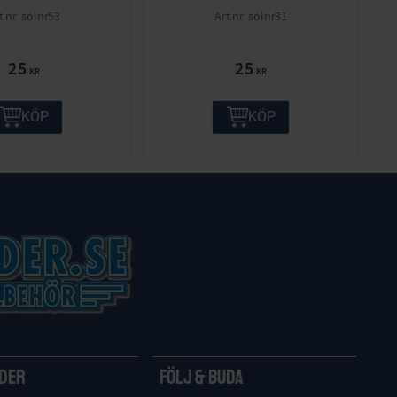
solnr53
solnr31
25
25
KR
KR
KÖP
KÖP
ider
Följ & Buda