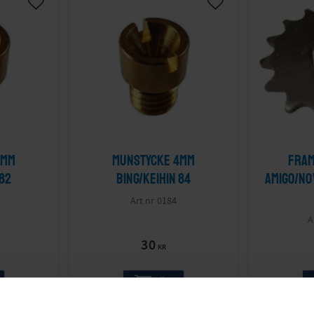
4mm
Munstycke 4mm
Fram
 82
Bing/Keihin 84
Amigo/No
0184
30
KR
KÖP