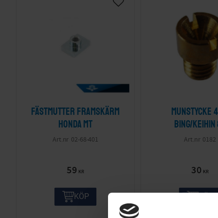
Fästmutter framskärm
Munstycke 
Honda MT
Bing/Keihin
02-68-401
0182
59
30
KR
KR
KÖP
KÖP