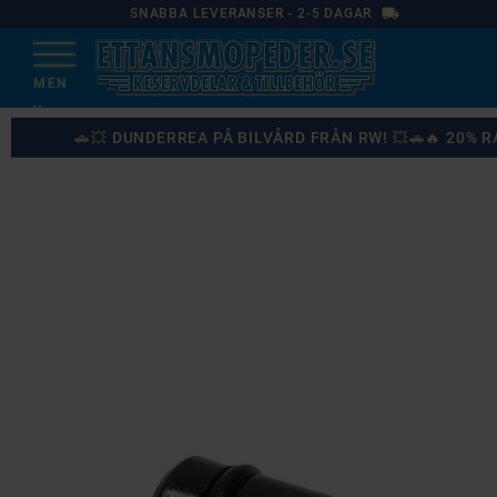
local_shipping
SNABBA LEVERANSER - 2-5 DAGAR
🚗💥 DUNDERREA PÅ BILVÅRD FRÅN RW! 💥🚗🔥 20%
87
%