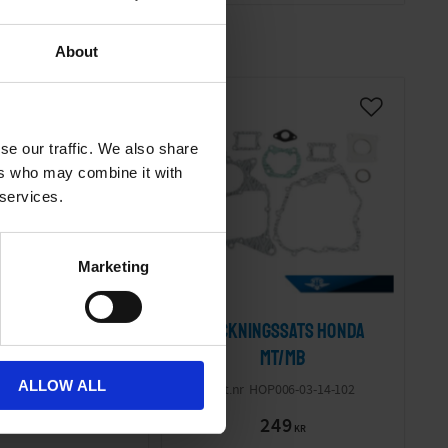
About
se our traffic. We also share
ers who may combine it with
 services.
Marketing
a framdrev inkl
Packningssats Honda
Honda MT/Lifan
MT/MB
ALLOW ALL
11519
HOP006-03-14-102
79
249
KR
KR