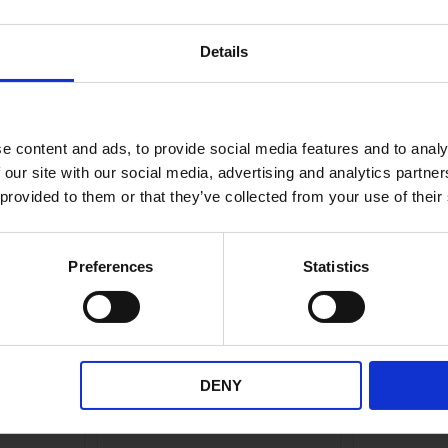
ANDRA KÖPTE ÄVEN
Details
e content and ads, to provide social media features and to analy
 our site with our social media, advertising and analytics partn
 provided to them or that they’ve collected from your use of their
Preferences
Statistics
622) CST
Handtagsarm höger
Låsbrick
 XL
Honda/Kymco/SYM
bultar 
DENY
24
1182
99
KR