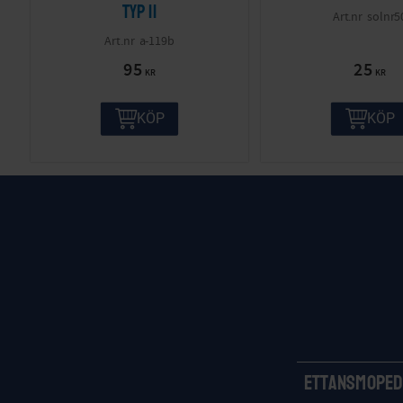
Typ II
solnr5
a-119b
95
25
KR
KR
KÖP
KÖP
Ettansmoped