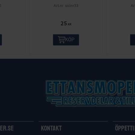
0
solnr33
25
KR
KÖP
er.se
Kontakt
Öppett