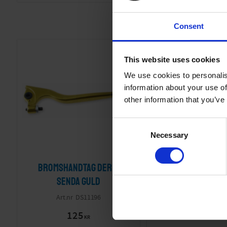
Consent
This website uses cookies
We use cookies to personalis
information about your use of
other information that you’ve
C
Necessary
o
n
s
Bromshandtag Derbi
Slang 28" (18/25-
e
Senda Guld
Racerventil
n
t
DS11196
18-328-
S
125
75
KR
KR
e