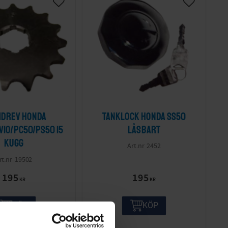
drev Honda
Tanklock Honda SS50
vio/PC50/PS50 15
låsbart
kugg
2452
19502
195
195
KR
KR
KÖP
KÖP