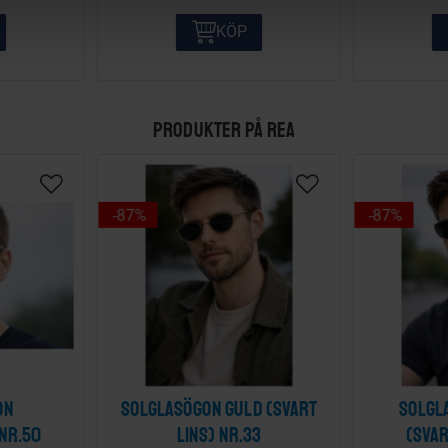
KÖP
PRODUKTER PÅ REA
87
%
87
%
on
Solglasögon guld (svart
Solgl
 nr.50
lins) nr.33
(svar