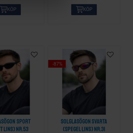
KÖP
KÖP
87
%
asögon sport
Solglasögon svarta
t lins) nr.53
(spegel lins) nr.31