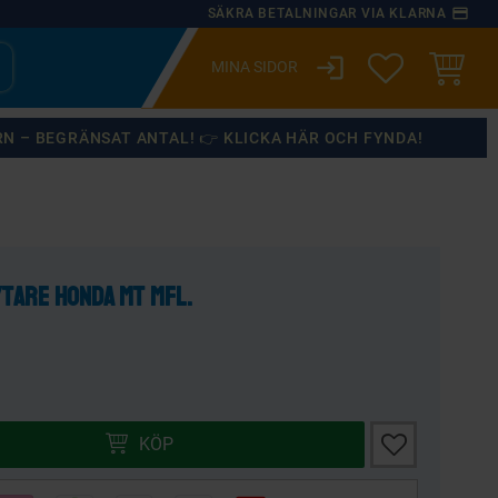
payment
SÄKRA BETALNINGAR VIA KLARNA
login
ÖNSKELISTA
KUNDVA
RN – BEGRÄNSAT ANTAL! 👉 KLICKA HÄR OCH FYNDA!
×
tare Honda MT mfl.
Lägg till i önsk
KÖP