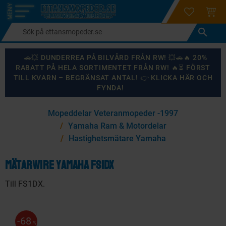
login
ÖNSKELI
KUND
Meny
🚗💥 DUNDERREA PÅ BILVÅRD FRÅN RW! 💥🚗🔥 20%
RABATT PÅ HELA SORTIMENTET FRÅN RW! 🔥⏳ FÖRST
TILL KVARN – BEGRÄNSAT ANTAL! 👉 KLICKA HÄR OCH
FYNDA!
×
Mopeddelar Veteranmopeder -1997
KANSKE NÅGON AV DESSA PRODUKTER KAN INTRESSERA
Yamaha Ram & Motordelar
DIG?
Hastighetsmätare Yamaha
Mätarwire Yamaha FS1DX
87
%
Till FS1DX.
68
%