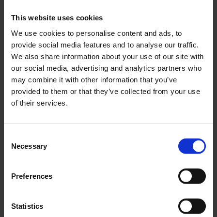
This website uses cookies
We use cookies to personalise content and ads, to
provide social media features and to analyse our traffic.
Förgasargummi Yamaha
Fjäder förgasargummi
We also share information about your use of our site with
FS1
Yamaha FS1
our social media, advertising and analytics partners who
may combine it with other information that you’ve
YHF020-01-25-602
YHF021-01-25-601
provided to them or that they’ve collected from your use
49
29
KR
KR
of their services.
KÖP
KÖP
C
Necessary
o
n
s
Preferences
e
n
t
Statistics