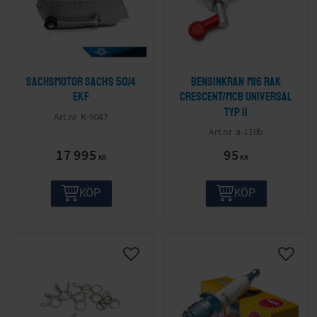
Sachsmotor Sachs 50/4
Bensinkran M16 Rak
EKF
Crescent/MCB Universal
Typ II
K-9047
a-119b
17 995
95
KR
KR
KÖP
KÖP