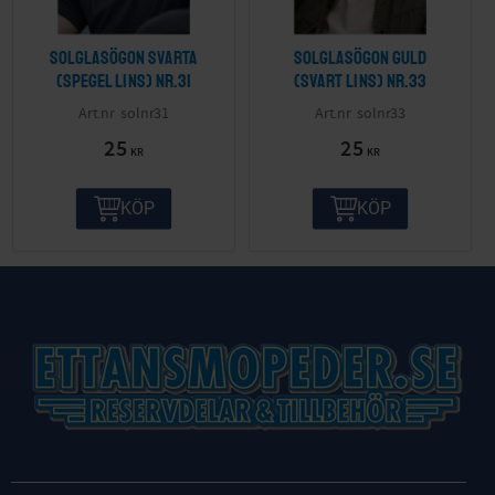
Solglasögon svarta
Solglasögon guld
(spegel lins) nr.31
(svart lins) nr.33
solnr31
solnr33
25
25
KR
KR
KÖP
KÖP