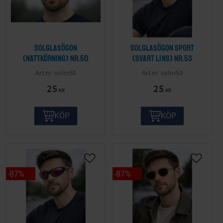
Solglasögon
Solglasögon sport
(nattkörning) nr.50
(svart lins) nr.53
solnr50
solnr53
25
25
KR
KR
KÖP
KÖP
87
%
87
%