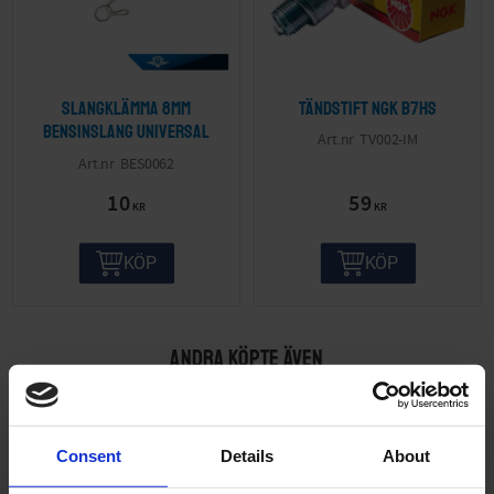
Slangklämma 8mm
Tändstift NGK B7HS
bensinslang Universal
TV002-IM
BES0062
10
59
KR
KR
KÖP
KÖP
ANDRA KÖPTE ÄVEN
Consent
Details
About