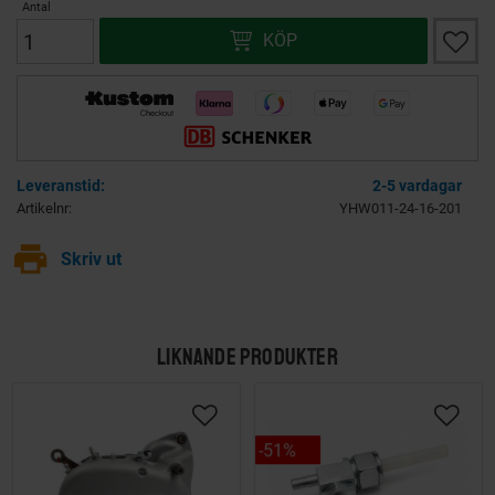
Antal
Lägg ti
KÖP
2-5 vardagar
Artikelnr
YHW011-24-16-201
print
Skriv ut
LIKNANDE PRODUKTER
51
%