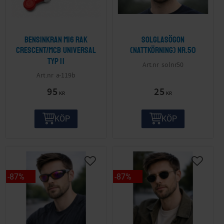
Bensinkran M16 Rak
Solglasögon
Crescent/MCB Universal
(nattkörning) nr.50
Typ II
solnr50
a-119b
95
25
KR
KR
KÖP
KÖP
87
%
87
%