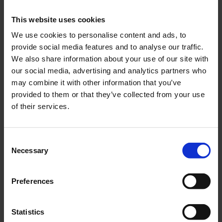
This website uses cookies
We use cookies to personalise content and ads, to
provide social media features and to analyse our traffic.
Packningsats Casal
Lameller Zundapp &
We also share information about your use of our site with
Casal
CAP001-03-78-101
our social media, advertising and analytics partners who
01-12-203
may combine it with other information that you’ve
249
249
provided to them or that they’ve collected from your use
KR
KR
of their services.
KÖP
KÖP
C
Necessary
o
n
s
Preferences
e
n
t
Statistics