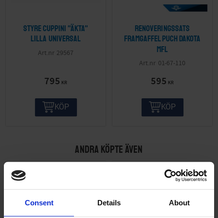
Styre Cuppini "äkta"
Renoveringssats
lilla Universal
framgaffel Puch Dakota
mfl
29567
01-67-110
795
595
KR
KR
KÖP
KÖP
ANDRA KÖPTE ÄVEN
Consent
Details
About