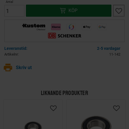
Antal
Lägg ti
KÖP
2-5 vardagar
Artikelnr
11-142
print
Skriv ut
LIKNANDE PRODUKTER