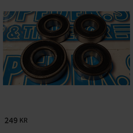
Solglasögon 5 pack
Montage/Arbetshandsk
e Hanvo PE304 1 par
solnr50-2
ETH01m
125
20
KR
KR
KÖP
KÖP
249
KR