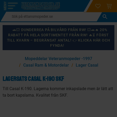
login
ÖNSKELI
KUND
Meny
🚗💥 DUNDERREA PÅ BILVÅRD FRÅN RW! 💥🚗🔥 20%
RABATT PÅ HELA SORTIMENTET FRÅN RW! 🔥⏳ FÖRST
TILL KVARN – BEGRÄNSAT ANTAL! 👉 KLICKA HÄR OCH
FYNDA!
×
Mopeddelar Veteranmopeder -1997
KANSKE NÅGON AV DESSA PRODUKTER KAN INTRESSERA
Casal Ram & Motordelar
Lager Casal
DIG?
Lagersats Casal K-190 SKF
Till Casal K-190. Lagerna kommer inkapslade men är lätt att
87
%
ta bort kapslarna. Kvalitet från SKF.