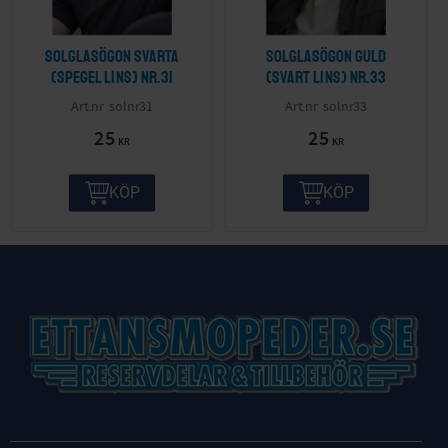
Solglasögon svarta
Solglasögon guld
(spegel lins) nr.31
(svart lins) nr.33
solnr31
solnr33
25
25
KR
KR
KÖP
KÖP