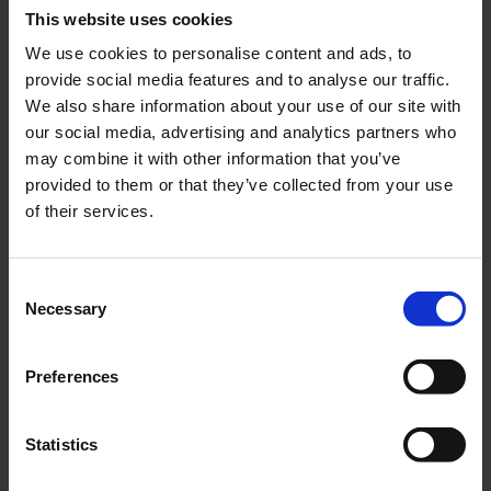
This website uses cookies
We use cookies to personalise content and ads, to
Packningssats Honda
Packboxskit Honda MT/MB
provide social media features and to analyse our traffic.
MT/MB
03-13-102
We also share information about your use of our site with
HOP006-03-14-102
our social media, advertising and analytics partners who
249
129
may combine it with other information that you’ve
KR
KR
provided to them or that they’ve collected from your use
of their services.
KÖP
KÖP
C
Necessary
o
n
s
Preferences
e
n
t
Statistics
S