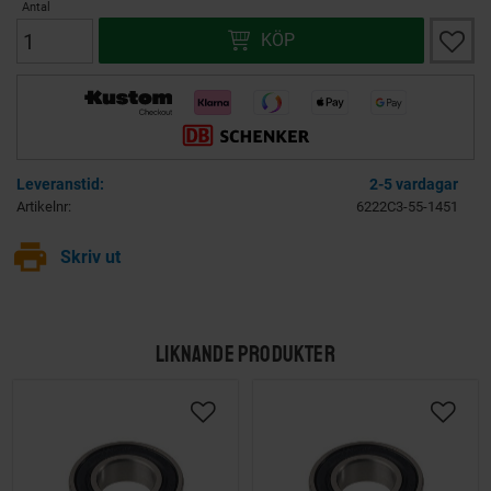
Antal
Lägg ti
KÖP
2-5 vardagar
Artikelnr
6222C3-55-1451
print
Skriv ut
LIKNANDE PRODUKTER