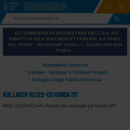
login
ÖNSKELI
KUND
Meny
🚗💥 DUNDERREA PÅ BILVÅRD FRÅN RW! 💥🚗🔥 20%
RABATT PÅ HELA SORTIMENTET FRÅN RW! 🔥⏳ FÖRST
TILL KVARN – BEGRÄNSAT ANTAL! 👉 KLICKA HÄR OCH
FYNDA!
×
Mopeddelar Universal
KANSKE NÅGON AV DESSA PRODUKTER KAN INTRESSERA
Kullager - Hjullager & Stålkulor Moped
DIG?
Kullager övriga fabrikat Universal
Kullager 62/22-C3 Honda MT
87
%
Mått: 22x50x12mm. Passar bla ramlager på Honda MT.