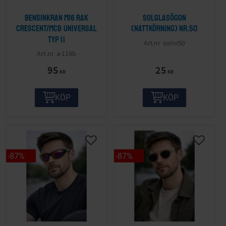
Bensinkran M16 Rak
Solglasögon
Crescent/MCB Universal
(nattkörning) nr.50
Typ II
solnr50
a-119b
95
25
KR
KR
KÖP
KÖP
87
%
87
%