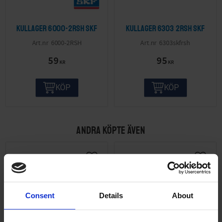
Kullager 6000-2RSH SKF
Kullager 6303 2RSH SKF
6000-2RSH
6303skfrsh
59
95
KR
KR
KÖP
KÖP
ANDRA KÖPTE ÄVEN
Consent
Details
About