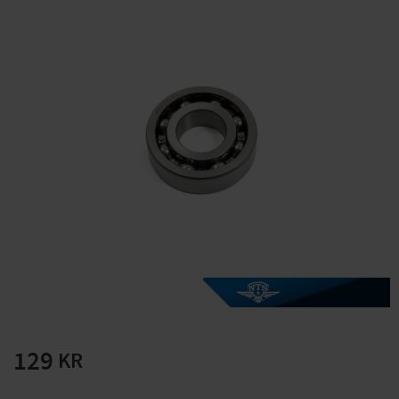
Solglasögon 5 pack
Montage/Arbetshandsk
e Hanvo PE304 1 par
solnr50-2
ETH01m
125
20
KR
KR
KÖP
KÖP
129
KR