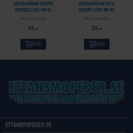
Solglasögon svarta
Solglasögon guld
(spegel lins) nr.31
(svart lins) nr.33
solnr31
solnr33
25
25
KR
KR
KÖP
KÖP
Ettansmopeder.se