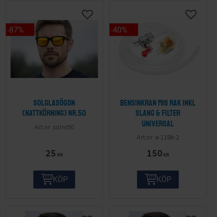
87
%
40
%
Solglasögon
Bensinkran M16 Rak inkl
(nattkörning) nr.50
slang & filter
Universal
solnr50
a-119b-2
25
150
KR
KR
KÖP
KÖP