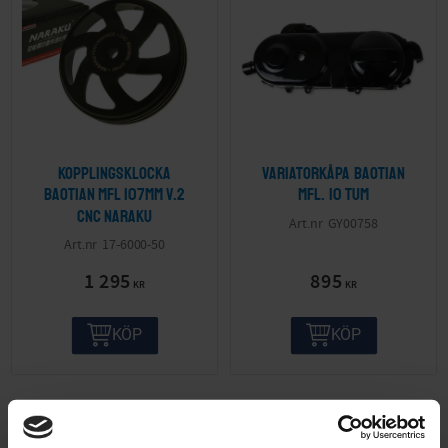
Kopplingsklocka
Variatorkåpa Baotian
Baotian mfl 107mm V.2
mfl. 10 tum
CNC Naraku
GY00758
17-6000-50
1 295
895
KR
KR
KÖP
KÖP
ANDRA KÖPTE ÄVEN