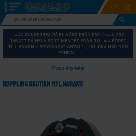
login
ÖNSKELI
KUND
Meny
🚗💥 DUNDERREA PÅ BILVÅRD FRÅN RW! 💥🚗🔥 20%
RABATT PÅ HELA SORTIMENTET FRÅN RW! 🔥⏳ FÖRST
TILL KVARN – BEGRÄNSAT ANTAL! 👉 KLICKA HÄR OCH
FYNDA!
×
Produktnyheter
KANSKE NÅGON AV DESSA PRODUKTER KAN INTRESSERA
DIG?
Koppling Baotian mfl Naraku
87
%