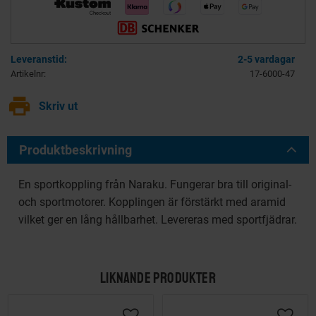
2-5 vardagar
Artikelnr
17-6000-47
print
Skriv ut
Produktbeskrivning
En sportkoppling från Naraku. Fungerar bra till original-
och sportmotorer. Kopplingen är förstärkt med aramid
vilket ger en lång hållbarhet. Levereras med sportfjädrar.
LIKNANDE PRODUKTER