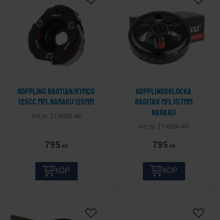
Koppling Baotian/Kymco
Kopplingsklocka
125cc mfl Naraku 125mm
Baoitan mfl 107mm
Naraku
17-6000-48
17-6000-49
795
795
KR
KR
KÖP
KÖP