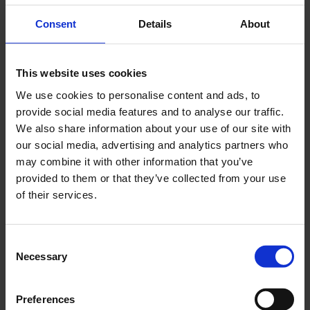
Consent
Details
About
This website uses cookies
We use cookies to personalise content and ads, to
provide social media features and to analyse our traffic.
We also share information about your use of our site with
our social media, advertising and analytics partners who
Bensinkran M16x1 vinklad
Tändstift NGK B7HS
may combine it with other information that you’ve
Universal
TV002-IM
provided to them or that they’ve collected from your use
02-24-201
of their services.
95
59
KR
KR
C
KÖP
KÖP
Necessary
o
n
s
Preferences
e