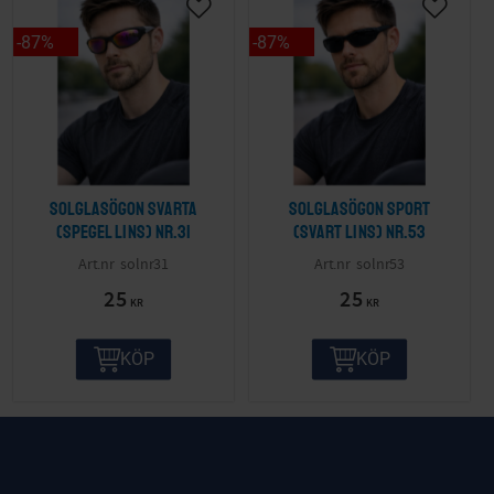
87
%
87
%
Solglasögon svarta
Solglasögon sport
(spegel lins) nr.31
(svart lins) nr.53
solnr31
solnr53
25
25
KR
KR
KÖP
KÖP