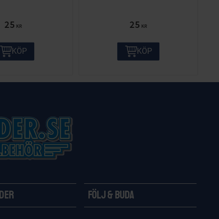
25
25
KR
KR
KÖP
KÖP
ider
Följ & Buda