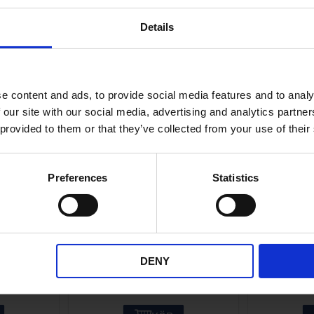
ANDRA KÖPTE ÄVEN
Details
e content and ads, to provide social media features and to analy
 our site with our social media, advertising and analytics partn
 provided to them or that they’ve collected from your use of their
Preferences
Statistics
/M27x1
Nippelpaket 16 delar
Ljusom
eller
Universal
U
7-402
W029
DENY
195
KR