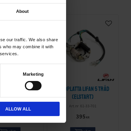
About
se our traffic. We also share
ers who may combine it with
 services.
Marketing
kopplare 3vägs
Tändplatta Lifan 5 tråd
niversal
(elstart)
SR004-IM
61-33-701
ALLOW ALL
249
395
KR
KR