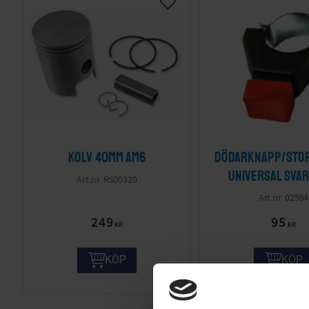
Kolv 40mm AM6
Dödarknapp/Sto
Universal sva
RS00320
02564
249
95
KR
KR
KÖP
KÖP