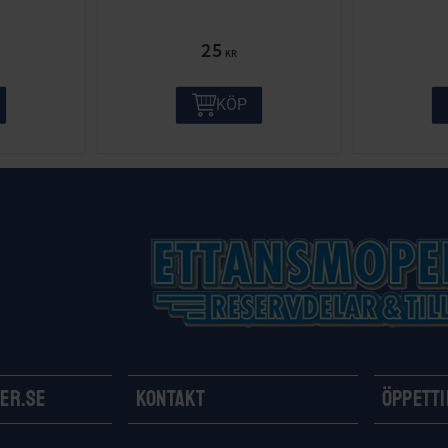
25
KR
KÖP
er.se
Kontakt
Öppett