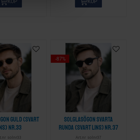
KÖP
KÖP
87
%
gon guld (svart
Solglasögon svarta
ins) nr.33
runda (svart lins) nr.37
solnr33
solnr37