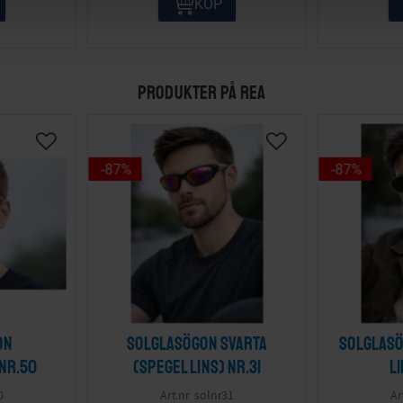
KÖP
PRODUKTER PÅ REA
87
%
87
%
on
Solglasögon svarta
Solglasö
 nr.50
(spegel lins) nr.31
l
0
solnr31