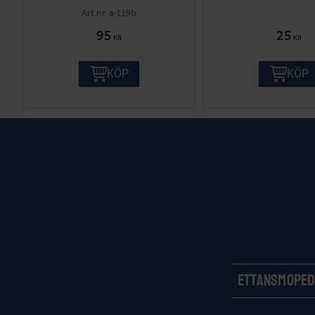
a-119b
95
25
KR
KR
KÖP
KÖP
Ettansmoped