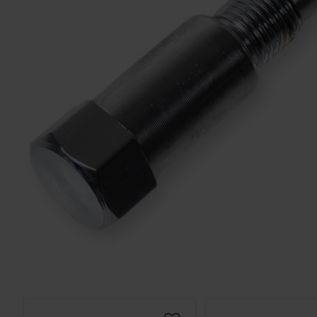
Solglasögon 5
Montage/Arbetshandske
Hanvo PE304 1 par
solnr50
ETH01m
125
20
KR
KR
KÖP
KÖP