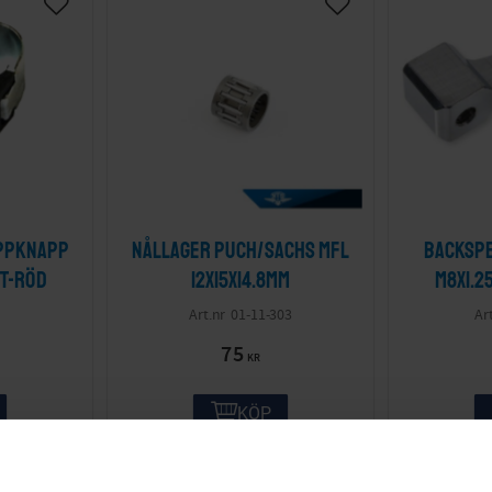
ppknapp
Nållager Puch/Sachs mfl
Backsp
rt-röd
12x15x14.8mm
M8x1.2
01-11-303
75
KR
KÖP