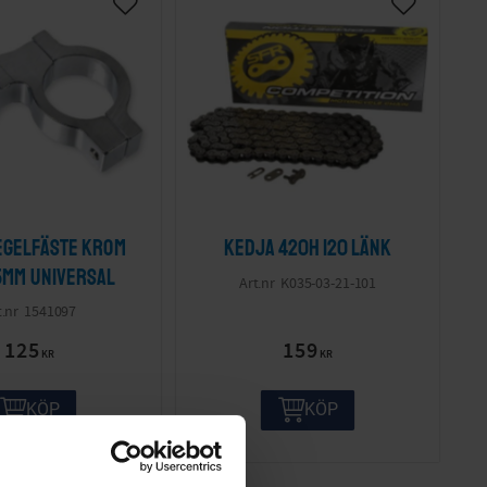
egelfäste krom
Kedja 420H 120 länk
5mm Universal
K035-03-21-101
1541097
125
159
KR
KR
KÖP
KÖP