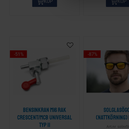
KÖP
KÖP
e
c
t
i
o
n
51
%
87
%
Bensinkran M16 Rak
Solglasög
Crescent/MCB Universal
(nattkörning)
Typ II
solnr5