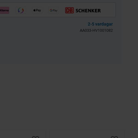
llkol 2.5kg
Bensinfilter rund
transparent 6mm
Universal
2-5 vardagar
3256-203601
BES039-04-54-301
AA033-HV1001082
39
30
KR
KR
KÖP
KÖP