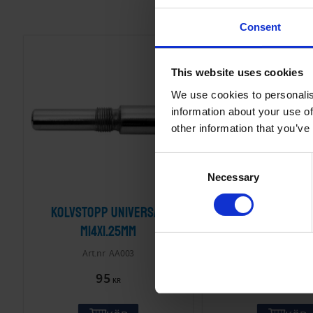
Consent
This website uses cookies
We use cookies to personalis
information about your use of
other information that you’ve
C
Necessary
o
n
Kolvstopp Universal
Avdragare M24
s
e
M14x1.25mm
Japanska mod
n
AA003
AA023-01-3
t
95
159
S
KR
KR
e
l