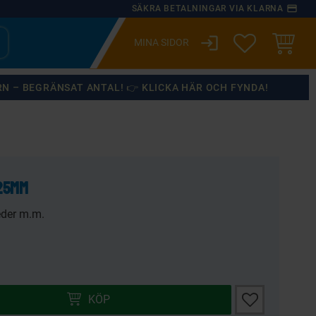
payment
SÄKRA BETALNINGAR VIA KLARNA
login
ÖNSKELISTA
KUNDVA
RN – BEGRÄNSAT ANTAL! 👉 KLICKA HÄR OCH FYNDA!
×
.25mm
eder m.m.
Lägg till i önsk
KÖP