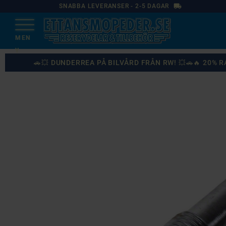
local_shipping
SNABBA LEVERANSER - 2-5 DAGAR
🚗💥 DUNDERREA PÅ BILVÅRD FRÅN RW! 💥🚗🔥 20%
87
%