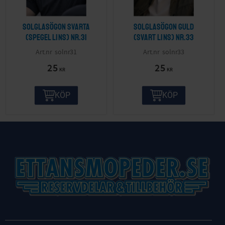
Solglasögon svarta
Solglasögon guld
(spegel lins) nr.31
(svart lins) nr.33
solnr31
solnr33
25
25
KR
KR
KÖP
KÖP