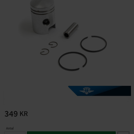
Solglasögon 5 pack
Montage/Arbetshandsk
e Hanvo PE304 1 par
solnr50-2
ETH01m
125
20
KR
KR
KÖP
KÖP
349
KR
Antal