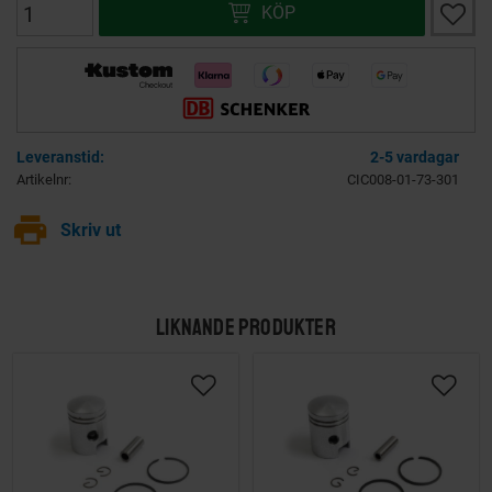
Lägg ti
KÖP
2-5 vardagar
Artikelnr
CIC008-01-73-301
print
Skriv ut
LIKNANDE PRODUKTER