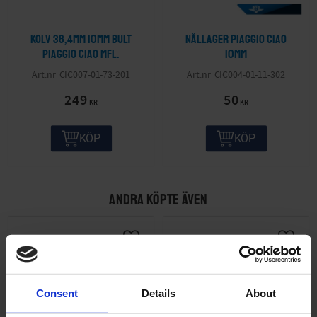
Kolv 38,4mm 10mm bult
Nållager Piaggio Ciao
Piaggio Ciao mfl.
10mm
CIC007-01-73-201
CIC004-01-11-302
249
50
KR
KR
KÖP
KÖP
ANDRA KÖPTE ÄVEN
Consent
Details
About