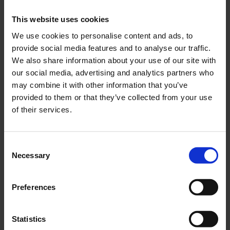
This website uses cookies
We use cookies to personalise content and ads, to
Avgassystem Derbi
Cylinderfotspackning
provide social media features and to analyse our traffic.
Hunter Tecnigas Silent-
Yamaha PW50
Pro
We also share information about your use of our site with
PW00020
our social media, advertising and analytics partners who
33253
may combine it with other information that you’ve
1 295
25
KR
KR
provided to them or that they’ve collected from your use
of their services.
KÖP
KÖP
C
Necessary
o
n
s
Preferences
e
n
t
Statistics