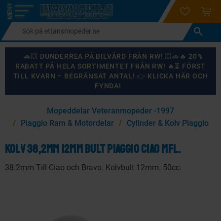
login
ÖNSKELI
KUND
Meny
🚗💥 DUNDERREA PÅ BILVÅRD FRÅN RW! 💥🚗🔥 20%
RABATT PÅ HELA SORTIMENTET FRÅN RW! 🔥⏳ FÖRST
TILL KVARN – BEGRÄNSAT ANTAL! 👉 KLICKA HÄR OCH
FYNDA!
×
Mopeddelar Veteranmopeder -1997
KANSKE NÅGON AV DESSA PRODUKTER KAN INTRESSERA
Piaggio Ram & Motordelar
Cylinder & Kolv Piaggio
DIG?
Kolv 38,2mm 12mm bult Piaggio Ciao mfl.
38.2mm Till Ciao och Bravo. Kolvbult 12mm. 50cc.
87
%