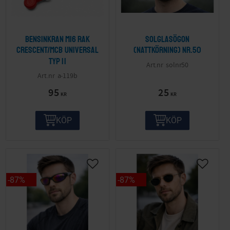
Bensinkran M16 Rak
Solglasögon
Crescent/MCB Universal
(nattkörning) nr.50
Typ II
solnr50
a-119b
95
25
KR
KR
KÖP
KÖP
87
%
87
%