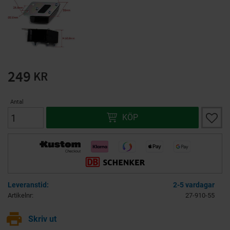
249
KR
Antal
Lägg ti
KÖP
2-5 vardagar
Artikelnr
27-910-55
print
Skriv ut