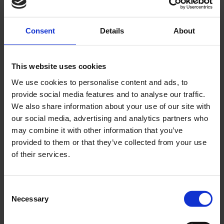
Consent
Details
About
ANDRA KÖPTE ÄVEN
This website uses cookies
We use cookies to personalise content and ads, to
provide social media features and to analyse our traffic.
We also share information about your use of our site with
our social media, advertising and analytics partners who
may combine it with other information that you’ve
provided to them or that they’ve collected from your use
Framdrev Aprilia , Derbi
Kedja 420H 120 länk
of their services.
mfl
K035-03-21-101
DS314110
C
99
159
Necessary
KR
KR
o
n