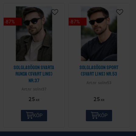
87
%
87
%
Solglasögon svarta
Solglasögon sport
runda (svart lins)
(svart lins) nr.53
nr.37
solnr53
solnr37
25
25
KR
KR
KÖP
KÖP