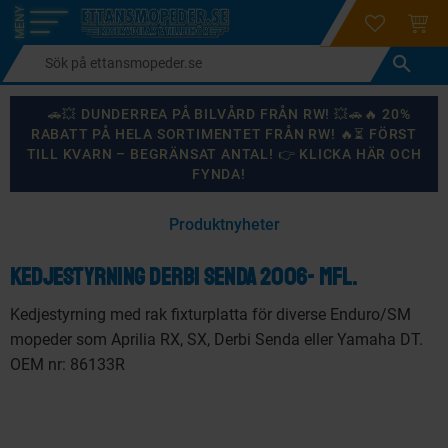
login
ÖNSKELI
KUND
Meny
🚗💥 DUNDERREA PÅ BILVÅRD FRÅN RW! 💥🚗🔥 20%
RABATT PÅ HELA SORTIMENTET FRÅN RW! 🔥⏳ FÖRST
TILL KVARN – BEGRÄNSAT ANTAL! 👉 KLICKA HÄR OCH
FYNDA!
×
Produktnyheter
KANSKE NÅGON AV DESSA PRODUKTER KAN INTRESSERA
DIG?
Kedjestyrning Derbi Senda 2006- mfl.
Kedjestyrning med rak fixturplatta för diverse Enduro/SM
mopeder som Aprilia RX, SX, Derbi Senda eller Yamaha DT.
87
%
OEM nr: 86133R