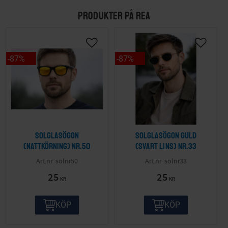
PRODUKTER PÅ REA
87
%
87
%
Solglasögon
Solglasögon guld
(nattkörning) nr.50
(svart lins) nr.33
solnr50
solnr33
25
25
KR
KR
KÖP
KÖP