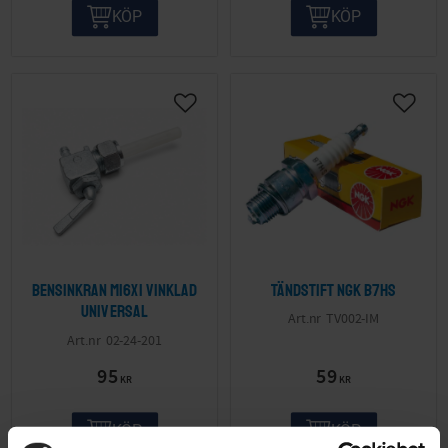
KÖP
KÖP
Bensinkran M16x1 vinklad
Tändstift NGK B7HS
Universal
TV002-IM
02-24-201
95
59
KR
KR
KÖP
KÖP