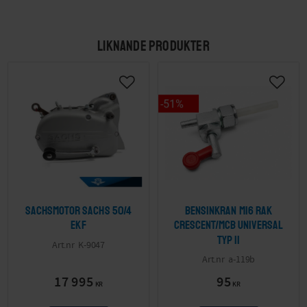
LIKNANDE PRODUKTER
51
%
Sachsmotor Sachs 50/4
Bensinkran M16 Rak
EKF
Crescent/MCB Universal
Typ II
K-9047
a-119b
17 995
95
KR
KR